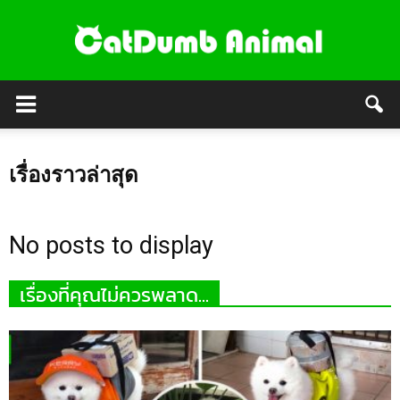
เรื่องราวล่าสุด
No posts to display
เรื่องที่คุณไม่ควรพลาด...