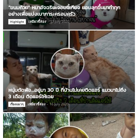
“ขนมถ้วย” หมาอัจฉริยะจอมขี้เกียจ ยอมลุกขึ้นมาทำทุก
อย่างเพื่อแบ่งเบาภาระครอบครัว
เหมียวขี้ส่อง
-
17 July 2020
Highlight
หนุ่มตัดพ้อ…อยู่มา 30 ปี ที่บ้านไม่เคยติดแอร์ แมวมาไม่ถึง
3 เดือน ติดแอร์ให้เฉย
เหมียวขี้ส่อง
-
16 July 2020
เรื่องแมวๆ