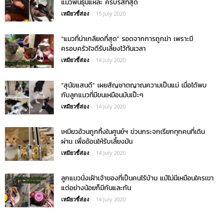
แมวพันธุ์นี้แหละ ครบรสที่สุด
เหมียวขี้ส่อง
-
15 July 2020
“แมวที่น่าเกลียดที่สุด” รอดจากการถูกฆ่า เพราะมี
ครอบครัวใจดีรับเลี้ยงไว้ทันเวลา
เหมียวขี้ส่อง
-
14 July 2020
“สุนัขแสนดี” เผยสัญชาตญาณความเป็นแม่ เมื่อได้พบ
กับลูกแมวที่มีขนเหมือนมันเป๊ะๆ
เหมียวขี้ส่อง
-
14 July 2020
เหมียวอ้วนถูกทิ้งในศูนย์ฯ ข่วนกระจกเรียกทุกคนที่เดิน
ผ่าน เพื่ออ้อนให้รับเลี้ยงมัน
เหมียวขี้ส่อง
-
14 July 2020
ลูกแมวนั่งเฝ้าเจ้าของที่เป็นคนไร้บ้าน แม้ไม่มีเหมือนใครเขา
แต่อย่างน้อยก็มีกันและกัน
เหมียวขี้ส่อง
-
14 July 2020