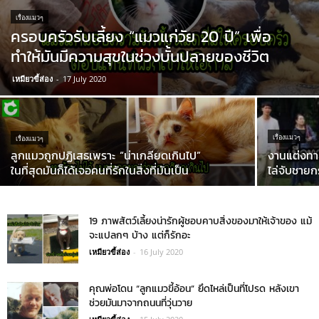
เรื่องแมวๆ
ครอบครัวรับเลี้ยง “แมวแก่วัย 20 ปี” เพื่อ
ทำให้มันมีความสุขในช่วงบั้นปลายของชีวิต
เหมียวขี้ส่อง
-
17 July 2020
เรื่องแมวๆ
เรื่องแมวๆ
ลูกแมวถูกปฏิเสธเพราะ “น่าเกลียดเกินไป”
งานแต่งทา
ในที่สุดมันก็ได้เจอคนที่รักในสิ่งที่มันเป็น
ไล่จับชายก
19 ภาพสัตว์เลี้ยงน่ารักผู้ชอบคาบสิ่งของมาให้เจ้าของ แม้
จะแปลกๆ บ้าง แต่ก็รักอะ
เหมียวขี้ส่อง
-
16 July 2020
คุณพ่อโดน “ลูกแมวขี้อ้อน” ยึดไหล่เป็นที่โปรด หลังเขา
ช่วยมันมาจากถนนที่วุ่นวาย