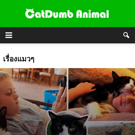
เรื่องแมวๆ