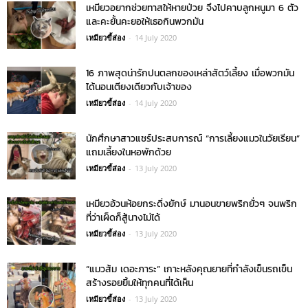
เหมียวอยากช่วยทาสให้หายป่วย จึงไปคาบลูกหนูมา 6 ตัว
และคะยั้นคะยอให้เธอกินพวกมัน
เหมียวขี้ส่อง
-
14 July 2020
16 ภาพสุดน่ารักปนตลกของเหล่าสัตว์เลี้ยง เมื่อพวกมัน
ได้นอนเตียงเดียวกับเจ้าของ
เหมียวขี้ส่อง
-
14 July 2020
นักศึกษาสาวแชร์ประสบการณ์ “การเลี้ยงแมวในวัยเรียน”
แถมเลี้ยงในหอพักด้วย
เหมียวขี้ส่อง
-
13 July 2020
เหมียวอ้วนห้อยกระดิ่งยักษ์ มานอนขายพริกยั่วๆ จนพริก
ที่ว่าเผ็ดก็สู้นางไม่ได้
เหมียวขี้ส่อง
-
13 July 2020
“แมวส้ม เดอะภาระ” เกาะหลังคุณยายที่กำลังเข็นรถเข็น
สร้างรอยยิ้มให้ทุกคนที่ได้เห็น
เหมียวขี้ส่อง
-
13 July 2020