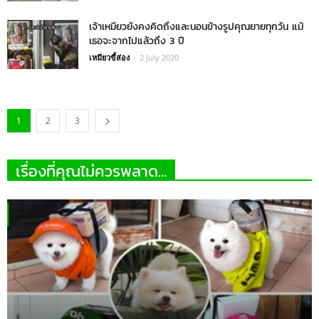
เจ้าเหมียวยังคงคิดถึงและนอนข้างรูปคุณยายทุกวัน แม้
เธอจะจากไปแล้วถึง 3 ปี
เหมียวขี้ส่อง
-
2 July 2020
1
2
3
เรื่องที่คุณไม่ควรพลาด...