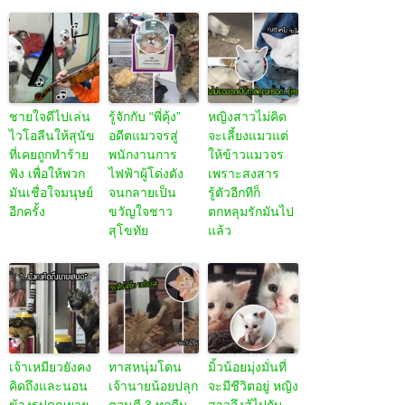
ชายใจดีไปเล่น
รู้จักกับ “พี่คุ้ง”
หญิงสาวไม่คิด
ไวโอลีนให้สุนัข
อดีตแมวจรสู่
จะเลี้ยงแมวแต่
ที่เคยถูกทำร้าย
พนักงานการ
ให้ข้าวแมวจร
ฟัง เพื่อให้พวก
ไฟฟ้าผู้โด่งดัง
เพราะสงสาร
มันเชื่อใจมนุษย์
จนกลายเป็น
รู้ตัวอีกทีก็
อีกครั้ง
ขวัญใจชาว
ตกหลุมรักมันไป
สุโขทัย
แล้ว
เจ้าเหมียวยังคง
ทาสหนุ่มโดน
มิ้วน้อยมุ่งมั่นที่
คิดถึงและนอน
เจ้านายน้อยปลุก
จะมีชีวิตอยู่ หญิง
ข้างรูปคุณยาย
ตอนตี 3 ทุกคืน
สาวจึงสู้ไปกับ