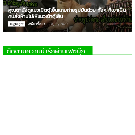
คุณตานั่งดูแมวเปิดตู้เย็นแถมถ่ายรูปมันด้วย ทั้งๆ ที่เขาเป็น
คนสั่งห้ามไม่ให้แมวเข้าตู้เย็น
เหมียวขี้ส่อง
-
10 July 2020
Highlight
ติดตามความน่ารักผ่านเฟซบุ๊ก…