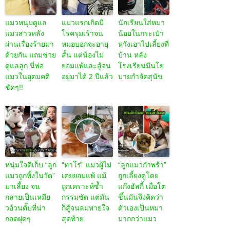
แมวหนุ่มดูแล
แมวแรกเกิดมี
นักเรียนใส่หมา
แมวสาวหลัง
โรครุมเร้าจน
น้อยในกระเป๋า
ผ่านเรื่องร้ายมา
หมอบอกจะอายุ
หวังเอาไปเลี้ยงที่
ด้วยกัน แถมช่วย
สั้น แต่น้องไม่
บ้าน หลัง
ดูแลลูก นี่พ่อ
ยอมแพ้และสู้จน
โรงเรียนมีนโย
แมวในอุดมคติ
อยู่มาได้ 2 ปีแล้ว
บายกำจัดสุนัข
ชัดๆ!!
หนุ่มใจดีเก็บ “ลูก
“ทาโร่” แมวผู้ไม่
“ลูกแมวกำพร้า”
แมวถูกทิ้งในวัด”
เคยยอมแพ้ แม้
ถูกเลี้ยงดูโดย
มาเลี้ยง จน
ถูกเคราะห์ซ้ำ
แก๊งฮัสกี้ เมื่อโต
กลายเป็นเหมีย
กรรมซัด แต่มัน
ขึ้นมันจึงคิดว่า
วอ้วนตั๊บที่น่า
ก็สู้จนลมหายใจ
ตัวเองเป็นหมา
กอดฝุดๆ
สุดท้าย
มากกว่าแมว