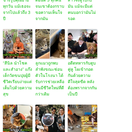
ทุกวัน แม้เธอจะ
จนเขาต้องกราบ
มัน แม้จะมีแต่
จากไปแล้วถึง 3
ขอความเห็นใจ
คนบอกว่ามันไม่
ปี
จากมัน
รอด
“สีนิล นำโชค
ลูกแมวถูกพบ
อดีตทหารกับตูบ
และสำอาง” แก๊ง
ลำพังขณะซ่อน
คู่หู โผเข้ากอด
เด็กวัดขนปุยผู้มี
ตัวในโรงนา ได้
กันด้วยความ
ชีวิตเรียบง่ายแต่
รับการช่วยเหลือ
ดีใจสุดขีด หลัง
เต็มไปด้วยความ
จนมีชีวิตใหม่ที่ดี
ต้องพรากจากกัน
สุข
กว่าเดิม
เป็นปี