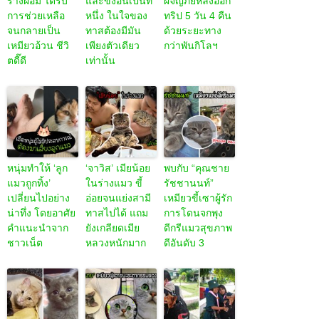
ร่างผอม ได้รับ
และขี้งอนเป็นที่
ผจญภัยหลังออก
การช่วยเหลือ
หนึ่ง ในใจของ
ทริป 5 วัน 4 คืน
จนกลายเป็น
ทาสต้องมีมัน
ด้วยระยะทาง
เหมียวอ้วน ชีวิ
เพียงตัวเดียว
กว่าพันกิโลฯ
ตดี๊ดี
เท่านั้น
หนุ่มทำให้ ‘ลูก
‘จาวิส’ เมียน้อย
พบกับ “คุณชาย
แมวถูกทิ้ง’
ในร่างแมว ขี้
รัชชานนท์”
เปลี่ยนไปอย่าง
อ่อยจนแย่งสามี
เหมียวขี้เซาผู้รัก
น่าทึ่ง โดยอาศัย
ทาสไปได้ แถม
การโดนจกพุง
คำแนะนำจาก
ยังเกลียดเมีย
ดีกรีแมวสุขภาพ
ชาวเน็ต
หลวงหนักมาก
ดีอันดับ 3