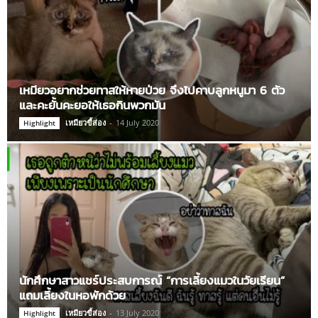
เหมียวอยากช่วยทาสให้หายป่วย จึงไปคาบลูกหนูมา 6 ตัว
และคะยั้นคะยอให้เธอกินพวกมัน
เหมียวขี้ส่อง
-
14 July 2020
Highlight
นักศึกษาสาวแชร์ประสบการณ์ “การเลี้ยงแมวในวัยเรียน”
แถมเลี้ยงในหอพักด้วย
เหมียวขี้ส่อง
-
13 July 2020
Highlight