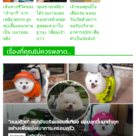
เส้นทางชีวิตของ
‘คุณชายเหมียว’
เจ้าของศูนย์ไอ
“เจ้าอาริ” จาก
ได้ร่วมงานแต่ง
เดียแจ่ม ฉลอง
เหมียวตกรถ ถูก
ของทาสด้วยชุด
วันเกิดด้วยการ
ชุบเลี้ยงจนกลาย
สูทสุดเท่ มาใน
ขอรับบริจาค
เป็น ‘แมวจอม
ฐานะ ‘เพื่อนเจ้า
อาหารสุนัข เพื่อ
หยิ่ง’
บ่าว’
ทำเป็นบัลลังก์
เรื่องที่คุณไม่ควรพลาด...
“ขนมถ้วย” หมาอัจฉริยะจอมขี้เกียจ ยอมลุกขึ้นมาทำทุก
อย่างเพื่อแบ่งเบาภาระครอบครัว
เหมียวขี้ส่อง
-
17 July 2020
Highlight