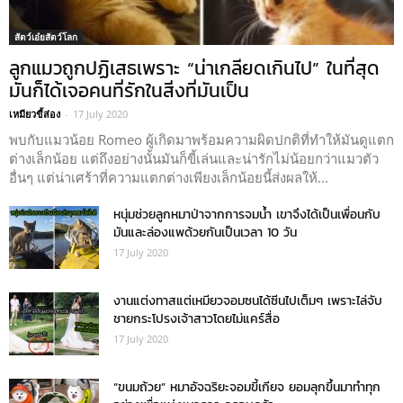
สัตว์เอ๋ยสัตว์โลก
ลูกแมวถูกปฏิเสธเพราะ “น่าเกลียดเกินไป” ในที่สุด
มันก็ได้เจอคนที่รักในสิ่งที่มันเป็น
เหมียวขี้ส่อง
-
17 July 2020
พบกับแมวน้อย Romeo ผู้เกิดมาพร้อมความผิดปกติที่ทำให้มันดูแตก
ต่างเล็กน้อย แต่ถึงอย่างนั้นมันก็ขี้เล่นและน่ารักไม่น้อยกว่าแมวตัว
อื่นๆ แต่น่าเศร้าที่ความแตกต่างเพียงเล็กน้อยนี้ส่งผลให้...
หนุ่มช่วยลูกหมาป่าจากการจมน้ำ เขาจึงได้เป็นเพื่อนกับ
มันและล่องแพด้วยกันเป็นเวลา 10 วัน
17 July 2020
งานแต่งทาสแต่เหมียวจอมซนได้ซีนไปเต็มๆ เพราะไล่จับ
ชายกระโปรงเจ้าสาวโดยไม่แคร์สื่อ
17 July 2020
“ขนมถ้วย” หมาอัจฉริยะจอมขี้เกียจ ยอมลุกขึ้นมาทำทุก