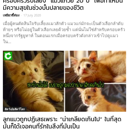
ครอบครัวรับเลี้ยง “แมวแก่วัย 20 ปี” เพื่อทำให้มัน
มีความสุขในช่วงบั้นปลายของชีวิต
เหมียวขี้ส่อง
-
17 July 2020
เมื่อผู้คนตัดสินใจรับเลี้ยงแมวสักตัว แมวแก่มักจะเป็นตัวเลือกลำดับ
ท้ายๆ หรือไม่อยู่ในตัวเลือกเลยด้วยซ้ำ แต่นั่นไม่ใช่สำหรับครอบครัว
หนึ่งจากรัฐยูทาห์ ในตอนแรกเมื่อครอบครัวดังกล่าวเข้าไปดูแมว
ใน...
สัตว์เอ๋ยสัตว์โลก
ลูกแมวถูกปฏิเสธเพราะ “น่าเกลียดเกินไป” ในที่สุด
มันก็ได้เจอคนที่รักในสิ่งที่มันเป็น