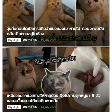
วุ่นทั้งคอนโดเมื่อทาสคิดว่าแมวของเขาหายไป ก่อนจะพบมัน
หลับเป็นตายอยู่ในห้อง
เหมียวขี้ส่อง
-
15 July 2020
Highlight
เหมียวอยากช่วยทาสให้หายป่วย จึงไปคาบลูกหนูมา 6 ตัว
และคะยั้นคะยอให้เธอกินพวกมัน
เหมียวขี้ส่อง
-
14 July 2020
Highlight