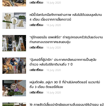
เหมียวขี้ส่อง
-
16 July 2020
หมีขั้วโลกโบกมือทักทายช่างภาพ หลังไม่ได้เจอมนุษย์นาน
4 เดือน เนื่องจากการล็อกดาวน์
เหมียวขี้ส่อง
-
16 July 2020
“คู่รักเยอรมัน เชพเพิร์ด” ถ่ายรูปครอบครัวในวันแต่งงาน
ท่ามกลางบรรยากาศแสนอบอุ่น
เหมียวขี้ส่อง
-
16 July 2020
“นุ้งคอร์กี้ผู้น่ารัก” ประกาศเกษียณจากการเป็นสุนัข
ตำรวจ หลังรับใช้ชาตินานถึง 7 ปี
เหมียวขี้ส่อง
-
16 July 2020
หนุ่มตัดพ้อ…อยู่มา 30 ปี ที่บ้านไม่เคยติดแอร์ แมวมาไม่
ถึง 3 เดือน ติดแอร์ให้เฉย
เหมียวขี้ส่อง
-
16 July 2020
19 ภาพสัตว์เลี้ยงน่ารักผู้ชอบคาบสิ่งของมาให้เจ้าของ แม้