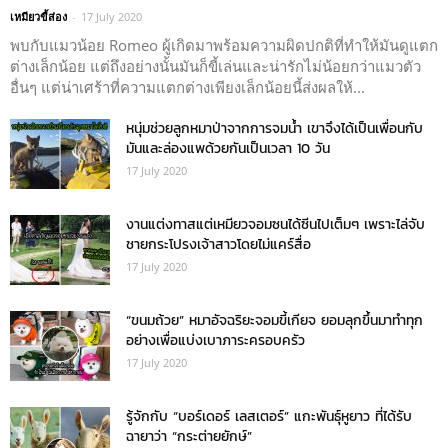
เหมียวขี้ส่อง
-
17 July 2020
พบกับแมวน้อย Romeo ผู้เกิดมาพร้อมความผิดปกติที่ทำให้มันดูแตก
ต่างเล็กน้อย แต่ถึงอย่างนั้นมันก็ขี้เล่นและน่ารักไม่น้อยกว่าแมวตัว
อื่นๆ แต่น่าเศร้าที่ความแตกต่างเพียงเล็กน้อยนี้ส่งผลให้...
หนุ่มช่วยลูกหมาป่าจากการจมน้ำ เขาจึงได้เป็นเพื่อนกับ
มันและล่องแพด้วยกันเป็นเวลา 10 วัน
17 July 2020
งานแต่งทาสแต่เหมียวจอมซนได้ซีนไปเต็มๆ เพราะไล่จับ
ชายกระโปรงเจ้าสาวโดยไม่แคร์สื่อ
17 July 2020
“ขนมถ้วย” หมาอัจฉริยะจอมขี้เกียจ ยอมลุกขึ้นมาทำทุก
อย่างเพื่อแบ่งเบาภาระครอบครัว
17 July 2020
รู้จักกับ “บอร์เดอร์ เลสเตอร์” แกะพันธุ์หูยาว ที่ได้รับ
ฉายาว่า “กระต่ายยักษ์”