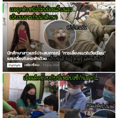
นักศึกษาสาวแชร์ประสบการณ์ “การเลี้ยงแมวในวัยเรียน”
แถมเลี้ยงในหอพักด้วย
เหมียวขี้ส่อง
-
13 July 2020
Highlight