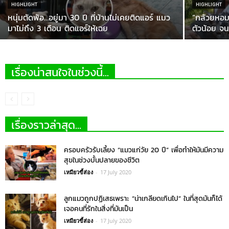
HIGHLIGHT
HIGHLIGHT
หนุ่มตัดพ้อ…อยู่มา 30 ปี ที่บ้านไม่เคยติดแอร์ แมว
“กล้วยหอม”
มาไม่ถึง 3 เดือน ติดแอร์ให้เฉย
ตัวน้อย จนม
เรื่องน่าสนใจในช่วงนี้...
เรื่องราวล่าสุด...
ครอบครัวรับเลี้ยง “แมวแก่วัย 20 ปี” เพื่อทำให้มันมีความ
สุขในช่วงบั้นปลายของชีวิต
เหมียวขี้ส่อง
-
17 July 2020
ลูกแมวถูกปฏิเสธเพราะ “น่าเกลียดเกินไป” ในที่สุดมันก็ได้
เจอคนที่รักในสิ่งที่มันเป็น
เหมียวขี้ส่อง
-
17 July 2020