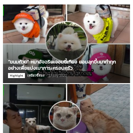
“ขนมถ้วย” หมาอัจฉริยะจอมขี้เกียจ ยอมลุกขึ้นมาทำทุก
อย่างเพื่อแบ่งเบาภาระครอบครัว
เหมียวขี้ส่อง
-
17 July 2020
Highlight