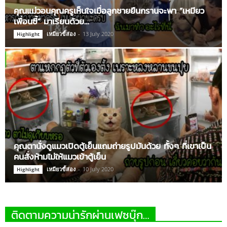
คุณแม่วอนคุณครูเห็นใจเมื่อลูกชายยืนกรานจะพา “เหมียว
เพื่อนซี้” มาเรียนด้วย…
เหมียวขี้ส่อง
-
13 July 2020
Highlight
คุณตานั่งดูแมวเปิดตู้เย็นแถมถ่ายรูปมันด้วย ทั้งๆ ที่เขาเป็น
คนสั่งห้ามไม่ให้แมวเข้าตู้เย็น
เหมียวขี้ส่อง
-
10 July 2020
Highlight
ติดตามความน่ารักผ่านเฟซบุ๊ก…