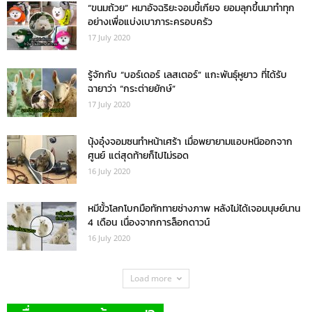
“ขนมถ้วย” หมาอัจฉริยะจอมขี้เกียจ ยอมลุกขึ้นมาทำทุก
อย่างเพื่อแบ่งเบาภาระครอบครัว
17 July 2020
รู้จักกับ “บอร์เดอร์ เลสเตอร์” แกะพันธุ์หูยาว ที่ได้รับ
ฉายาว่า “กระต่ายยักษ์”
17 July 2020
นุ้งอุ๋งจอมซนทำหน้าเศร้า เมื่อพยายามแอบหนีออกจาก
ศูนย์ แต่สุดท้ายก็ไปไม่รอด
16 July 2020
หมีขั้วโลกโบกมือทักทายช่างภาพ หลังไม่ได้เจอมนุษย์นาน
4 เดือน เนื่องจากการล็อกดาวน์
16 July 2020
Load more