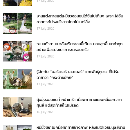
17 July 2020
งานแต่งทาสแต่เหมียวจอมซนได้ซีนไปเต็มๆ เพราะไล่จับ
ชายกระโปรงเจ้าสาวโดยไม่แคร์สื่อ
17 July 2020
“ขนมถ้วย” หมาอัจฉริยะจอมขี้เกียจ ยอมลุกขึ้นมาทำทุก
อย่างเพื่อแบ่งเบาภาระครอบครัว
17 July 2020
รู้จักกับ “บอร์เดอร์ เลสเตอร์” แกะพันธุ์หูยาว ที่ได้รับ
ฉายาว่า “กระต่ายยักษ์”
17 July 2020
นุ้งอุ๋งจอมซนทำหน้าเศร้า เมื่อพยายามแอบหนีออกจาก
ศูนย์ แต่สุดท้ายก็ไปไม่รอด
16 July 2020
หมีขั้วโลกโบกมือทักทายช่างภาพ หลังไม่ได้เจอมนุษย์นาน