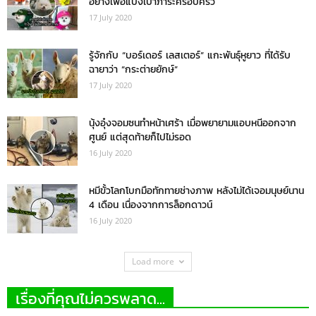
อย่างเพื่อแบ่งเบาภาระครอบครัว
17 July 2020
รู้จักกับ “บอร์เดอร์ เลสเตอร์” แกะพันธุ์หูยาว ที่ได้รับ
ฉายาว่า “กระต่ายยักษ์”
17 July 2020
นุ้งอุ๋งจอมซนทำหน้าเศร้า เมื่อพยายามแอบหนีออกจาก
ศูนย์ แต่สุดท้ายก็ไปไม่รอด
16 July 2020
หมีขั้วโลกโบกมือทักทายช่างภาพ หลังไม่ได้เจอมนุษย์นาน
4 เดือน เนื่องจากการล็อกดาวน์
16 July 2020
Load more
เรื่องที่คุณไม่ควรพลาด...