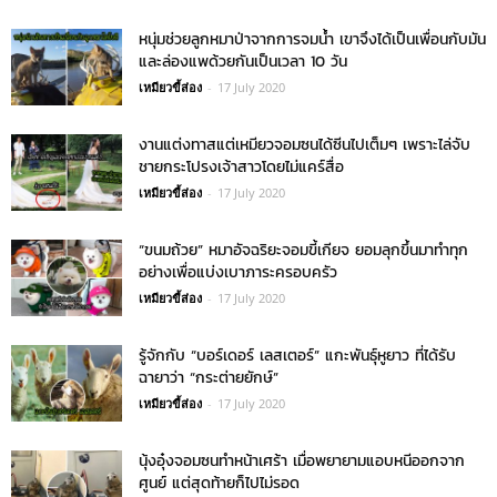
หนุ่มช่วยลูกหมาป่าจากการจมน้ำ เขาจึงได้เป็นเพื่อนกับมัน
และล่องแพด้วยกันเป็นเวลา 10 วัน
เหมียวขี้ส่อง
-
17 July 2020
งานแต่งทาสแต่เหมียวจอมซนได้ซีนไปเต็มๆ เพราะไล่จับ
ชายกระโปรงเจ้าสาวโดยไม่แคร์สื่อ
เหมียวขี้ส่อง
-
17 July 2020
“ขนมถ้วย” หมาอัจฉริยะจอมขี้เกียจ ยอมลุกขึ้นมาทำทุก
อย่างเพื่อแบ่งเบาภาระครอบครัว
เหมียวขี้ส่อง
-
17 July 2020
รู้จักกับ “บอร์เดอร์ เลสเตอร์” แกะพันธุ์หูยาว ที่ได้รับ
ฉายาว่า “กระต่ายยักษ์”
เหมียวขี้ส่อง
-
17 July 2020
นุ้งอุ๋งจอมซนทำหน้าเศร้า เมื่อพยายามแอบหนีออกจาก
ศูนย์ แต่สุดท้ายก็ไปไม่รอด