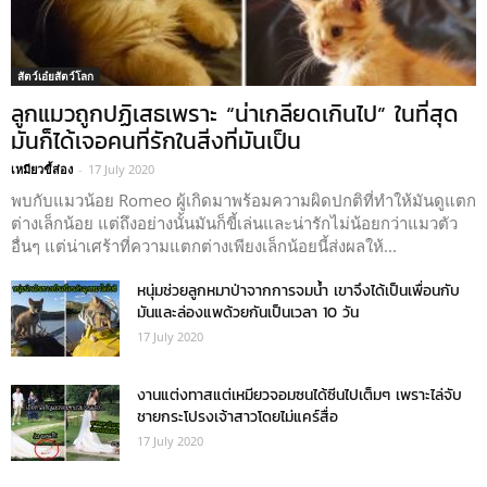
สัตว์เอ๋ยสัตว์โลก
ลูกแมวถูกปฏิเสธเพราะ “น่าเกลียดเกินไป” ในที่สุด
มันก็ได้เจอคนที่รักในสิ่งที่มันเป็น
เหมียวขี้ส่อง
-
17 July 2020
พบกับแมวน้อย Romeo ผู้เกิดมาพร้อมความผิดปกติที่ทำให้มันดูแตก
ต่างเล็กน้อย แต่ถึงอย่างนั้นมันก็ขี้เล่นและน่ารักไม่น้อยกว่าแมวตัว
อื่นๆ แต่น่าเศร้าที่ความแตกต่างเพียงเล็กน้อยนี้ส่งผลให้...
หนุ่มช่วยลูกหมาป่าจากการจมน้ำ เขาจึงได้เป็นเพื่อนกับ
มันและล่องแพด้วยกันเป็นเวลา 10 วัน
17 July 2020
งานแต่งทาสแต่เหมียวจอมซนได้ซีนไปเต็มๆ เพราะไล่จับ
ชายกระโปรงเจ้าสาวโดยไม่แคร์สื่อ
17 July 2020