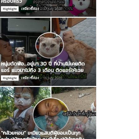
ครอบครัว
เหมียวขี้ส่อง
-
17 July 2020
Highlight
หนุ่มตัดพ้อ…อยู่มา 30 ปี ที่บ้านไม่เคยติด
แอร์ แมวมาไม่ถึง 3 เดือน ติดแอร์ให้เฉย
เหมียวขี้ส่อง
-
16 July 2020
Highlight
“กล้วยหอม” เหมียวแสนดีผู้ยอมเป็นทุก