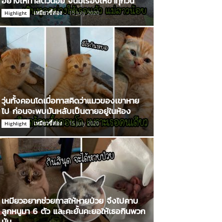
อย่างให้ทาสตัวน้อย จนมีเรื่องให้ขำทุกวัน
เหมียวขี้ส่อง
-
15 July 2020
Highlight
วุ่นทั้งคอนโดเมื่อทาสคิดว่าแมวของเขาหาย
ไป ก่อนจะพบมันหลับเป็นตายอยู่ในห้อง
เหมียวขี้ส่อง
-
15 July 2020
Highlight
เหมียวอยากช่วยทาสให้หายป่วย จึงไปคาบ
ลูกหนูมา 6 ตัว และคะยั้นคะยอให้เธอกินพวก
มัน