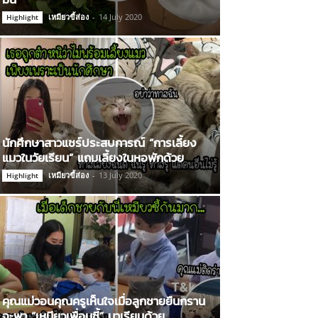
เหมียวขี้ส่อง
-
14 July 2020
Highlight
นักศึกษาสาวแชร์ประสบการณ์ “การเลี้ยง
แมวในวัยเรียน” แถมเลี้ยงในหอพักด้วย
เหมียวขี้ส่อง
-
13 July 2020
Highlight
คุณแม่วอนคุณครูเห็นใจเมื่อลูกชายยืนกราน
จะพา “เหมียวเพื่อนซี้” มาเรียนด้วย…