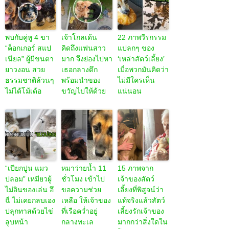
พบกับคู่หู 4 ขา
เจ้าโกลเด้น
22 ภาพวีรกรรม
“ค็อกเกอร์ สแป
คิดถึงแฟนสาว
แปลกๆ ของ
เนียล” ผู้มีขนตา
มาก จึงย่องไปหา
‘เหล่าสัตว์เลี้ยง’
ยาวงอน สวย
เธอกลางดึก
เมื่อพวกมันคิดว่า
ธรรมชาติล้วนๆ
พร้อมนำของ
ไม่มีใครเห็น
ไม่ได้โม้เด้อ
ขวัญไปให้ด้วย
แน่นอน
“เปียกปูน แมว
หมาว่ายน้ำ 11
15 ภาพจาก
ปลอม” เหมียวผู้
ชั่วโมง เข้าไป
เจ้าของสัตว์
ไม่อินของเล่น อึ
ขอความช่วย
เลี้ยงที่พิสูจน์ว่า
ฉี่ ไม่เคยกลบเอง
เหลือ ให้เจ้าของ
แท้จริงแล้วสัตว์
ปลุกทาสด้วยไข่
ที่เรือคว่ำอยู่
เลี้ยงรักเจ้าของ
ลูบหน้า
กลางทะเล
มากกว่าสิ่งใดใน