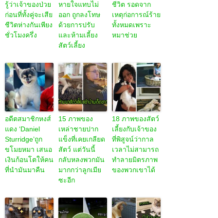
รู้ว่าเจ้าของป่วย
หายใจแทบไม่
ชีวิต รอดจาก
ก่อนที่ทั้งคู่จะเสีย
ออก ถูกลงโทษ
เหตุก่อการณ์ร้าย
ชีวิตห่างกันเพียง
ด้วยการปรับ
ทั้งหมดเพราะ
ชั่วโมงครึ่ง
และห้ามเลี้ยง
หมาช่วย
สัตว์เลี้ยง
อดีตสมาชิกหงส์
15 ภาพของ
18 ภาพของสัตว์
แดง ‘Daniel
เหล่าชายปาก
เลี้ยงกับเจ้าของ
Sturridge’ถูก
แข็งที่เคยเกลียด
ที่พิสูจน์ว่ากาล
ขโมยหมา เสนอ
สัตว์ แต่วันนี้
เวลาไม่สามารถ
เงินก้อนโตให้คน
กลับหลงพวกมัน
ทำลายมิตรภาพ
ที่นำมันมาคืน
มากกว่าลูกเมีย
ของพวกเขาได้
ซะอีก