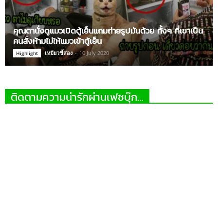
คุณตานั่งดูแมวเปิดตู้เย็นแถมถ่ายรูปมันด้วย ทั้งๆ ที่เขาเป็น
คนสั่งห้ามไม่ให้แมวเข้าตู้เย็น
เหมียวขี้ส่อง
-
10 July 2020
Highlight
ติดตามความน่ารักผ่านเฟซบุ๊ก…