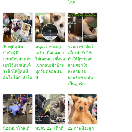
โลก
‘Benji’ สุนัข
หนุ่มเจ้าของสุด
รวมภาพ “สัตว์
บำบัดผู้มี
เศร้า เมื่อมองมา
เลี้ยงน่ารัก” ที่
นามบัตรส่วนตัว
ไม่เจอหมา ซึ่งรอ
ทำให้ผู้ชายอก
เอาไว้แจกเป็นที่
เขากลับเข้าบ้าน
สามศอกใจ
ระลึกให้ผู้คนที่
ทุกวันตลอด 11
ละลาย จน
มันไปให้กำลังใจ
ปี
ยอมรับพวกมัน
เป็นลูกรัก
น้องหมาโกลเด้
พบกับ 22 “เด็กดี
22 ภาพน้องลูก