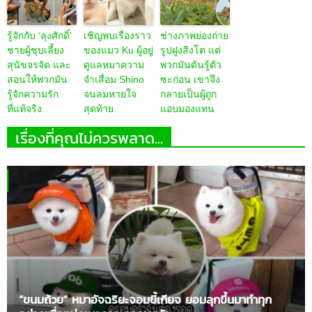
รู้จักกับ ‘ลุงศักดิ์’
เชิญพบเรื่องราว
ช่างภาพย่องถ่าย
ชายผู้ชุบเลี้ยง
ของแมว Ku ผู้อยู่
รูปฝูงสิงโต แต่
สุนัขจรจัด และ
ดูแลหมาความ
พวกมันดันรู้ตัว
สอนให้พวกมัน
จำเสื่อม Shino
ซะก่อน เขาจึง
รู้จักความรัก
จนลมหายใจ
กลายเป็นผู้ถูก
ที่แท้จริง
สุดท้าย
แอบมองแทน
เรื่องที่คุณไม่ควรพลาด...
“ขนมถ้วย” หมาอัจฉริยะจอมขี้เกียจ ยอมลุกขึ้นมาทำทุก