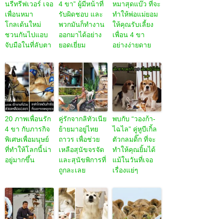
นรีทรีฟเวอร์ เจอ
4 ขา” ผู้มีหน้าที่
หมาสุดแบ๊ว ที่จะ
เพื่อนหมา
รับผิดชอบ และ
ทำให้พ่อแม่ยอม
โกลเด้นใหม่
พวกมันก็ทำงาน
ให้คุณรับเลี้ยง
ชวนกันไปแอบ
ออกมาได้อย่าง
เพื่อน 4 ขา
จับมือในที่ลับตา
ยอดเยี่ยม
อย่างง่ายดาย
20 ภาพเพื่อนรัก
คู่รักจากลิทัวเนีย
พบกับ “วองก้า-
4 ขา กับภารกิจ
ย้ายมาอยู่ไทย
ไฉไล” คู่หูบีเกิ้ล
พิเศษเพื่อมนุษย์
ถาวร เพื่อช่วย
ตัวกลมดิ๊ก ที่จะ
ที่ทำให้โลกนี้น่า
เหลือสุนัขจรจัด
ทำให้คุณยิ้มได้
อยู่มากขึ้น
และสุนัขพิการที่
แม้ในวันที่เจอ
ถูกละเลย
เรื่องแย่ๆ