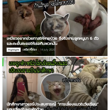
เหมียวอยากช่วยทาสให้หายป่วย จึงไปคาบลูกหนูมา 6 ตัว
และคะยั้นคะยอให้เธอกินพวกมัน
เหมียวขี้ส่อง
-
14 July 2020
Highlight
นักศึกษาสาวแชร์ประสบการณ์ “การเลี้ยงแมวในวัยเรียน”
แถมเลี้ยงในหอพักด้วย