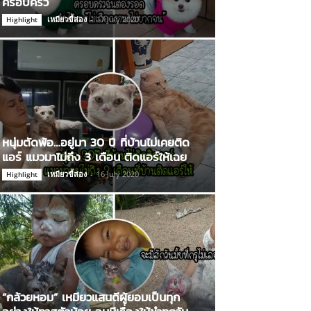
ครอบครัว
เหมียวขี้ส่อง
-
17 July 2020
Highlight
หนุ่มตัดพ้อ…อยู่มา 30 ปี ที่บ้านไม่เคยติด
แอร์ แมวมาไม่ถึง 3 เดือน ติดแอร์ให้เฉย
เหมียวขี้ส่อง
-
16 July 2020
Highlight
“กล้วยหอม” เหมียวแสนดีผู้ยอมเป็นทุก