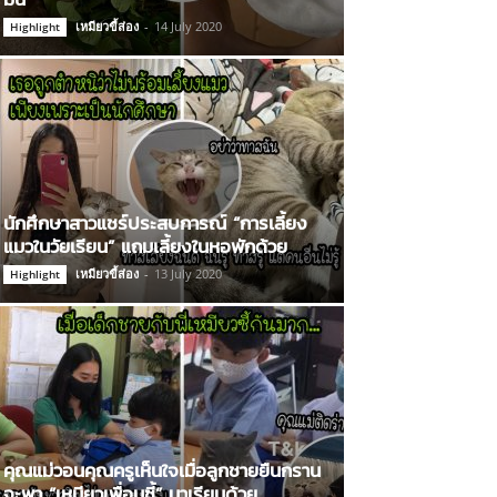
เหมียวขี้ส่อง
-
14 July 2020
Highlight
นักศึกษาสาวแชร์ประสบการณ์ “การเลี้ยง
แมวในวัยเรียน” แถมเลี้ยงในหอพักด้วย
เหมียวขี้ส่อง
-
13 July 2020
Highlight
คุณแม่วอนคุณครูเห็นใจเมื่อลูกชายยืนกราน
จะพา “เหมียวเพื่อนซี้” มาเรียนด้วย…