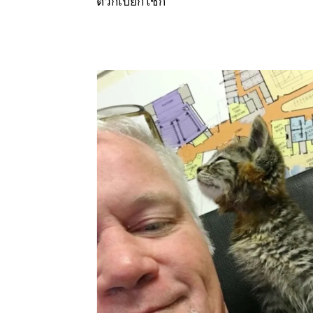
ตัวก็เปียกโชก