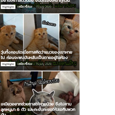
อย่างให้ทาสตัวน้อย จนมีเรื่องให้ขำทุกวัน
เหมียวขี้ส่อง
-
15 July 2020
Highlight
วุ่นทั้งคอนโดเมื่อทาสคิดว่าแมวของเขาหาย
ไป ก่อนจะพบมันหลับเป็นตายอยู่ในห้อง
เหมียวขี้ส่อง
-
15 July 2020
Highlight
เหมียวอยากช่วยทาสให้หายป่วย จึงไปคาบ
ลูกหนูมา 6 ตัว และคะยั้นคะยอให้เธอกินพวก
มัน