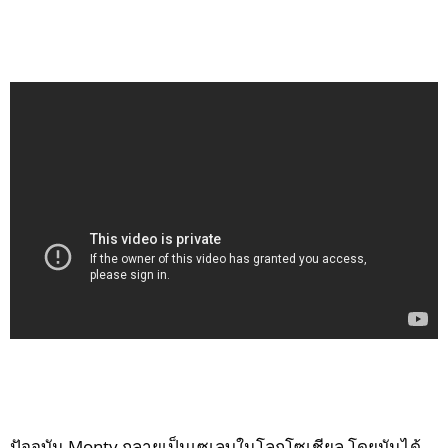
ปัจจุบัน Monty กลายเป็นเซเลบในโลกโซเชียล โดยมันได้