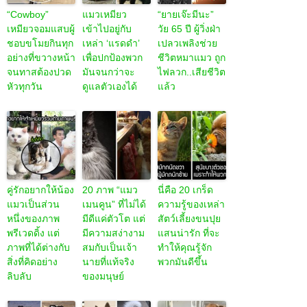
“Cowboy”
แมวเหมียว
“ยายเจ๊ะมีนะ”
เหมียวจอมแสบผู้
เข้าไปอยู่กับ
วัย 65 ปี ผู้วิ่งฝ่า
ชอบขโมยกินทุก
เหล่า ‘แรดดำ’
เปลวเพลิงช่วย
อย่างที่ขวางหน้า
เพื่อปกป้องพวก
ชีวิตหมาแมว ถูก
จนทาสต้องปวด
มันจนกว่าจะ
ไฟลวก..เสียชีวิต
หัวทุกวัน
ดูแลตัวเองได้
แล้ว
คู่รักอยากให้น้อง
20 ภาพ “แมว
นี่คือ 20 เกร็ด
แมวเป็นส่วน
เมนคูน” ที่ไม่ได้
ความรู้ของเหล่า
หนึ่งของภาพ
มีดีแค่ตัวโต แต่
สัตว์เลี้ยงขนปุย
พรีเวดดิ้ง แต่
มีความสง่างาม
แสนน่ารัก ที่จะ
ภาพที่ได้ต่างกับ
สมกับเป็นเจ้า
ทำให้คุณรู้จัก
สิ่งที่คิดอย่าง
นายที่แท้จริง
พวกมันดีขึ้น
ลิบลับ
ของมนุษย์