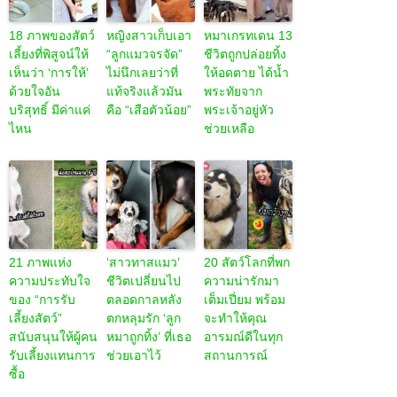
18 ภาพของสัตว์
หญิงสาวเก็บเอา
หมาเกรทเดน 13
เลี้ยงที่พิสูจน์ให้
“ลูกแมวจรจัด”
ชีวิตถูกปล่อยทิ้ง
เห็นว่า ‘การให้’
ไม่นึกเลยว่าที่
ให้อดตาย ได้น้ำ
ด้วยใจอัน
แท้จริงแล้วมัน
พระทัยจาก
บริสุทธิ์ มีค่าแค่
คือ “เสือตัวน้อย”
พระเจ้าอยู่หัว
ไหน
ช่วยเหลือ
21 ภาพแห่ง
‘สาวทาสแมว’
20 สัตว์โลกที่พก
ความประทับใจ
ชีวิตเปลี่ยนไป
ความน่ารักมา
ของ “การรับ
ตลอดกาลหลัง
เต็มเปี่ยม พร้อม
เลี้ยงสัตว์”
ตกหลุมรัก ‘ลูก
จะทำให้คุณ
สนับสนุนให้ผู้คน
หมาถูกทิ้ง’ ที่เธอ
อารมณ์ดีในทุก
รับเลี้ยงแทนการ
ช่วยเอาไว้
สถานการณ์
ซื้อ