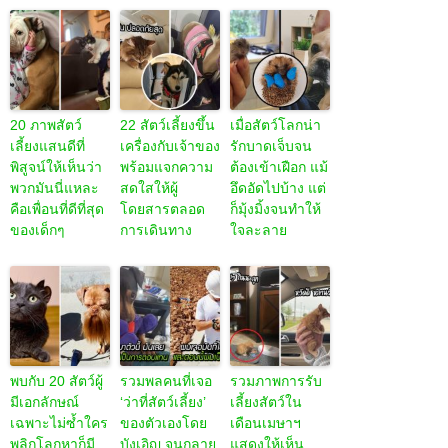
20 ภาพสัตว์
22 สัตว์เลี้ยงขึ้น
เมื่อสัตว์โลกน่า
เลี้ยงแสนดีที่
เครื่องกับเจ้าของ
รักบาดเจ็บจน
พิสูจน์ให้เห็นว่า
พร้อมแจกความ
ต้องเข้าเฝือก แม้
พวกมันนี่แหละ
สดใสให้ผู้
อึดอัดไปบ้าง แต่
คือเพื่อนที่ดีที่สุด
โดยสารตลอด
ก็มุ้งมิ้งจนทำให้
ของเด็กๆ
การเดินทาง
ใจละลาย
พบกับ 20 สัตว์ผู้
รวมพลคนที่เจอ
รวมภาพการรับ
มีเอกลักษณ์
‘ว่าที่สัตว์เลี้ยง’
เลี้ยงสัตว์ใน
เฉพาะไม่ซ้ำใคร
ของตัวเองโดย
เดือนเมษาฯ
พลิกโลกหาก็มี
บังเอิญ จนกลาย
แสดงให้เห็น