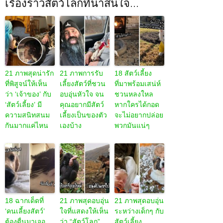
เรื่องราวสัตว์โลกที่น่าสนใจ...
21 ภาพสุดน่ารัก
21 ภาพการรับ
18 สัตว์เลี้ยง
ที่พิสูจน์ให้เห็น
เลี้ยงสัตว์ที่ชวน
ที่มาพร้อมเสน่ห์
ว่า ‘เจ้าของ’ กับ
อบอุ่นหัวใจ จน
ชวนหลงใหล
‘สัตว์เลี้ยง’ มี
คุณอยากมีสัตว์
หากใครได้กอด
ความสนิทสนม
เลี้ยงเป็นของตัว
จะไม่อยากปล่อย
กันมากแค่ไหน
เองบ้าง
พวกมันแน่ๆ
18 ฉากเด็ดที่
21 ภาพสุดอบอุ่น
21 ภาพสุดอบอุ่น
‘คนเลี้ยงสัตว์’
ใจที่แสดงให้เห็น
ระหว่างเด็กๆ กับ
ต้องตื่นมาเจอ
ว่า “สัตว์โลก”
สัตว์เลี้ยง