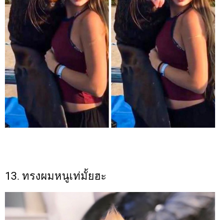
13. ทรงผมหนูเท่มั้ยฮะ