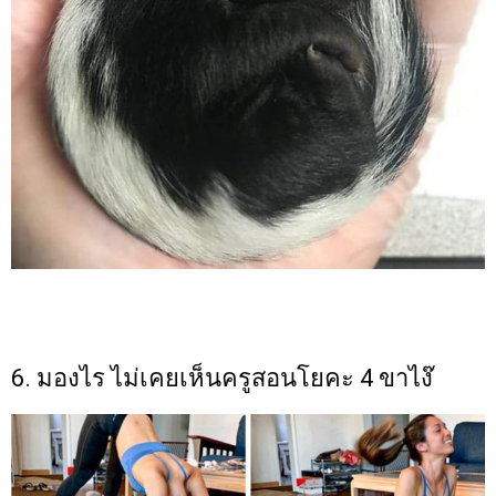
6. มองไร ไม่เคยเห็นครูสอนโยคะ 4 ขาไง๊