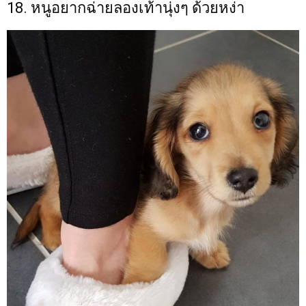
18. หนูอยากฉ่ายลองเท้านุ่งๆ ด้วยหง่า