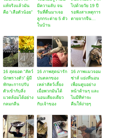
แท้จริงแล้วมัน
มีความลับ จน
ไปด้วยวัย 19 ปี
คือ “เสือตัวน้อย”
วันที่ตื่นมาเจอ
รอฟังสาเหตุการ
ลูกกระต่าย 5 ตัว
ตายจากจีน…
ในบ้าน
16 สุดยอด “สัตว์
16 ภาพสุดน่ารัก
16 ภาพแมวจอม
นักพรางตัว” ผู้มี
ปนตลกของ
ซ่าส์ แย่งที่นอน
ทักษะการปรับ
เหล่าสัตว์เลี้ยง
เพื่อนตูบอย่าง
ตัวเข้ากับสิ่ง
เมื่อพวกมันได้
หน้าด้านๆ และ
แวดล้อมได้อย่าง
นอนเตียงเดียว
ไมมีทีท่าจะ
กลมกลืน
กับเจ้าของ
คืนให้ง่ายๆ