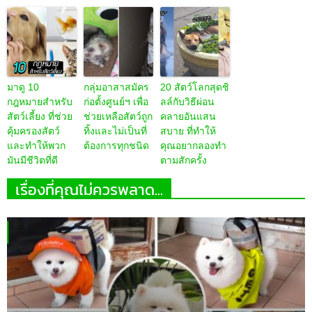
มาดู 10
กลุ่มอาสาสมัคร
20 สัตว์โลกสุดชิ
กฎหมายสำหรับ
ก่อตั้งศูนย์ฯ เพื่อ
ลล์กับวิธีผ่อน
สัตว์เลี้ยง ที่ช่วย
ช่วยเหลือสัตว์ถูก
คลายอันแสน
คุ้มครองสัตว์
ทิ้งและไม่เป็นที่
สบาย ที่ทำให้
และทำให้พวก
ต้องการทุกชนิด
คุณอยากลองทำ
มันมีชีวิตที่ดี
ตามสักครั้ง
เรื่องที่คุณไม่ควรพลาด...