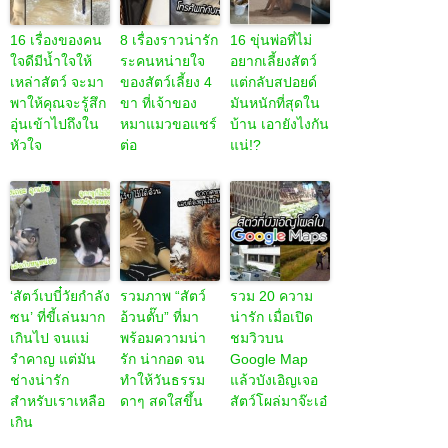
16 เรื่องของคน
8 เรื่องราวน่ารัก
16 ขุ่นพ่อที่ไม่
ใจดีมีน้ำใจให้
ระคนหน่ายใจ
อยากเลี้ยงสัตว์
เหล่าสัตว์ จะมา
ของสัตว์เลี้ยง 4
แต่กลับสปอยด์
พาให้คุณจะรู้สึก
ขา ที่เจ้าของ
มันหนักที่สุดใน
อุ่นเข้าไปถึงใน
หมาแมวขอแชร์
บ้าน เอายังไงกัน
หัวใจ
ต่อ
แน่!?
‘สัตว์เบบี๋วัยกำลัง
รวมภาพ “สัตว์
รวม 20 ความ
ซน’ ที่ขี้เล่นมาก
อ้วนตั๊บ” ที่มา
น่ารัก เมื่อเปิด
เกินไป จนแม่
พร้อมความน่า
ชมวิวบน
รำคาญ แต่มัน
รัก น่ากอด จน
Google Map
ช่างน่ารัก
ทำให้วันธรรม
แล้วบังเอิญเจอ
สำหรับเราเหลือ
ดาๆ สดใสขึ้น
สัตว์โผล่มาจ๊ะเอ๋
เกิน