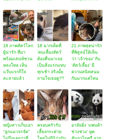
18 ภาพสัตว์โลก
18 ฉากเด็ดที่
21 ภาพสุดน่ารัก
ผู้น่ารัก ที่มา
‘คนเลี้ยงสัตว์’
ที่พิสูจน์ให้เห็น
พร้อมเสน่ห์ชวน
ต้องตื่นมาเจอ
ว่า ‘เจ้าของ’ กับ
หลงใหล เห็น
เป็นสิ่งแรกแทบ
‘สัตว์เลี้ยง’ มี
แว๊บแรกก็ใจ
ทุกเช้า จริงมั้ย
ความสนิทสนม
ละลายแล้ว
ถามใจเธอดู??
กันมากแค่ไหน
หญิงสาวเก็บเอา
ครอบครัวรับ
อาลัยยิ่ง ‘แพนด้า
“ลูกแมวจรจัด”
เลี้ยงกระต่าย
ช่วงช่วง’ ทูต
ไม่นึกเลยว่าที่
โดยไม่มีรู้ว่ามัน
สันถวไมตรี จาก