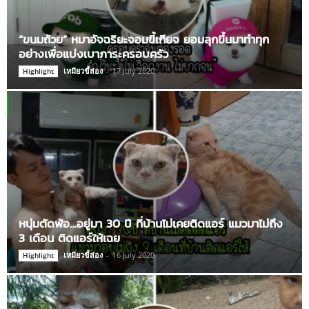
“ขนมถ้วย” หมาอัจฉริยะจอมขี้เกียจ ยอมลุกขึ้นมาทำทุก
อย่างเพื่อแบ่งเบาภาระครอบครัว
เหมียวขี้ส่อง
-
17 July 2020
Highlight
หนุ่มตัดพ้อ…อยู่มา 30 ปี ที่บ้านไม่เคยติดแอร์ แมวมาไม่ถึง
3 เดือน ติดแอร์ให้เฉย
เหมียวขี้ส่อง
-
16 July 2020
Highlight