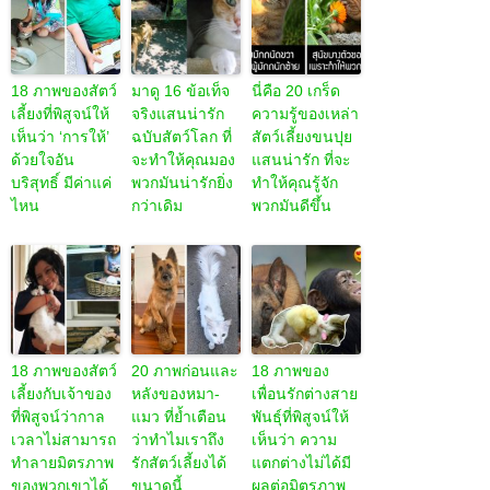
18 ภาพของสัตว์
มาดู 16 ข้อเท็จ
นี่คือ 20 เกร็ด
เลี้ยงที่พิสูจน์ให้
จริงแสนน่ารัก
ความรู้ของเหล่า
เห็นว่า ‘การให้’
ฉบับสัตว์โลก ที่
สัตว์เลี้ยงขนปุย
ด้วยใจอัน
จะทำให้คุณมอง
แสนน่ารัก ที่จะ
บริสุทธิ์ มีค่าแค่
พวกมันน่ารักยิ่ง
ทำให้คุณรู้จัก
ไหน
กว่าเดิม
พวกมันดีขึ้น
18 ภาพของสัตว์
20 ภาพก่อนและ
18 ภาพของ
เลี้ยงกับเจ้าของ
หลังของหมา-
เพื่อนรักต่างสาย
ที่พิสูจน์ว่ากาล
แมว ที่ย้ำเตือน
พันธุ์ที่พิสูจน์ให้
เวลาไม่สามารถ
ว่าทำไมเราถึง
เห็นว่า ความ
ทำลายมิตรภาพ
รักสัตว์เลี้ยงได้
แตกต่างไม่ได้มี
ของพวกเขาได้
ขนาดนี้
ผลต่อมิตรภาพ