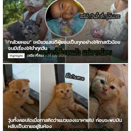
“กล้วยหอม” เหมียวแสนดีผู้ยอมเป็นทุกอย่างให้ทาสตัวน้อย
จนมีเรื่องให้ขำทุกวัน
เหมียวขี้ส่อง
-
15 July 2020
Highlight
วุ่นทั้งคอนโดเมื่อทาสคิดว่าแมวของเขาหายไป ก่อนจะพบมัน
หลับเป็นตายอยู่ในห้อง