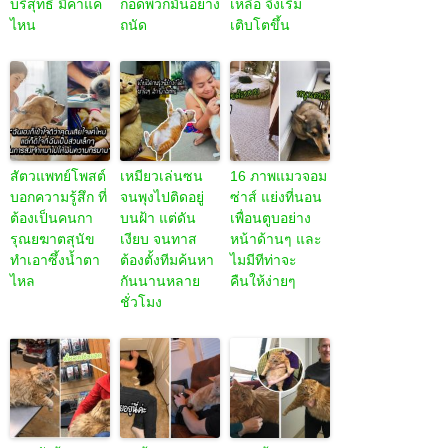
บริสุทธิ์ มีค่าแค่
กอดพวกมันอย่าง
เหลือ จึงเริ่ม
ไหน
ถนัด
เติบโตขึ้น
สัตวแพทย์โพสต์
เหมียวเล่นซน
16 ภาพแมวจอม
บอกความรู้สึก ที่
จนพุงไปติดอยู่
ซ่าส์ แย่งที่นอน
ต้องเป็นคนกา
บนฝ้า แต่ดัน
เพื่อนตูบอย่าง
รุณยฆาตสุนัข
เงียบ จนทาส
หน้าด้านๆ และ
ทำเอาซึ้งน้ำตา
ต้องตั้งทีมค้นหา
ไมมีทีท่าจะ
ไหล
กันนานหลาย
คืนให้ง่ายๆ
ชั่วโมง