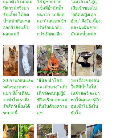
แมวตัวอ้วนกลม
16 ผู้ชายปาก
“แมวอ้วน” สูญ
มีสาวนักวิ่งมา
แข็งที่ย้ำนักย้ำ
เสียเจ้าของไป
รับเลี้ยง ได้ลด
หนาว่า ‘เกลียด
“อดีตหญิงเคย
น้ำหนักกับสาย
แมว’ แต่เอาเข้า
อ้วน” จึงรับเลี้ยง
ออกกำลังแล้ว
จริงรักแมวยิ่ง
และมุ่งมั่นช่วย
ผอมแน่!!
กว่าเมียซะอีก
มันลดน้ำหนัก
20 ภาพก่อนและ
“สีนิล นำโชค
16 เรื่องของคน
หลังของหมา-
และสำอาง” แก๊ง
ใจดีมีน้ำใจให้
แมว ที่ย้ำเตือน
เด็กวัดขนปุยผู้มี
เหล่าสัตว์ จะมา
ว่าทำไมเราถึง
ชีวิตเรียบง่ายแต่
พาให้คุณจะรู้สึก
รักสัตว์เลี้ยงได้
เต็มไปด้วยความ
อุ่นเข้าไปถึงใน
ขนาดนี้
สุข
หัวใจ