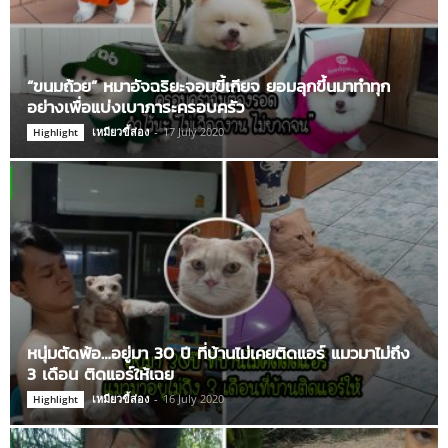
“ขนมถ้วย” หมาอัจฉริยะจอมขี้เกียจ ยอมลุกขึ้นมาทำทุก
อย่างเพื่อแบ่งเบาภาระครอบครัว
เหมียวขี้ส่อง
-
17 July 2020
Highlight
หนุ่มตัดพ้อ…อยู่มา 30 ปี ที่บ้านไม่เคยติดแอร์ แมวมาไม่ถึง
3 เดือน ติดแอร์ให้เฉย
เหมียวขี้ส่อง
-
16 July 2020
Highlight