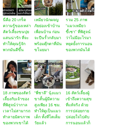
นี่คือ 20 เกร็ด
เหมียวนักผจญ
รวม 25 ภาพ
ความรู้ของเหล่า
ภัยย่องเข้าบ้าน
“แมวเหมียว
สัตว์เลี้ยงขนปุย
เพื่อนบ้าน ก่อน
ขี้เซา” ที่พิสูจน์
แสนน่ารัก ที่จะ
จะปีนรั้วกลับมา
ว่าไม่มีอะไรมา
ทำให้คุณรู้จัก
พร้อมตุ๊กตาที่มัน
หยุดยั้งการนอน
พวกมันดีขึ้น
ขโมยมา
ของพวกมันได้
18 ภาพของสัตว์
“พี่ชาลี” นุ้งแมว
16 สัตว์เลี้ยงผู้
เลี้ยงกับเจ้าของ
ขาสั้นผู้มีความ
เข้าถึงความสุข
ที่พิสูจน์ว่ากาล
สูงเพียง 16 ซม.
ที่แท้จริง ด้วย
เวลาไม่สามารถ
ทำให้ดูเป็นแมว
การปล่อยกาย
ทำลายมิตรภาพ
เด็ก ทั้งที่โตเต็ม
ปล่อยใจไปดับ
ของพวกเขาได้
วัยแล้ว
การนอนแล้วก็