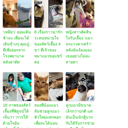
‘เหมียว’ ยอมเดิน
8 เรื่องราวน่ารัก
หญิงสาวตัดสิน
ช้าลง เพื่อจะได้
ระคนหน่ายใจ
ใจรับเลี้ยง ‘แมว
เดินข้างๆ คุณปู่
ของสัตว์เลี้ยง 4
จรแววตาเศร้า’
ที่เพิ่งออกจาก
ขา ที่เจ้าของ
หลังมันจ้องมอง
โรงพยาบาล
หมาแมวขอแชร์
เธออย่างไม่ละ
หลังผ่าตัด
ต่อ
สายตา
18 ภาพของสัตว์
สองพี่น้องแมว
ลูกแมวมีขนาด
เลี้ยงที่พิสูจน์ให้
ส้มช่วยลูกแมว
เล็กกว่าปกติ แต่
เห็นว่า ‘การให้’
ตัวใหม่แหกคอก
มันเป็นนักสู้บวก
ด้วยใจอัน
เพื่อจะได้นอน
กับได้รับการช่วย