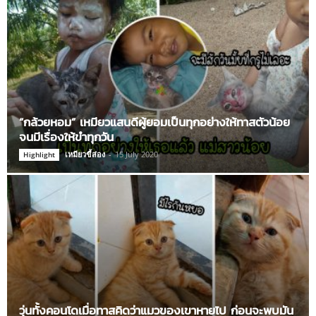
“กล้วยหอม” เหมียวแสนดีผู้ยอมเป็นทุกอย่างให้ทาสตัวน้อย
จนมีเรื่องให้ขำทุกวัน
เหมียวขี้ส่อง
-
15 July 2020
Highlight
วุ่นทั้งคอนโดเมื่อทาสคิดว่าแมวของเขาหายไป ก่อนจะพบมัน