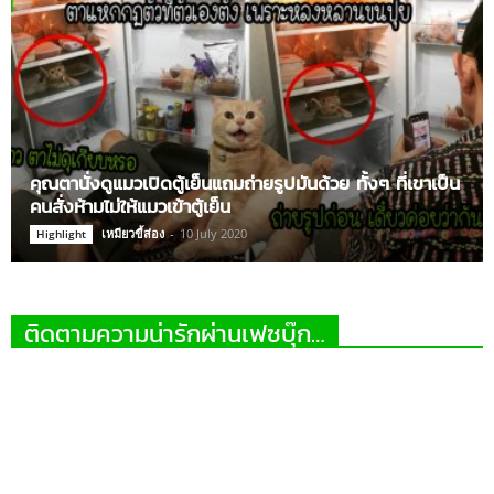
คุณตานั่งดูแมวเปิดตู้เย็นแถมถ่ายรูปมันด้วย ทั้งๆ ที่เขาเป็น
คนสั่งห้ามไม่ให้แมวเข้าตู้เย็น
เหมียวขี้ส่อง
-
10 July 2020
Highlight
ติดตามความน่ารักผ่านเฟซบุ๊ก…