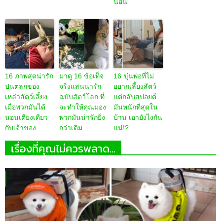
นอน
16 ภาพสุดน่ารัก
มาดู 16 ข้อเท็จ
16 ขุ่นพ่อที่ไม่
ปนตลกของ
จริงแสนน่ารัก
อยากเลี้ยงสัตว์
เหล่าสัตว์เลี้ยง
ฉบับสัตว์โลก ที่
แต่กลับสปอยด์
เมื่อพวกมันได้
จะทำให้คุณมอง
มันหนักที่สุดใน
นอนเตียงเดียว
พวกมันน่ารักยิ่ง
บ้าน เอายังไงกัน
กับเจ้าของ
กว่าเดิม
แน่!?
เรื่องที่คุณไม่ควรพลาด...