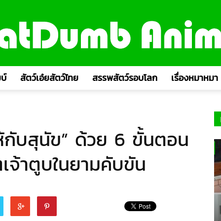
บ์
สัตว์เอ๋ยสัตว์ไทย
สรรพสัตว์รอบโลก
เรื่องหมาหมา
ห้กับสุนัข” ด้วย 6 ขั้นตอน
ิตเจ้าตูบในยามคับขัน