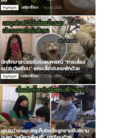
เหมียวขี้ส่อง
-
14 July 2020
Highlight
นักศึกษาสาวแชร์ประสบการณ์ “การเลี้ยง
แมวในวัยเรียน” แถมเลี้ยงในหอพักด้วย
เหมียวขี้ส่อง
-
13 July 2020
Highlight
คุณแม่วอนคุณครูเห็นใจเมื่อลูกชายยืนกราน
จะพา “เหมียวเพื่อนซี้” มาเรียนด้วย…