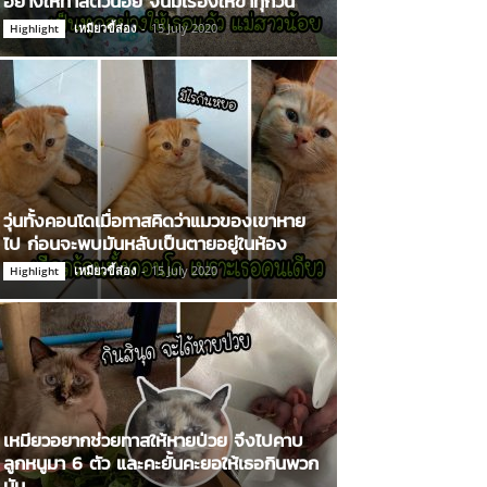
อย่างให้ทาสตัวน้อย จนมีเรื่องให้ขำทุกวัน
เหมียวขี้ส่อง
-
15 July 2020
Highlight
วุ่นทั้งคอนโดเมื่อทาสคิดว่าแมวของเขาหาย
ไป ก่อนจะพบมันหลับเป็นตายอยู่ในห้อง
เหมียวขี้ส่อง
-
15 July 2020
Highlight
เหมียวอยากช่วยทาสให้หายป่วย จึงไปคาบ
ลูกหนูมา 6 ตัว และคะยั้นคะยอให้เธอกินพวก
มัน