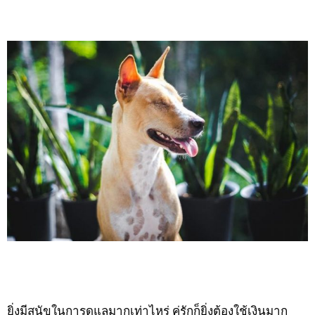
ยิ่งมีสุนัขในการดูแลมากเท่าไหร่ คู่รักก็ยิ่งต้องใช้เงินมาก