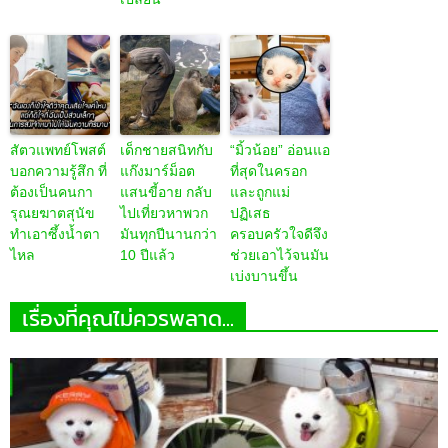
ว่า “แวมไพร์”
ติ๊กต๊อกแก้เบื่อ
Nabl เมืองซึ่งมี
แถมนอนหลับ
โพสต์ไปแป๊บ
แมวอาศัยอยู่
โดยลืมตาข้าง
เดียว มีคนดูเป็น
มากกว่าคนกว่า
หนึ่งเสมอ
ล้าน งงเบย!?
10 เท่า
“ลูกแมวจิ๋ว” มี
ชาวเน็ตแชร์
พี่หมาพิการเจอ
ปัญหาสุขภาพ
ภาพพัฒนาการ
ทารกน้อย ซึ่งถูก
มากมาย แต่
ของลูกน้อย 4
คุณแม่วัยเยาว์ฝัง
เพราะความรัก
ขา จากวันนั้นสู่
ทั้งเป็น ทำให้
มันจึงเติบโตเป็น
วันนี้ กับความ
ช่วยชีวิตน้องไว้
แมวที่สง่างาม
น่ารักที่ไม่เคย
ได้ทัน
เปลี่ยน