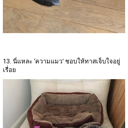
13. นี่แหละ ‘ความแมว’ ชอบให้ทาสเจ็บใจอยู่
เรื่อย