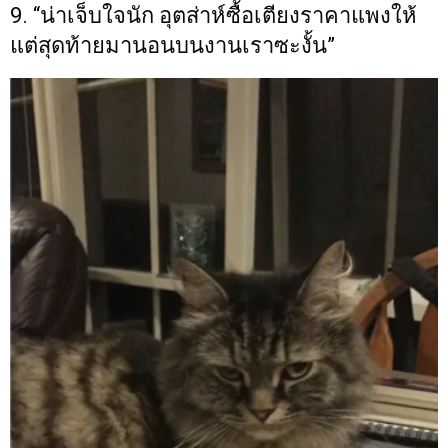
9. “น่าเจ็บใจนัก อุตส่าห์ซื้อเตียงราคาแพงให้
แต่สุดท้ายมานอนบนงานเราซะงั้น”