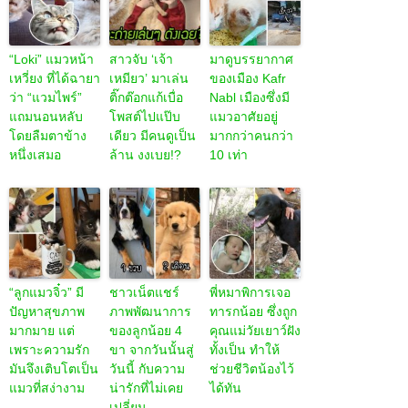
เว้นแต่ละวัน
ผ่านไอจีทุกวัน
โดยดี
มาดูแมวเหมียว
หมาน้อยติด
หมาตำรวจตาม
15 ตัว ที่แอบ
เพื่อน งอแงเมื่อ
หาเด็กชายวัย 3
สอดส่องมนุษย์
ต้องอยู่ตัวเดียว
ขวบเจอในครึ่ง
ทุกวัน จนทำตัว
คนเลี้ยงต้องอุ้ม
ชั่วโมง ส่งตัว
คล้ายคนไปทุก
มากอดมันถึงจะ
น้องคืนให้แม่ที่
วันแล้ว
อุ่นใจ
เป็นห่วงอยู่
“Loki” แมวหน้า
สาวจับ ‘เจ้า
มาดูบรรยากาศ
เหวี่ยง ที่ได้ฉายา
เหมียว’ มาเล่น
ของเมือง Kafr