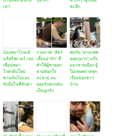
หลังคา เดินเข้า
นายขนปุยผู้น่า
เดียดี ให้จ่ายค่า
กับดักอันเดียวกัน
รัก” ที่จะทำให้
ปรับเป็นอาหาร
และไม่เคยปล่อย
คุณยิ้มได้ทุกวัน
แมวได้ เพื่อให้
มือจากกันอีกเลย
แม้ในวันที่เจอ
แมวจรอดอยาก
เรื่องแย่ๆ
ได้อิ่มท้อง
เด็กชายที่เสีย
ทาสโชว์ผลงาน
15 ภาพของ
เพื่อนขนปุยไป
‘แมว’ ในบ้าน
เหล่าชายปาก
ตื่นเต้นมากๆ
ตลอด 15 ปีที่
แข็งที่เคยเกลียด
เมื่อมีแมวตัวใหม่
ผ่านมา ชาวเน็ต
สัตว์ แต่วันนี้
โผล่มาที่หน้า
ถาม ‘นี่แมวหรือ
กลับหลงพวกมัน
บ้านและเล่นกับ
ปลวก!?’
มากกว่าลูกเมีย
เขา
ซะอีก