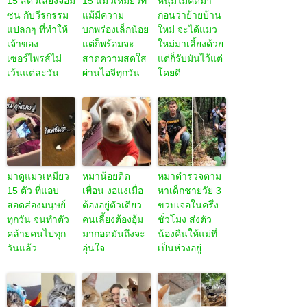
น้องหมาโกลเด้
รวมภาพ “สัตว์
พบกับ “สามเทพ
นรีทรีฟเวอร์ เจอ
เลี้ยงน่ารัก” ที่
ยอดกุมาร” แก๊ง
เพื่อนหมา
ทำให้ผู้ชายอก
แมวสายเผือก ผู้
โกลเด้นใหม่
สามศอกใจ
ไม่เคยพลาดทุก
ชวนกันไปแอบ
ละลาย จน
เรื่องของชาว
จับมือในที่ลับตา
ยอมรับพวกมัน
บ้าน
เป็นลูกรัก
15 สัตว์เลี้ยงจอม
15 แมวเหมียวที่
หนุ่มไม่คิดมา
ซน กับวีรกรรม
แม้มีความ
ก่อนว่าย้ายบ้าน
แปลกๆ ที่ทำให้
บกพร่องเล็กน้อย
ใหม่ จะได้แมว
เจ้าของ
แต่ก็พร้อมจะ
ใหม่มาเลี้ยงด้วย
เซอร์ไพรส์ไม่
สาดความสดใส
แต่ก็รับมันไว้แต่