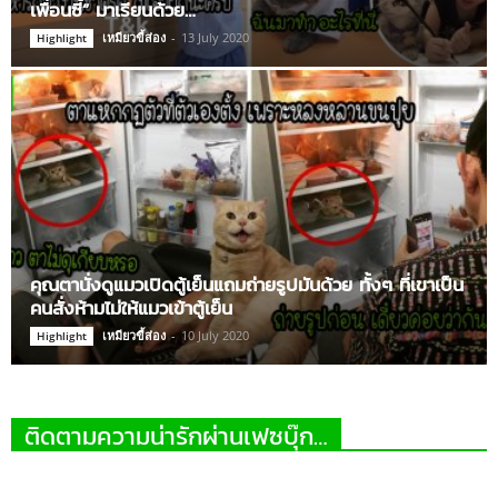
เพื่อนซี้” มาเรียนด้วย…
เหมียวขี้ส่อง
-
13 July 2020
Highlight
คุณตานั่งดูแมวเปิดตู้เย็นแถมถ่ายรูปมันด้วย ทั้งๆ ที่เขาเป็น
คนสั่งห้ามไม่ให้แมวเข้าตู้เย็น
เหมียวขี้ส่อง
-
10 July 2020
Highlight
ติดตามความน่ารักผ่านเฟซบุ๊ก…