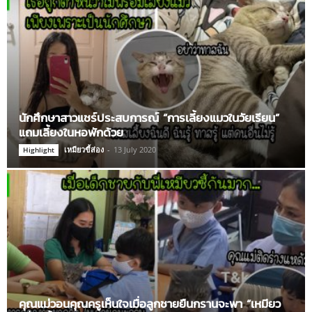
นักศึกษาสาวแชร์ประสบการณ์ “การเลี้ยงแมวในวัยเรียน”
แถมเลี้ยงในหอพักด้วย
เหมียวขี้ส่อง
-
13 July 2020
Highlight
คุณแม่วอนคุณครูเห็นใจเมื่อลูกชายยืนกรานจะพา “เหมียว