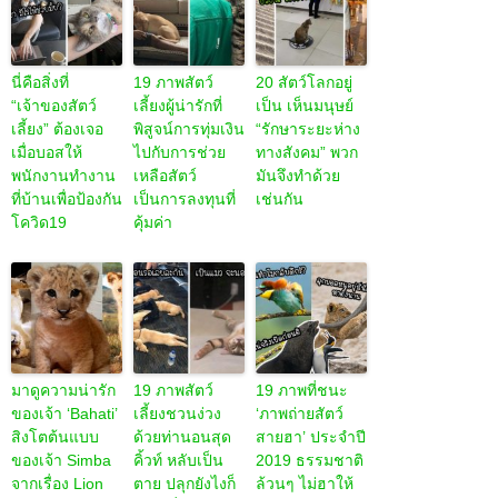
นี่คือสิ่งที่
19 ภาพสัตว์
20 สัตว์โลกอยู่
“เจ้าของสัตว์
เลี้ยงผู้น่ารักที่
เป็น เห็นมนุษย์
เลี้ยง” ต้องเจอ
พิสูจน์การทุ่มเงิน
“รักษาระยะห่าง
เมื่อบอสให้
ไปกับการช่วย
ทางสังคม” พวก
พนักงานทำงาน
เหลือสัตว์
มันจึงทำด้วย
ที่บ้านเพื่อป้องกัน
เป็นการลงทุนที่
เช่นกัน
โควิด19
คุ้มค่า
มาดูความน่ารัก
19 ภาพสัตว์
19 ภาพที่ชนะ
ของเจ้า ‘Bahati’
เลี้ยงชวนง่วง
‘ภาพถ่ายสัตว์
สิงโตต้นแบบ
ด้วยท่านอนสุด
สายฮา’ ประจำปี
ของเจ้า Simba
คิ้วท์ หลับเป็น
2019 ธรรมชาติ
จากเรื่อง Lion
ตาย ปลุกยังไงก็
ล้วนๆ ไม่ฮาให้