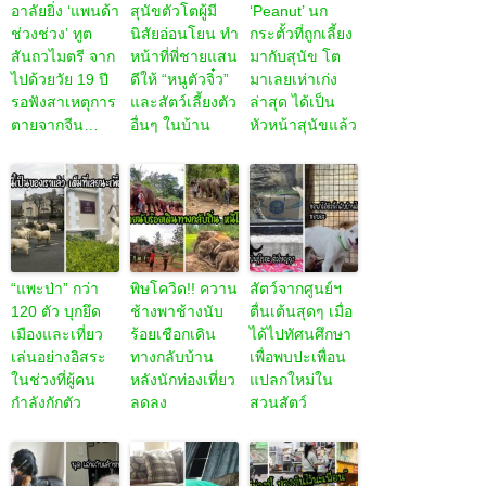
อาลัยยิ่ง ‘แพนด้า
สุนัขตัวโตผู้มี
‘Peanut’ นก
ช่วงช่วง’ ทูต
นิสัยอ่อนโยน ทำ
กระตั้วที่ถูกเลี้ยง
สันถวไมตรี จาก
หน้าที่พี่ชายแสน
มากับสุนัข โต
ไปด้วยวัย 19 ปี
ดีให้ “หนูตัวจิ๋ว”
มาเลยเห่าเก่ง
รอฟังสาเหตุการ
และสัตว์เลี้ยงตัว
ล่าสุด ได้เป็น
ตายจากจีน…
อื่นๆ ในบ้าน
หัวหน้าสุนัขแล้ว
“แพะป่า” กว่า
พิษโควิด!! ควาน
สัตว์จากศูนย์ฯ
120 ตัว บุกยึด
ช้างพาช้างนับ
ตื่นเต้นสุดๆ เมื่อ
เมืองและเที่ยว
ร้อยเชือกเดิน
ได้ไปทัศนศึกษา
เล่นอย่างอิสระ
ทางกลับบ้าน
เพื่อพบปะเพื่อน
ในช่วงที่ผู้คน
หลังนักท่องเที่ยว
แปลกใหม่ใน
กำลังกักตัว
ลดลง
สวนสัตว์