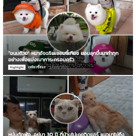
“ขนมถ้วย” หมาอัจฉริยะจอมขี้เกียจ ยอมลุกขึ้นมาทำทุก
อย่างเพื่อแบ่งเบาภาระครอบครัว
เหมียวขี้ส่อง
-
17 July 2020
Highlight
หนุ่มตัดพ้อ…อยู่มา 30 ปี ที่บ้านไม่เคยติดแอร์ แมวมาไม่ถึง