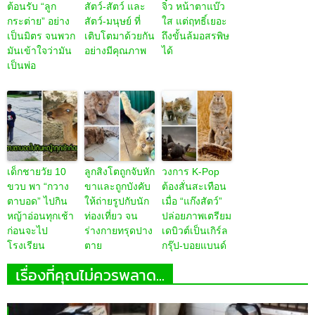
ต้อนรับ “ลูก
สัตว์-สัตว์ และ
จิ๋ว หน้าตาแบ๊ว
กระต่าย” อย่าง
สัตว์-มนุษย์ ที่
ใส แต่ฤทธิ์เยอะ
เป็นมิตร จนพวก
เติบโตมาด้วยกัน
ถึงขั้นล้มอสรพิษ
มันเข้าใจว่ามัน
อย่างมีคุณภาพ
ได้
เป็นพ่อ
เด็กชายวัย 10
ลูกสิงโตถูกจับหัก
วงการ K-Pop
ขวบ พา “กวาง
ขาและถูกบังคับ
ต้องสั่นสะเทือน
ตาบอด” ไปกิน
ให้ถ่ายรูปกับนัก
เมื่อ “แก๊งสัตว์”
หญ้าอ่อนทุกเช้า
ท่องเที่ยว จน
ปล่อยภาพเตรียม
ก่อนจะไป
ร่างกายทรุดปาง
เดบิวต์เป็นเกิร์ล
โรงเรียน
ตาย
กรุ๊ป-บอยแบนด์
เรื่องที่คุณไม่ควรพลาด...