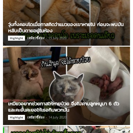
วุ่นทั้งคอนโดเมื่อทาสคิดว่าแมวของเขาหายไป ก่อนจะพบมัน
หลับเป็นตายอยู่ในห้อง
เหมียวขี้ส่อง
-
15 July 2020
Highlight
เหมียวอยากช่วยทาสให้หายป่วย จึงไปคาบลูกหนูมา 6 ตัว
และคะยั้นคะยอให้เธอกินพวกมัน
เหมียวขี้ส่อง
-
14 July 2020
Highlight