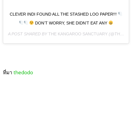
CLEVER INDI FOUND ALL THE STASHED LOO PAPER!!!
DON’T WORRY, SHE DIDN’T EAT ANY
A POST SHARED BY
THE KANGAROO SANCTUARY
(@THEKANGAROOSANCTUARY) ON
ที่มา
thedodo