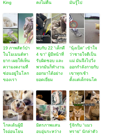
King
คงไม่ตื่น
มันรู้ไป
19 ภาพสัตว์ป่า
พบกับ 22 “เด็กดี
“นุ้งเป็ด” เข้าใจ
ในโมเมนต์หา
4 ขา” ผู้มีหน้าที่
ว่าชายใจดีเป็น
ยาก เผยให้เห็น
รับผิดชอบ และ
แม่ มันจึงไปวิ่ง
ความงดงามที่
พวกมันก็ทำงาน
ออกกำลังกายกับ
ซ่อนอยู่ในโลก
ออกมาได้อย่าง
เขาทุกเช้า
ของเรา
ยอดเยี่ยม
ตั้งแต่เด็กจนโต
โกลเด้นผู้มี
มิตรภาพแสน
รู้จักกับ “แมว
ใจอ่อนโยน
อบอุ่นระหว่าง
ทราย” นักล่าตัว