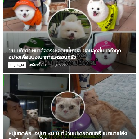
“ขนมถ้วย” หมาอัจฉริยะจอมขี้เกียจ ยอมลุกขึ้นมาทำทุก
อย่างเพื่อแบ่งเบาภาระครอบครัว
เหมียวขี้ส่อง
-
17 July 2020
Highlight
หนุ่มตัดพ้อ…อยู่มา 30 ปี ที่บ้านไม่เคยติดแอร์ แมวมาไม่ถึง