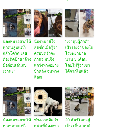
น้องหมาอยากให้
น้องหมาดีใจ
“เจ้าตูบผู้ภักดี”
ทุกคนลูบแต่ก็
สุดขีดเมื่อรู้ว่า
เฝ้ารอเจ้าของใน
กลัวโควิด เลย
ครอบครัวจะ
โรงพยาบาล
ต้องติดป้าย “ล้าง
กักตัว มันจึง
นาน 3 เดือน
มือก่อนเล่นกับ
แกว่งหางอย่าง
โดยไม่รู้ว่าเขา
เรานะ”
บ้าคลั่ง จนหาง
ได้จากไปแล้ว
ล็อก!
น้องหมาอยากให้
ช่างภาพคิดว่า
20 สัตว์โลกอยู่
ทุกคนลูบแต่ก็
สุนัขพี่น้องจาก
เป็น เห็นมนุษย์