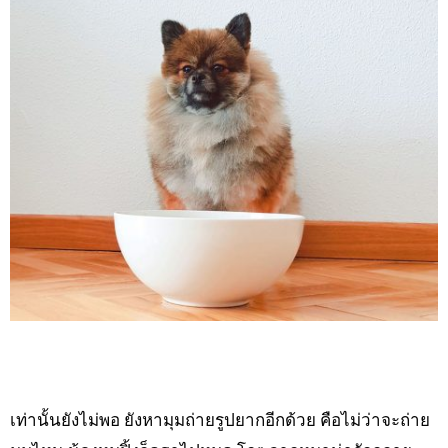
เท่านั้นยังไม่พอ ยังหามุมถ่ายรูปยากอีกด้วย คือไม่ว่าจะถ่าย