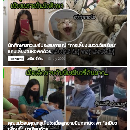
นักศึกษาสาวแชร์ประสบการณ์ “การเลี้ยงแมวในวัยเรียน”
แถมเลี้ยงในหอพักด้วย
เหมียวขี้ส่อง
-
13 July 2020
Highlight
คุณแม่วอนคุณครูเห็นใจเมื่อลูกชายยืนกรานจะพา “เหมียว
เพื่อนซี้” มาเรียนด้วย…