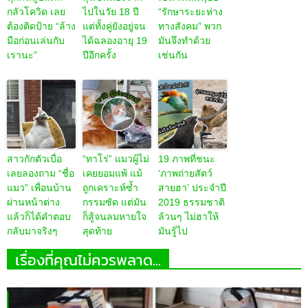
กลัวโควิด เลย
ไปในวัย 18 ปี
“รักษาระยะห่าง
ต้องติดป้าย “ล้าง
แต่ทั้งคู่ยังอยู่จน
ทางสังคม” พวก
มือก่อนเล่นกับ
ได้ฉลองอายุ 19
มันจึงทำด้วย
เรานะ”
ปีอีกครั้ง
เช่นกัน
สาวกักตัวเบื่อ
“ทาโร่” แมวผู้ไม่
19 ภาพที่ชนะ
เลยลองถาม “ชื่อ
เคยยอมแพ้ แม้
‘ภาพถ่ายสัตว์
แมว” เพื่อนบ้าน
ถูกเคราะห์ซ้ำ
สายฮา’ ประจำปี
ผ่านหน้าต่าง
กรรมซัด แต่มัน
2019 ธรรมชาติ
แล้วก็ได้คำตอบ
ก็สู้จนลมหายใจ
ล้วนๆ ไม่ฮาให้
กลับมาจริงๆ
สุดท้าย
มันรู้ไป
เรื่องที่คุณไม่ควรพลาด...