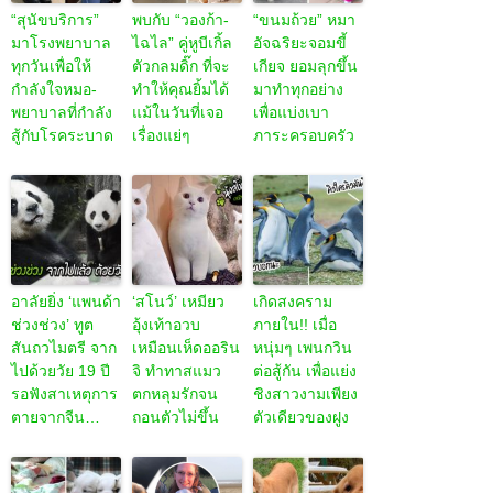
“สุนัขบริการ”
พบกับ “วองก้า-
“ขนมถ้วย” หมา
มาโรงพยาบาล
ไฉไล” คู่หูบีเกิ้ล
อัจฉริยะจอมขี้
ทุกวันเพื่อให้
ตัวกลมดิ๊ก ที่จะ
เกียจ ยอมลุกขึ้น
กำลังใจหมอ-
ทำให้คุณยิ้มได้
มาทำทุกอย่าง
พยาบาลที่กำลัง
แม้ในวันที่เจอ
เพื่อแบ่งเบา
สู้กับโรคระบาด
เรื่องแย่ๆ
ภาระครอบครัว
อาลัยยิ่ง ‘แพนด้า
‘สโนว์’ เหมียว
เกิดสงคราม
ช่วงช่วง’ ทูต
อุ้งเท้าอวบ
ภายใน!! เมื่อ
สันถวไมตรี จาก
เหมือนเห็ดออริน
หนุ่มๆ เพนกวิน
ไปด้วยวัย 19 ปี
จิ ทำทาสแมว
ต่อสู้กัน เพื่อแย่ง
รอฟังสาเหตุการ
ตกหลุมรักจน
ชิงสาวงามเพียง
ตายจากจีน…
ถอนตัวไม่ขึ้น
ตัวเดียวของฝูง