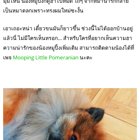
มุมไหน น้องหมูปิ้งก็ดูฮาไปหมด โถๆ จากหมาน่ารักกลาย
เป็นหมาตลกเพราะทรงผมใหม่ซะงั้น
เอาเถอะหน่า เดี๋ยวขนมันก็ยาวขึ้น ช่วงนี้ไม่ได้ออกบ้านอยู่
แล้วนี่ ไม่มีใครเห็นหรอก… สำหรับใครที่อยากเห็นความฮา
ความน่ารักของน้องหมูปิ้งเพิ่มเติม สามารถติดตามน้องได้ที่
เพจ
Mooping Little Pomeranian
นะคะ