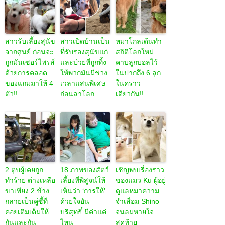
สาวรับเลี้ยงสุนัข
สาวเปิดบ้านเป็น
หมาโกลเด้นทำ
จากศูนย์ ก่อนจะ
ที่รับรองสุนัขแก่
สถิติโลกใหม่
ถูกมันเซอร์ไพรส์
และป่วยที่ถูกทิ้ง
คาบลูกบอลไว้
ด้วยการคลอด
ให้พวกมันมีช่วง
ในปากถึง 6 ลูก
ของแถมมาให้ 4
เวลาแสนพิเศษ
ในคราว
ตัว!!
ก่อนลาโลก
เดียวกัน!!
2 ตูบผู้เคยถูก
18 ภาพของสัตว์
เชิญพบเรื่องราว
ทำร้าย ต่างเหลือ
เลี้ยงที่พิสูจน์ให้
ของแมว Ku ผู้อยู่
ขาเพียง 2 ข้าง
เห็นว่า ‘การให้’
ดูแลหมาความ
กลายเป็นคู่ซี้ที่
ด้วยใจอัน
จำเสื่อม Shino
คอยเติมเต็มให้
บริสุทธิ์ มีค่าแค่
จนลมหายใจ
กันและกัน
ไหน
สุดท้าย