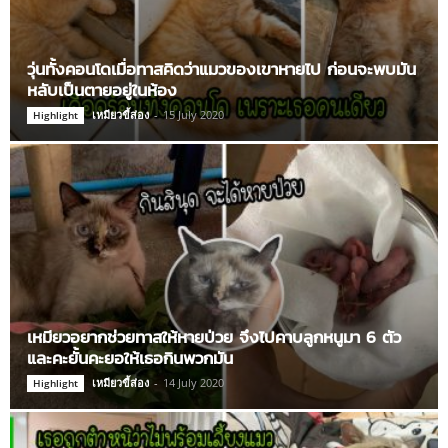
วุ่นทั้งคอนโดเมื่อทาสคิดว่าแมวของเขาหายไป ก่อนจะพบมัน
หลับเป็นตายอยู่ในห้อง
เหมียวขี้ส่อง
-
15 July 2020
Highlight
เหมียวอยากช่วยทาสให้หายป่วย จึงไปคาบลูกหนูมา 6 ตัว
และคะยั้นคะยอให้เธอกินพวกมัน
เหมียวขี้ส่อง
-
14 July 2020
Highlight