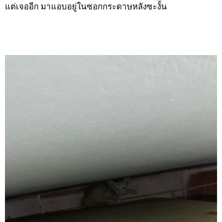
แต่เจออีก มาแอบอยู่ในซอกกระดาษหลังซะงั้น