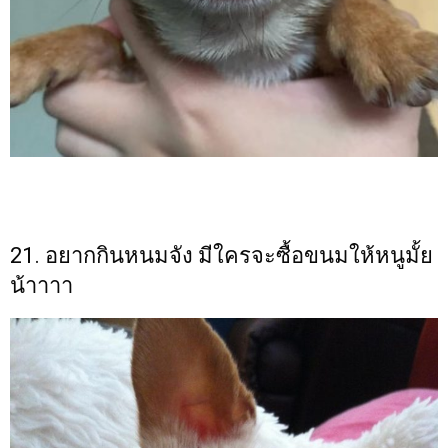
21. อยากกินหนมจัง มีใครจะซื้อขนมให้หนูมั้ย
น้าาาา