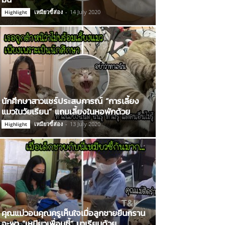
เหมียวขี้ส่อง
-
14 July 2020
Highlight
นักศึกษาสาวแชร์ประสบการณ์ “การเลี้ยง
แมวในวัยเรียน” แถมเลี้ยงในหอพักด้วย
เหมียวขี้ส่อง
-
13 July 2020
Highlight
คุณแม่วอนคุณครูเห็นใจเมื่อลูกชายยืนกราน
จะพา “เหมียวเพื่อนซี้” มาเรียนด้วย…