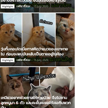
อย่างให้ทาสตัวน้อย จนมีเรื่องให้ขำทุกวัน
เหมียวขี้ส่อง
-
15 July 2020
Highlight
วุ่นทั้งคอนโดเมื่อทาสคิดว่าแมวของเขาหาย
ไป ก่อนจะพบมันหลับเป็นตายอยู่ในห้อง
เหมียวขี้ส่อง
-
15 July 2020
Highlight
เหมียวอยากช่วยทาสให้หายป่วย จึงไปคาบ
ลูกหนูมา 6 ตัว และคะยั้นคะยอให้เธอกินพวก
มัน