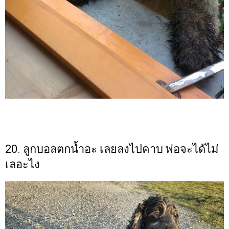
20. ลูกบอลตกน้ำอะ เลยลงไปคาบ พ่อจะได้ไม่
เลอะไง