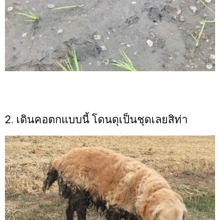
2. เดินคอตกแบบนี้ โดนดุเป็นชุดเลยสิท่า