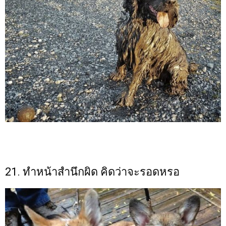
21. ทำหน้าสำนึกผิด คิดว่าจะรอดหรอ