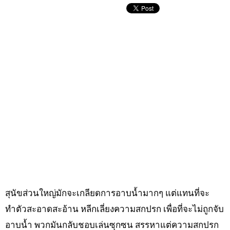
สุนัขส่วนใหญ่มักจะเกลียดการอาบน้ำมากๆ แต่แทนที่จะ
ทำตัวสะอาดสะอ้าน หลีกเลี่ยงความสกปรก เพื่อที่จะไม่ถูกจับ
อาบน้ำ พวกมันกลับชอบเล่นซุกซน สรรหาแต่ความสกปรก