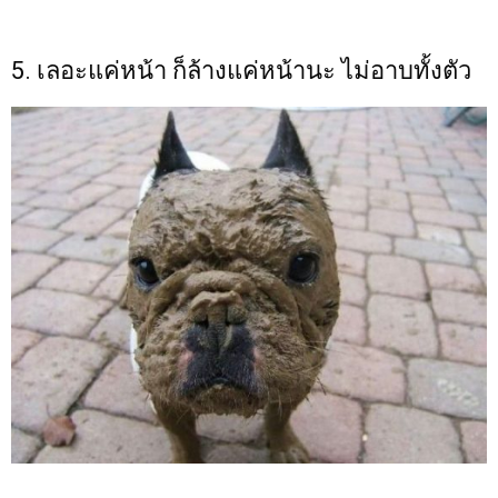
5. เลอะแค่หน้า ก็ล้างแค่หน้านะ ไม่อาบทั้งตัว