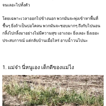
จนเลอะไปทั้งตัว
โดยเฉพาะเวลาออกไปข้างนอก พวกมันจะพุ่งเข้าหาพื้นที่
ชื้นๆ ยิ่งถ้าเป็นบ่อโคลน พวกมันจะชอบมากๆ ถึงกับไปนอน
กลิ้งไปกลิ้งมาอย่างไม่มีความสุข เอาเถอะ ยิ่งเลอะ ยิ่งเยอะ
ประสบการณ์ แต่กลับบ้านเมื่อไหร่ อาบน้ำวนไปนะ
1. แม่จ๋า นี่หนูเอง เด็กดีของแม่ไง