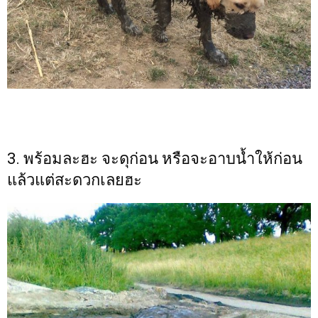
3. พร้อมละฮะ จะดุก่อน หรือจะอาบน้ำให้ก่อน
แล้วแต่สะดวกเลยฮะ