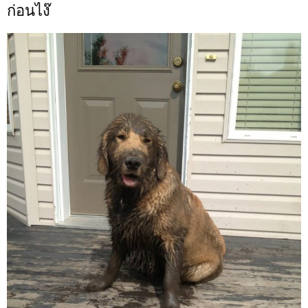
ก่อนไง๊