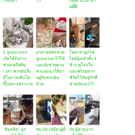
เรียกหา
ไว้
เหมียวอ้วน ชีวิ
ตดี๊ดี
2 ลูกแมวแรก
อาสาสมัครช่วย
โคอาล่าถูกไฟ
เกิดได้รับการ
ลูกแมวเอาไว้ได้
ไหม้อุ้งเท้าทั้ง 4
ช่วยเหลือทัน
และยังช่วยตาม
ข้าง ดูโล่งใจ
เวลา พวกมันจึง
หาแม่แมวให้มา
และพร้อมฝาก
มีโอกาสเติบโต
อยู่กับพวกมัน
ชีวิตไว้กับคู่รักที่
ขึ้นอย่างสง่างาม
ด้วย
ช่วยมันเอาไว้
“ส้มสลิด” ลูก
พบ 18 เหมียวผู้มี
20 ผู้ชายปาก