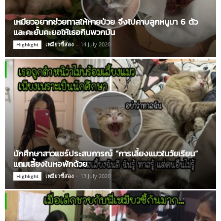
เหมียวอยากช่วยทาสให้หายป่วย จึงไปคาบลูกหนูมา 6 ตัว
และคะยั้นคะยอให้เธอกินพวกมัน
เหมียวขี้ส่อง
-
14 July 2020
Highlight
นักศึกษาสาวแชร์ประสบการณ์ “การเลี้ยงแมวในวัยเรียน”
แถมเลี้ยงในหอพักด้วย
เหมียวขี้ส่อง
-
13 July 2020
Highlight