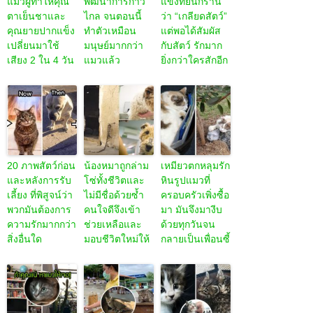
แมวผู้ทำให้คุณ
พัฒนาการก้าว
แข็งที่ยืนกราน
ตาเย็นชาและ
ไกล จนตอนนี้
ว่า “เกลียดสัตว์”
คุณยายปากแข็ง
ทำตัวเหมือน
แต่พอได้สัมผัส
เปลี่ยนมาใช้
มนุษย์มากกว่า
กับสัตว์ รักมาก
เสียง 2 ใน 4 วัน
แมวแล้ว
ยิ่งกว่าใครสักอีก
20 ภาพสัตว์ก่อน
น้องหมาถูกล่าม
เหมียวตกหลุมรัก
และหลังการรับ
โซ่ทั้งชีวิตและ
หินรูปแมวที่
เลี้ยง ที่พิสูจน์ว่า
ไม่มีชื่อด้วยซ้ำ
ครอบครัวเพิ่งซื้อ
พวกมันต้องการ
คนใจดีจึงเข้า
มา มันจึงมางีบ
ความรักมากกว่า
ช่วยเหลือและ
ด้วยทุกวันจน
สิ่งอื่นใด
มอบชีวิตใหม่ให้
กลายเป็นเพื่อนซี้