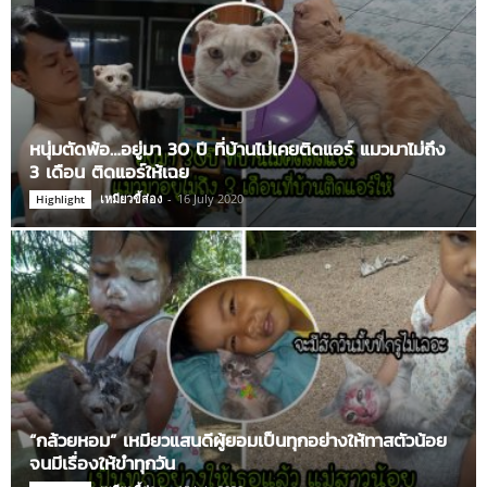
หนุ่มตัดพ้อ…อยู่มา 30 ปี ที่บ้านไม่เคยติดแอร์ แมวมาไม่ถึง
3 เดือน ติดแอร์ให้เฉย
เหมียวขี้ส่อง
-
16 July 2020
Highlight
“กล้วยหอม” เหมียวแสนดีผู้ยอมเป็นทุกอย่างให้ทาสตัวน้อย
จนมีเรื่องให้ขำทุกวัน