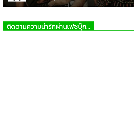
ติดตามความน่ารักผ่านเฟซบุ๊ก…