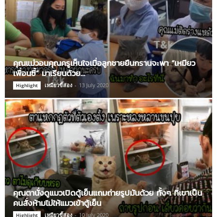
คุณแม่วอนคุณครูเห็นใจเมื่อลูกชายยืนกรานจะพา “เหมียว
เพื่อนซี้” มาเรียนด้วย…
เหมียวขี้ส่อง
-
13 July 2020
Highlight
คุณตานั่งดูแมวเปิดตู้เย็นแถมถ่ายรูปมันด้วย ทั้งๆ ที่เขาเป็น
คนสั่งห้ามไม่ให้แมวเข้าตู้เย็น
เหมียวขี้ส่อง
-
10 July 2020
Highlight