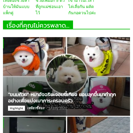
เลยต้องช่วยหา
ช่วยเพิ่มอีก 5 ตัว
เข้ามาในเวลา
บ้านให้มันแบบ
ที่ถูกแม่ซ่อนเอา
ไล่เลี่ยกัน ผลัด
แพ็กคู่
ไว้
กันกอดวนไปค่ะ
เรื่องที่คุณไม่ควรพลาด...
“ขนมถ้วย” หมาอัจฉริยะจอมขี้เกียจ ยอมลุกขึ้นมาทำทุก
อย่างเพื่อแบ่งเบาภาระครอบครัว
เหมียวขี้ส่อง
-
17 July 2020
Highlight