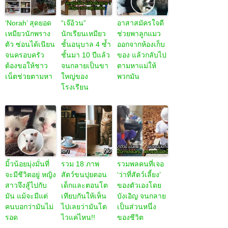
‘Norah’ สุดยอด
“เจ๊อ้วน”
อาสาสมัครใจดี
เหมียวนักพราง
นักเรียนเหมียว
ช่วยพาลูกแมว
ตัว ซ่อนได้เนียน
ชั้นอนุบาล 4 ซ้ำ
ออกจากห้องเก็บ
จนครอบครัว
ชั้นมา 10 ปีแล้ว
ของ แล้วกลับไป
ต้องขอให้ชาว
จนกลายเป็นขา
ตามหาแม่ให้
เน็ตช่วยตามหา
ใหญ่ของ
พวกมัน
โรงเรียน
มิ้วน้อยมุ่งมั่นที่
รวม 18 ภาพ
รวมพลคนที่เจอ
จะมีชีวิตอยู่ หญิง
สัตว์ขนปุยตอน
‘ว่าที่สัตว์เลี้ยง’
สาวจึงสู้ไปกับ
เด็กและตอนโต
ของตัวเองโดย
มัน แม้จะมีแต่
เทียบกันให้เห็น
บังเอิญ จนกลาย
คนบอกว่ามันไม่
ไปเลยว่ามันโต
เป็นส่วนหนึ่ง
รอด
ไวแค่ไหน!!
ของชีวิต