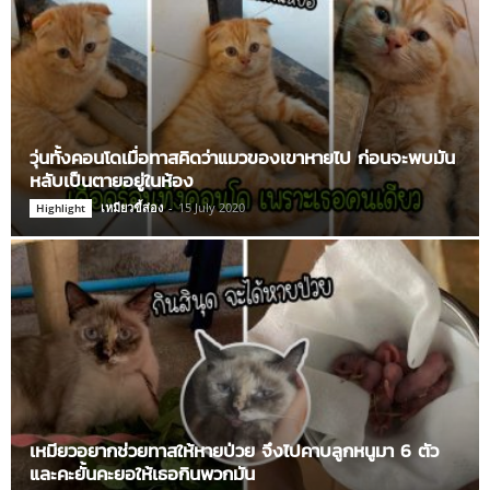
วุ่นทั้งคอนโดเมื่อทาสคิดว่าแมวของเขาหายไป ก่อนจะพบมัน
หลับเป็นตายอยู่ในห้อง
เหมียวขี้ส่อง
-
15 July 2020
Highlight
เหมียวอยากช่วยทาสให้หายป่วย จึงไปคาบลูกหนูมา 6 ตัว
และคะยั้นคะยอให้เธอกินพวกมัน