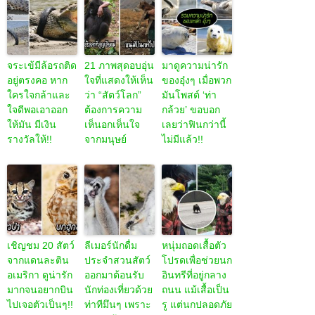
จระเข้มีล้อรถติด
21 ภาพสุดอบอุ่น
มาดูความน่ารัก
อยู่ตรงคอ หาก
ใจที่แสดงให้เห็น
ของอุ๋งๆ เมื่อพวก
ใครใจกล้าและ
ว่า “สัตว์โลก”
มันโพสต์ ‘ท่า
ใจดีพอเอาออก
ต้องการความ
กล้วย’ ขอบอก
ให้มัน มีเงิน
เห็นอกเห็นใจ
เลยว่าฟินกว่านี้
รางวัลให้!!
จากมนุษย์
ไม่มีแล้ว!!
เชิญชม 20 สัตว์
ลีเมอร์นักดื่ม
หนุ่มถอดเสื้อตัว
จากแดนละติน
ประจำสวนสัตว์
โปรดเพื่อช่วยนก
อเมริกา ดูน่ารัก
ออกมาต้อนรับ
อินทรีที่อยู่กลาง
มากจนอยากบิน
นักท่องเที่ยวด้วย
ถนน แม้เสื้อเป็น
ไปเจอตัวเป็นๆ!!
ท่าทีมึนๆ เพราะ
รู แต่นกปลอดภัย