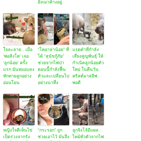
ยังเมาค้างอยู่
ใจละลาย…เมื่อ
“โคอาล่าน้อย” ที่
แรดดำที่กำลัง
‘พ่อสิงโต’ เจอ
ได้ “สุนัขกู้ภัย”
เสี่ยงสูญพันธุ์ ให้
‘ลูกน้อย’ ครั้ง
ช่วยจากไฟป่า
กำเนิดลูกน้อยตัว
แรก มันหมอบลง
ตอนนี้กำลังฟื้น
ใหม่ ในคืนวัน
ทักทายลูกอย่าง
ตัวและเปลี่ยนไป
คริสต์มาสอีฟ
อ่อนโยน
อย่างน่าทึ่ง
พอดี
หญิงใจดีเห็นไข่
“กระรอก” ถูก
ลูกจิงโจ้มีแผล
เป็ดร่วงจากรัง
ช่วยเอาไว้ มันจึง
ไหม้ทั่วตัวจากไฟ