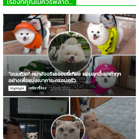
เรื่องที่คุณไม่ควรพลาด...
“ขนมถ้วย” หมาอัจฉริยะจอมขี้เกียจ ยอมลุกขึ้นมาทำทุก
อย่างเพื่อแบ่งเบาภาระครอบครัว
เหมียวขี้ส่อง
-
17 July 2020
Highlight