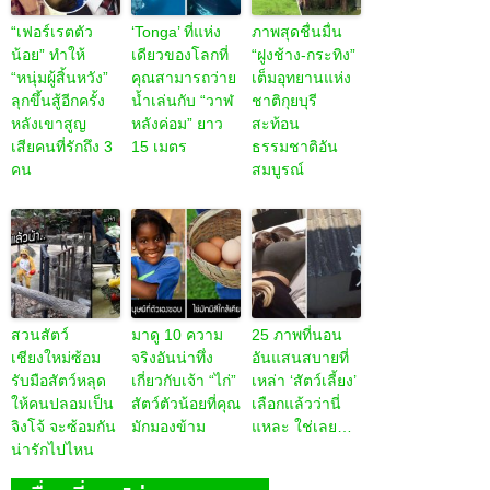
“เฟอร์เรตตัว
‘Tonga’ ที่แห่ง
ภาพสุดชื่นมื่น
น้อย” ทำให้
เดียวของโลกที่
“ฝูงช้าง-กระทิง”
“หนุ่มผู้สิ้นหวัง”
คุณสามารถว่าย
เต็มอุทยานแห่ง
ลุกขึ้นสู้อีกครั้ง
น้ำเล่นกับ “วาฬ
ชาติกุยบุรี
หลังเขาสูญ
หลังค่อม” ยาว
สะท้อน
เสียคนที่รักถึง 3
15 เมตร
ธรรมชาติอัน
คน
สมบูรณ์
สวนสัตว์
มาดู 10 ความ
25 ภาพที่นอน
เชียงใหม่ซ้อม
จริงอันน่าทึ่ง
อันแสนสบายที่
รับมือสัตว์หลุด
เกี่ยวกับเจ้า “ไก่”
เหล่า ‘สัตว์เลี้ยง’
ให้คนปลอมเป็น
สัตว์ตัวน้อยที่คุณ
เลือกแล้วว่านี่
จิงโจ้ จะซ้อมกัน
มักมองข้าม
แหละ ใช่เลย…
น่ารักไปไหน