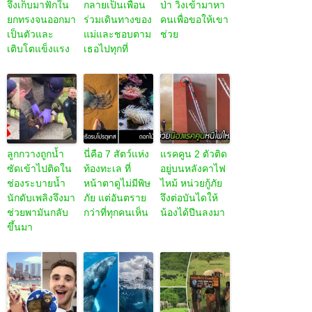
จึงเก็บมาฟักใน
กลายเป็นเพื่อน
ป่า วิ่งเข้ามาหา
ยกทรงจนออกมา
ร่วมเดินทางของ
คนเพื่อขอให้เขา
เป็นตัวและ
แม่และชอบตาม
ช่วย
เติบโตแข็งแรง
เธอไปทุกที่
ลูกกวางถูกน้ำ
นี่คือ 7 สัตว์แห่ง
แรคคูน 2 ตัวติด
ซัดเข้าไปติดใน
ท้องทะเล ที่
อยู่บนหลังคาไฟ
ช่องระบายน้ำ
หน้าตาดูไม่มีพิษ
ไหม้ หน่วยกู้ภัย
นักดับเพลิงจึงมา
ภัย แต่อันตราย
จึงต่อบันไดให้
ช่วยพามันกลับ
กว่าที่ทุกคนเห็น
น้องได้ปีนลงมา
ขึ้นมา