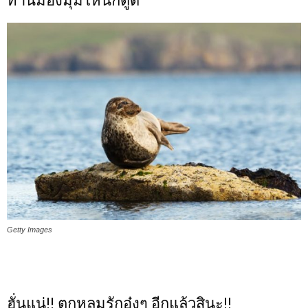
ท่านี้มองมุมไหนก็ดูดี
Getty Images
ฮั่นแน่!! ตกหลุมรักอุ๋งๆ อีกแล้วสินะ!!