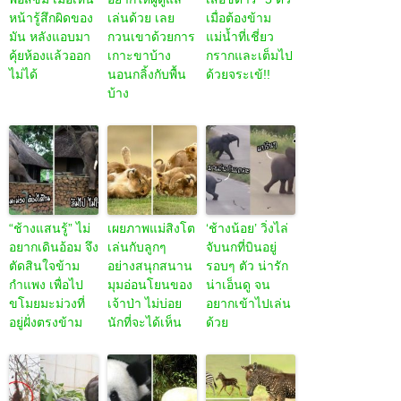
หน้ารู้สึกผิดของ
เล่นด้วย เลย
เมื่อต้องข้าม
มัน หลังแอบมา
กวนเขาด้วยการ
แม่น้ำที่เชี่ยว
คุ้ยห้องแล้วออก
เกาะขาบ้าง
กรากและเต็มไป
ไม่ได้
นอนกลิ้งกับพื้น
ด้วยจระเข้!!
บ้าง
“ช้างแสนรู้” ไม่
เผยภาพแม่สิงโต
‘ช้างน้อย’ วิ่งไล่
อยากเดินอ้อม จึง
เล่นกับลูกๆ
จับนกที่บินอยู่
ตัดสินใจข้าม
อย่างสนุกสนาน
รอบๆ ตัว น่ารัก
กำแพง เพื่อไป
มุมอ่อนโยนของ
น่าเอ็นดู จน
ขโมยมะม่วงที่
เจ้าป่า ไม่บ่อย
อยากเข้าไปเล่น
อยู่ฝั่งตรงข้าม
นักที่จะได้เห็น
ด้วย