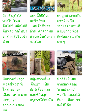
ลิงอุรังอุตังไร้
แบบนี้ก็มีด้วย…
พบลูกม้าลายเกิด
ทางไป โหน
นักวิทย์พบ
มาพร้อมกับ
ต้นไม้ที่เหลือไม่กี่
‘แพนด้าสีขาว
“ลายจุด” แทนที่
ต้นหลังเกิดไฟป่า
ล้วน’ คาดว่ามัน
ลายขวาง ทั้งดู
อาสาฯ จึงรีบเข้า
น่าจะเป็นตัวแรก
พิเศษและน่ารัก
ช่วย
ของโลก
มากๆ
นักท่องเที่ยวถูก
หญิงสาวเลี้ยง
นักวิจัยยืนยัน
‘แรดขี้หวง’ วิ่ง
‘ตั๊กแตน’ เป็น
จากผลทดลอง
ไล่ล่าอย่างดุ
สัตว์เลี้ยง และ
‘ลายม้าลาย’
เดือน เพราะพวก
มอบชีวิตสุด
ช่วยไล่แมลงได้
เขาบุกรุก
หรูหราให้กับมัน
ดีมากแม้แต่ ‘วัว’
อาณาเขตของ
ยังใช้ได้!!
มัน