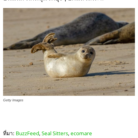
Getty Images
ที่มา:
BuzzFeed
,
Seal Sitters
,
ecomare