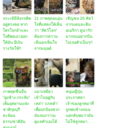
จระเข้มีล้อรถติด
21 ภาพสุดอบอุ่น
เชิญชม 20 สัตว์
อยู่ตรงคอ หาก
ใจที่แสดงให้เห็น
จากแดนละติน
ใครใจกล้าและ
ว่า “สัตว์โลก”
อเมริกา ดูน่ารัก
ใจดีพอเอาออก
ต้องการความ
มากจนอยากบิน
ให้มัน มีเงิน
เห็นอกเห็นใจ
ไปเจอตัวเป็นๆ!!
รางวัลให้!!
จากมนุษย์
ภาพสุดชื่นมื่น
แมวเหมียว
หนุ่มญี่ปุ่น
“ฝูงช้าง-กระทิง”
เข้าไปอยู่กับ
ประกาศหา
เต็มอุทยานแห่ง
เหล่า ‘แรดดำ’
เจ้าของลูกหมาที่
ชาติกุยบุรี
เพื่อปกป้องพวก
ถูกพบข้างถนน
สะท้อน
มันจนกว่าจะ
แต่กลับพบว่ามัน
ธรรมชาติอัน
ดูแลตัวเองได้
ไม่ใช่ลูกหมา…
สมบูรณ์