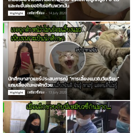
และคะยั้นคะยอให้เธอกินพวกมัน
เหมียวขี้ส่อง
-
14 July 2020
Highlight
นักศึกษาสาวแชร์ประสบการณ์ “การเลี้ยงแมวในวัยเรียน”
แถมเลี้ยงในหอพักด้วย
เหมียวขี้ส่อง
-
13 July 2020
Highlight