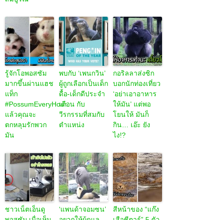
รู้จักโอพอสซัม
พบกับ ‘เพนกวิน’
กอริลลาส่งซิก
มากขึ้นผ่านแฮช
ผู้ถูกเลือกเป็นเด็ก
บอกนักท่องเที่ยว
แท็ก
ดื้อ-เด็กดีประจำ
‘อย่าเอาอาหาร
#PossumEveryHour
เดือน กับ
ให้มัน’ แต่พอ
แล้วคุณจะ
วีรกรรมที่สมกับ
โยนให้ มันก็
ตกหลุมรักพวก
ตำแหน่ง
กิน… เอ๊ะ ยัง
มัน
ไง!?
ชาวเน็ตเอ็นดู
‘แพนด้าจอมซน’
สีหน้าของ “แก๊ง
พอสซัม เมื่อเห็น
อยากให้ผู้ดูแล
เสือชีตาร์” 5 ตัว