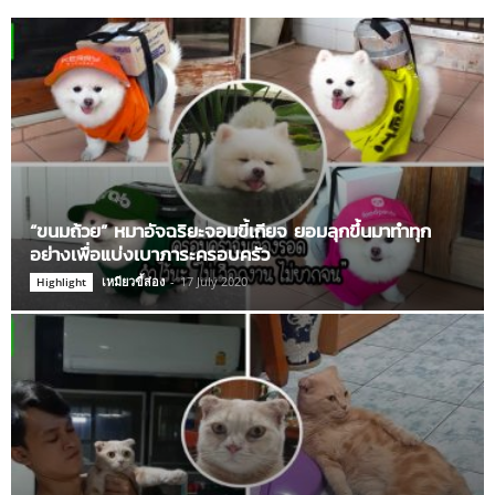
“ขนมถ้วย” หมาอัจฉริยะจอมขี้เกียจ ยอมลุกขึ้นมาทำทุก
อย่างเพื่อแบ่งเบาภาระครอบครัว
เหมียวขี้ส่อง
-
17 July 2020
Highlight