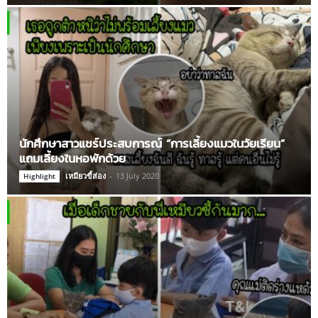
นักศึกษาสาวแชร์ประสบการณ์ “การเลี้ยงแมวในวัยเรียน”
แถมเลี้ยงในหอพักด้วย
เหมียวขี้ส่อง
-
13 July 2020
Highlight