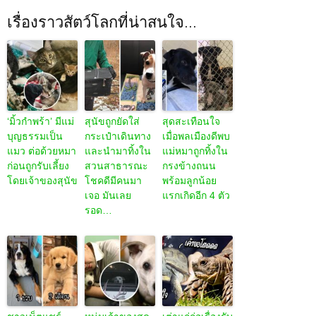
เรื่องราวสัตว์โลกที่น่าสนใจ...
‘มิ้วกำพร้า’ มีแม่
สุนัขถูกยัดใส่
สุดสะเทือนใจ
บุญธรรมเป็น
กระเป๋าเดินทาง
เมื่อพลเมืองดีพบ
แมว ต่อด้วยหมา
และนำมาทิ้งใน
แม่หมาถูกทิ้งใน
ก่อนถูกรับเลี้ยง
สวนสาธารณะ
กรงข้างถนน
โดยเจ้าของสุนัข
โชคดีมีคนมา
พร้อมลูกน้อย
เจอ มันเลย
แรกเกิดอีก 4 ตัว
รอด…