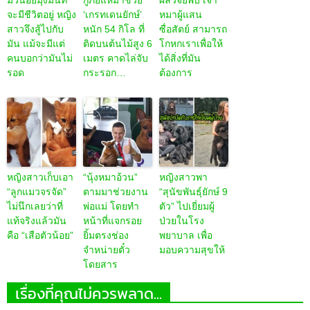
มิ้วน้อยมุ่งมั่นที่
กู้ภัยแห่มาช่วย
ผลวิจัยพบ เจ้า
จะมีชีวิตอยู่ หญิง
‘เกรทเดนยักษ์’
หมาผู้แสน
สาวจึงสู้ไปกับ
หนัก 54 กิโล ที่
ซื่อสัตย์ สามารถ
มัน แม้จะมีแต่
ติดบนต้นไม้สูง 6
โกหกเราเพื่อให้
คนบอกว่ามันไม่
เมตร คาดไล่จับ
ได้สิ่งที่มัน
รอด
กระรอก…
ต้องการ
หญิงสาวเก็บเอา
“นุ้งหมาอ้วน”
หญิงสาวพา
“ลูกแมวจรจัด”
ตามมาช่วยงาน
“สุนัขพันธุ์ยักษ์ 9
ไม่นึกเลยว่าที่
พ่อแม่ โดยทำ
ตัว” ไปเยี่ยมผู้
แท้จริงแล้วมัน
หน้าที่แจกรอย
ป่วยในโรง
คือ “เสือตัวน้อย”
ยิ้มตรงช่อง
พยาบาล เพื่อ
จำหน่ายตั๋ว
มอบความสุขให้
โดยสาร
เรื่องที่คุณไม่ควรพลาด...