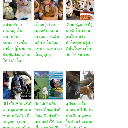
สุนัขบริการ
เด็กหญิงร้อง
‘Gen’ นุ้งคอร์กี้ผู้
คลอดลูกใน
เพลงขับกล่อม
น่ารักใช้ความ
สนามบิน
เจ้าหมา จนมัน
สดใสร่าเริง
ระหว่างรอขึ้น
หลับไปในอ้อม
ทำให้ทุกคนรู้สึก
เครื่อง ผู้โดยสาร
แขนของเธอ น่า
ดีขึ้นในช่วงโค
นับพันจึงมาล้อม
เอ็นดูสุดๆ
วิด-19 ระบาด
ให้กำลังใจ
‘ฮีโร่ในชีวิตจริง’
นักวิจัยยืนยัน
สุนัขถูกขโมย
สวมชุดแบทแมน
“การเลี้ยงสุนัข”
และหายไปนาน
ช่วยเหลือสัตว์ที่
ส่งผลดีอย่างยิ่ง
นับเดือน ถูกพบ
จะถูกการุณย
เพราะทำให้ “คน
ในบ้านร้าง และ
ฆาตและหาบ้าน
เลี้ยงอายุยืน”!!
ได้กลับสู่อ้อม