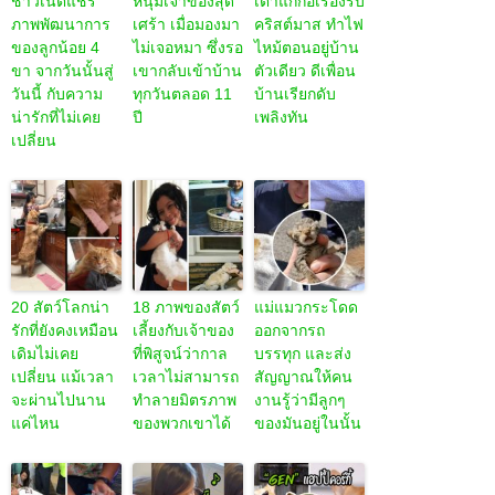
ชาวเน็ตแชร์
หนุ่มเจ้าของสุด
เต่าแก่ก่อเรื่องรับ
ภาพพัฒนาการ
เศร้า เมื่อมองมา
คริสต์มาส ทำไฟ
ของลูกน้อย 4
ไม่เจอหมา ซึ่งรอ
ไหม้ตอนอยู่บ้าน
ขา จากวันนั้นสู่
เขากลับเข้าบ้าน
ตัวเดียว ดีเพื่อน
วันนี้ กับความ
ทุกวันตลอด 11
บ้านเรียกดับ
น่ารักที่ไม่เคย
ปี
เพลิงทัน
เปลี่ยน
20 สัตว์โลกน่า
18 ภาพของสัตว์
แม่แมวกระโดด
รักที่ยังคงเหมือน
เลี้ยงกับเจ้าของ
ออกจากรถ
เดิมไม่เคย
ที่พิสูจน์ว่ากาล
บรรทุก และส่ง
เปลี่ยน แม้เวลา
เวลาไม่สามารถ
สัญญาณให้คน
จะผ่านไปนาน
ทำลายมิตรภาพ
งานรู้ว่ามีลูกๆ
แค่ไหน
ของพวกเขาได้
ของมันอยู่ในนั้น