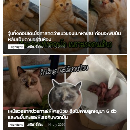
วุ่นทั้งคอนโดเมื่อทาสคิดว่าแมวของเขาหายไป ก่อนจะพบมัน
หลับเป็นตายอยู่ในห้อง
เหมียวขี้ส่อง
-
15 July 2020
Highlight
เหมียวอยากช่วยทาสให้หายป่วย จึงไปคาบลูกหนูมา 6 ตัว
และคะยั้นคะยอให้เธอกินพวกมัน
เหมียวขี้ส่อง
-
14 July 2020
Highlight