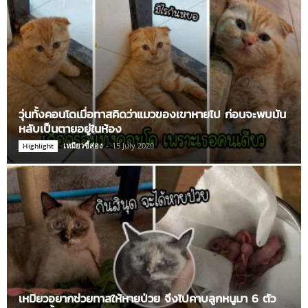
วุ่นทั้งคอนโดเมื่อทาสคิดว่าแมวของเขาหายไป ก่อนจะพบมัน
หลับเป็นตายอยู่ในห้อง
เหมียวขี้ส่อง
-
15 July 2020
Highlight
เหมียวอยากช่วยทาสให้หายป่วย จึงไปคาบลูกหนูมา 6 ตัว