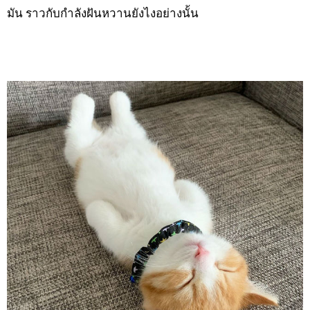
มัน ราวกับกำลังฝันหวานยังไงอย่างนั้น