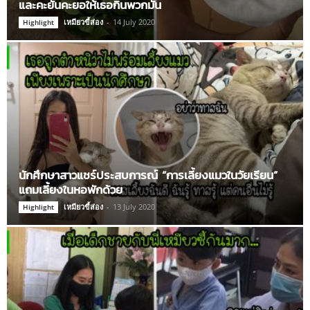
และคะยั้นคะยอให้เธอกินพวกมัน
เหมียวขี้ส่อง
-
14 July 2020
Highlight
นักศึกษาสาวแชร์ประสบการณ์ “การเลี้ยงแมวในวัยเรียน”
แถมเลี้ยงในหอพักด้วย
เหมียวขี้ส่อง
-
13 July 2020
Highlight