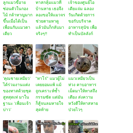
ลูกแมวขี้อาย
ทาสกลุ้มแมวที่
เจ้าของศูนย์ไอ
ซ่อนตัวในกอง
บ้านหาย เธอจึง
เดียแจ่ม ฉลอง
ไม้ กล้าหาญมาก
ลองขอให้แมวจร
วันเกิดด้วยการ
ขึ้นเมื่อได้เป็น
ช่วยตามหาดู
ขอรับบริจาค
เพื่อนกับแมวตา
แล้วมันก็กลับมา
อาหารสุนัข เพื่อ
เดียว
จริงๆ!!
ทำเป็นบัลลังก์
‘คุณชายเหมียว’
“ทาโร่” แมวผู้ไม่
แมวเหมียวเป็น
ได้ร่วมงานแต่ง
เคยยอมแพ้ แม้
ห่วง คาบอาหาร
ของทาสด้วยชุด
ถูกเคราะห์ซ้ำ
เม็ดมาให้ทาสถึง
สูทสุดเท่ มาใน
กรรมซัด แต่มัน
เตียง ส่งความ
ฐานะ ‘เพื่อนเจ้า
ก็สู้จนลมหายใจ
หวังดีให้ทาสหาย
บ่าว’
สุดท้าย
ป่วยไวๆ