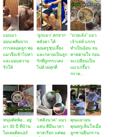
แม่แมว
‘ลูกแมว’ ตกจาก
“ปวยเล้ง” แมว
อ่อนเพลียจาก
หลังคา ได้
เจ้าเล่ห์ แรกๆ
การคลอดลูก พ่อ
คุณครูชุบเลี้ยง
ทำเป็นอ้อน จน
แมวจึงเข้าไปหา
และกลายเป็นลูก
ทาสตายใจ ก่อน
และมอบความ
รักที่ถูกกระเตง
จะเปลี่ยนเป็น
รักให้
ไปด้วยทุกที่
แมวเกรี้ยว
กราด…
หนุ่มตัดพ้อ…อยู่
“เพลิงนวล” แมว
คุณแม่วอน
มา 30 ปี ที่บ้าน
แสบ ตีมึนเวลา
คุณครูเห็นใจเมื่อ
ไม่เคยติดแอร์
ทาสเรียก แต่พอ
ลูกชายยืนกราน