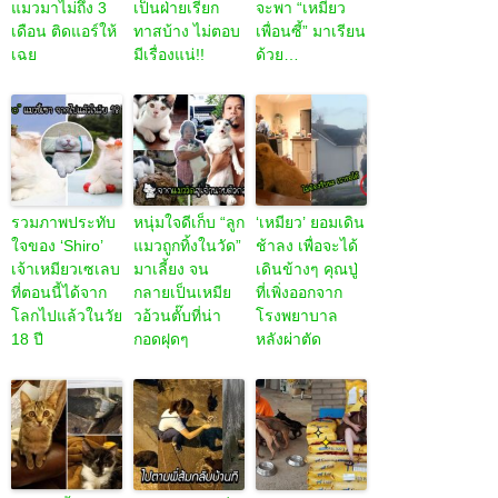
แมวมาไม่ถึง 3
เป็นฝ่ายเรียก
จะพา “เหมียว
เดือน ติดแอร์ให้
ทาสบ้าง ไม่ตอบ
เพื่อนซี้” มาเรียน
เฉย
มีเรื่องแน่!!
ด้วย…
รวมภาพประทับ
หนุ่มใจดีเก็บ “ลูก
‘เหมียว’ ยอมเดิน
ใจของ ‘Shiro’
แมวถูกทิ้งในวัด”
ช้าลง เพื่อจะได้
เจ้าเหมียวเซเลบ
มาเลี้ยง จน
เดินข้างๆ คุณปู่
ที่ตอนนี้ได้จาก
กลายเป็นเหมีย
ที่เพิ่งออกจาก
โลกไปแล้วในวัย
วอ้วนตั๊บที่น่า
โรงพยาบาล
18 ปี
กอดฝุดๆ
หลังผ่าตัด