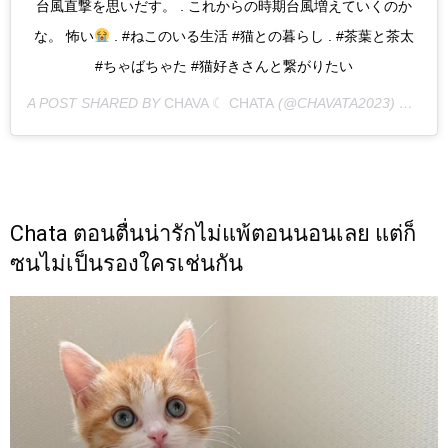
台風直撃を思いだす。 . これからの時期台風増えていくのか
な。 怖い
. #ねこのいる生活 #猫との暮らし . #茶葉と茶太
#ちゃばちゃた #猫好きさんと繋がりたい
A POST SHARED BY
CHAVA ☾ CHATA
(@CHAVATA2023) ON
JUN
Chata ตอนตื่นน่ารักไม่แพ้ตอนนอนเลย แต่ก็
ซนไม่เป็นรองใครเช่นกัน