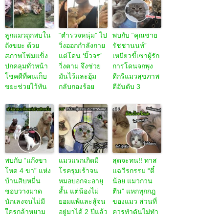
ลูกแมวถูกพบใน
“ตำรวจหนุ่ม” ไป
พบกับ “คุณชาย
ถังขยะ ด้วย
วิ่งออกกำลังกาย
รัชชานนท์”
สภาพโฟมแข็ง
แต่โดน ‘มิ้วจร’
เหมียวขี้เซาผู้รัก
ปกคลุมทั่วหน้า
วิ่งตาม จึงช่วย
การโดนจกพุง
โชคดีที่คนเก็บ
มันไว้และอุ้ม
ดีกรีแมวสุขภาพ
ขยะช่วยไว้ทัน
กลับกองร้อย
ดีอันดับ 3
พบกับ “แก๊งขา
แมวแรกเกิดมี
สุดจะทน!! ทาส
โหด 4 ขา” แห่ง
โรครุมเร้าจน
แฉวีรกรรม “ตี๋
บ้านสิบหมื่น
หมอบอกจะอายุ
น้อย แมวกวน
ชอบวางมาด
สั้น แต่น้องไม่
ตีน” แหกทุกกฎ
นักเลงจนไม่มี
ยอมแพ้และสู้จน
ของแมว ส่วนที่
ใครกล้าหยาม
อยู่มาได้ 2 ปีแล้ว
ควรทำดันไม่ทำ