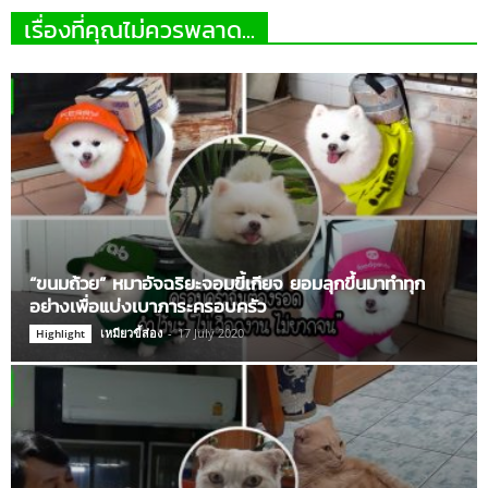
เรื่องที่คุณไม่ควรพลาด...
“ขนมถ้วย” หมาอัจฉริยะจอมขี้เกียจ ยอมลุกขึ้นมาทำทุก
อย่างเพื่อแบ่งเบาภาระครอบครัว
เหมียวขี้ส่อง
-
17 July 2020
Highlight