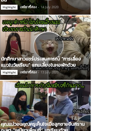
เหมียวขี้ส่อง
-
14 July 2020
Highlight
นักศึกษาสาวแชร์ประสบการณ์ “การเลี้ยง
แมวในวัยเรียน” แถมเลี้ยงในหอพักด้วย
เหมียวขี้ส่อง
-
13 July 2020
Highlight
คุณแม่วอนคุณครูเห็นใจเมื่อลูกชายยืนกราน
จะพา “เหมียวเพื่อนซี้” มาเรียนด้วย…