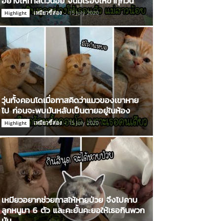
อย่างให้ทาสตัวน้อย จนมีเรื่องให้ขำทุกวัน
เหมียวขี้ส่อง
-
15 July 2020
Highlight
วุ่นทั้งคอนโดเมื่อทาสคิดว่าแมวของเขาหาย
ไป ก่อนจะพบมันหลับเป็นตายอยู่ในห้อง
เหมียวขี้ส่อง
-
15 July 2020
Highlight
เหมียวอยากช่วยทาสให้หายป่วย จึงไปคาบ
ลูกหนูมา 6 ตัว และคะยั้นคะยอให้เธอกินพวก
มัน