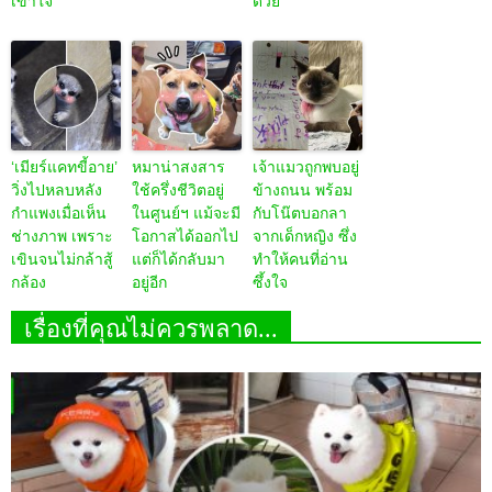
เข้าใจ
ด้วย
‘เมียร์แคทขี้อาย’
หมาน่าสงสาร
เจ้าแมวถูกพบอยู่
วิ่งไปหลบหลัง
ใช้ครึ่งชีวิตอยู่
ข้างถนน พร้อม
กำแพงเมื่อเห็น
ในศูนย์ฯ แม้จะมี
กับโน๊ตบอกลา
ช่างภาพ เพราะ
โอกาสได้ออกไป
จากเด็กหญิง ซึ่ง
เขินจนไม่กล้าสู้
แต่ก็ได้กลับมา
ทำให้คนที่อ่าน
กล้อง
อยู่อีก
ซึ้งใจ
เรื่องที่คุณไม่ควรพลาด...