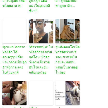
มาในตู้เย็น เพื่อ
ดูแลลูก นี่พ่อ
มา ลูกของมันก็
ขโมยอาหาร
แมวในอุดมคติ
พาลูกมาอีก…
ชัดๆ!!
‘ลูกแมว’ ตกจาก
“ตำรวจหนุ่ม” ไป
วุ่นทั้งคอนโดเมื่อ
หลังคา ได้
วิ่งออกกำลังกาย
ทาสคิดว่าแมว
คุณครูชุบเลี้ยง
แต่โดน ‘มิ้วจร’
ของเขาหายไป
และกลายเป็นลูก
วิ่งตาม จึงช่วย
ก่อนจะพบมัน
รักที่ถูกกระเตง
มันไว้และอุ้ม
หลับเป็นตายอยู่
ไปด้วยทุกที่
กลับกองร้อย
ในห้อง