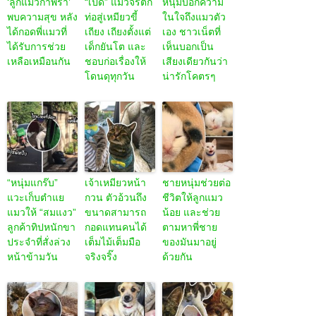
‘ลูกแมวกำพร้า’
“เป็ด” แมวจรตก
หนุ่มบอกความ
พบความสุข หลัง
ท่อสู่เหมียวขี้
ในใจถึงแมวตัว
ได้กอดพี่แมวที่
เถียง เถียงตั้งแต่
เอง ชาวเน็ตที่
ได้รับการช่วย
เด็กยันโต และ
เห็นบอกเป็น
เหลือเหมือนกัน
ชอบก่อเรื่องให้
เสียงเดียวกันว่า
โดนดุทุกวัน
น่ารักโคตรๆ
“หนุ่มแกร๊บ”
เจ้าเหมียวหน้า
ชายหนุ่มช่วยต่อ
แวะเก็บตำแย
กวน ตัวอ้วนถึง
ชีวิตให้ลูกแมว
แมวให้ “สมแงว”
ขนาดสามารถ
น้อย และช่วย
ลูกค้าทิปหนักขา
กอดแทนคนได้
ตามหาพี่ชาย
ประจำที่สั่งล่วง
เต็มไม้เต็มมือ
ของมันมาอยู่
หน้าข้ามวัน
จริงจริ๊ง
ด้วยกัน