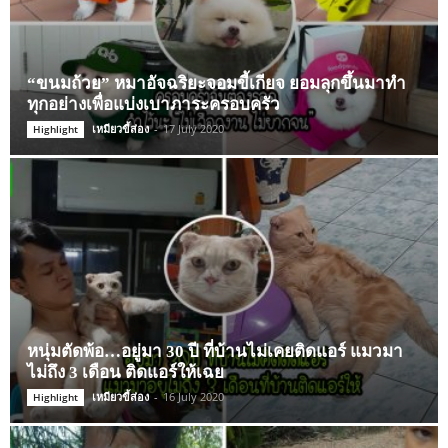
“ขนมถ้วย” หมาอัจฉริยะจอมขี้เกียจ ยอมลุกขึ้นมาทำ
ทุกอย่างเพื่อแบ่งเบาภาระครอบครัว
เหมียวขี้ส่อง
-
17 July 2020
Highlight
หนุ่มตัดพ้อ…อยู่มา 30 ปี ที่บ้านไม่เคยติดแอร์ แมวมา
ไม่ถึง 3 เดือน ติดแอร์ให้เฉย
เหมียวขี้ส่อง
-
16 July 2020
Highlight