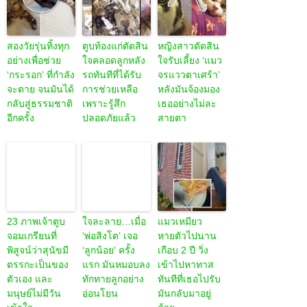
สองวัยรุ่นทิ้งทุก
ตูบท้องแก่ตัดสิน
หญิงสาวตัดสิน
อย่างเพื่อช่วย
ใจคลอดลูกหลัง
ใจรับเลี้ยง ‘แมว
‘กระรอก’ ที่กำลัง
รถทันทีที่ได้รับ
จรแววตาเศร้า’
จะตาย จนมันได้
การช่วยเหลือ
หลังมันจ้องมอง
กลับสู่ธรรมชาติ
เพราะรู้สึก
เธออย่างไม่ละ
อีกครั้ง
ปลอดภัยแล้ว
สายตา
23 ภาพเจ้าตูบ
ใจละลาย…เมื่อ
แมวเหมียว
จอมเกรียนที่
‘พ่อสิงโต’ เจอ
หายตัวไปนาน
พิสูจน์ว่าสุนัขมี
‘ลูกน้อย’ ครั้ง
เกือบ 2 ปี วิ่ง
ตรรกะเป็นของ
แรก มันหมอบลง
เข้าไปหาทาส
ตัวเอง และ
ทักทายลูกอย่าง
ทันทีที่เธอไปรับ
มนุษย์ไม่มีวัน
อ่อนโยน
มันกลับมาอยู่