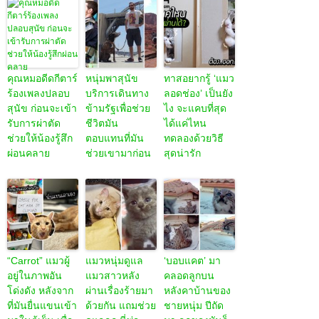
คุณหมอดีดกีตาร์
หนุ่มพาสุนัข
ทาสอยากรู้ ‘แมว
ร้องเพลงปลอบ
บริการเดินทาง
ลอดช่อง’ เป็นยัง
สุนัข ก่อนจะเข้า
ข้ามรัฐเพื่อช่วย
ไง จะแคบที่สุด
รับการผ่าตัด
ชีวิตมัน
ได้แค่ไหน
ช่วยให้น้องรู้สึก
ตอบแทนที่มัน
ทดลองด้วยวิธี
ผ่อนคลาย
ช่วยเขามาก่อน
สุดน่ารัก
“Carrot” แมวผู้
แมวหนุ่มดูแล
‘บอบแคต’ มา
อยู่ในภาพอัน
แมวสาวหลัง
คลอดลูกบน
โด่งดัง หลังจาก
ผ่านเรื่องร้ายมา
หลังคาบ้านของ
ที่มันยื่นแขนเข้า
ด้วยกัน แถมช่วย
ชายหนุ่ม ปีถัด