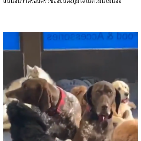
แน่นอนว่าครอบครัวของมันคงภูมิใจในตัวมันไม่น้อย