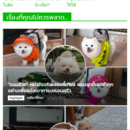
ในฝัน
ป้ะเนี่ย!?
ให้ได้
เรื่องที่คุณไม่ควรพลาด...
“ขนมถ้วย” หมาอัจฉริยะจอมขี้เกียจ ยอมลุกขึ้นมาทำทุก
อย่างเพื่อแบ่งเบาภาระครอบครัว
เหมียวขี้ส่อง
-
17 July 2020
Highlight