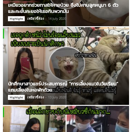
เหมียวอยากช่วยทาสให้หายป่วย จึงไปคาบลูกหนูมา 6 ตัว
และคะยั้นคะยอให้เธอกินพวกมัน
เหมียวขี้ส่อง
-
14 July 2020
Highlight
นักศึกษาสาวแชร์ประสบการณ์ “การเลี้ยงแมวในวัยเรียน”
แถมเลี้ยงในหอพักด้วย
เหมียวขี้ส่อง
-
13 July 2020
Highlight