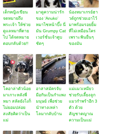
เด็กหญิงเขียน
มาดูความน่ารัก
น้องหมาเกรย์ฮา
จดหมายถึง
ของ ‘Anuko’
วด์ถูกช่วยเอาไว้
พระเจ้า ให้ช่วย
หมาไซหน้าบึ้ง นี่
มาพร้อมรอยยิ้ม
ดูแลหมาที่ตาย
มัน Grumpy Cat
ที่ไม่เหมือนใคร
ไป ได้จดหมาย
เวอร์ชั่นเจ้าตูบ
เพราะฟันยื่นๆ
ตอบกลับด้วย!!
ชัดๆ
ของมัน
โคอาล่าตัวน้อย
อาสาสมัครจับ
แม่แมวเหมียว
มาเกาะหลังพี่
มือกันเป็นกำแพง
ช่วยรับเลี้ยงลูก
หมา สลัดยังไงก็
มนุษย์ เพื่อช่วย
แมวกำพร้าอีก 3
ไม่ยอมปล่อย
นำทางเหล่า
ตัว ด้วย
สงสัยคิดว่าเป็น
โลมากลับบ้าน
สัญชาตญาณ
แม่
ความเป็นแม่