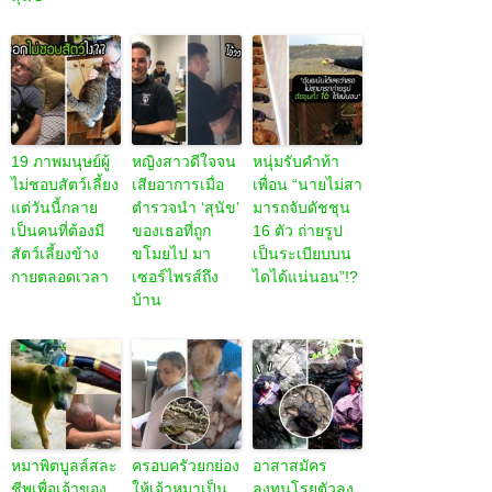
19 ภาพมนุษย์ผู้
หญิงสาวดีใจจน
หนุ่มรับคำท้า
ไม่ชอบสัตว์เลี้ยง
เสียอาการเมื่อ
เพื่อน “นายไม่สา
แต่วันนี้กลาย
ตำรวจนำ ‘สุนัข’
มารถจับดัชชุน
เป็นคนที่ต้องมี
ของเธอที่ถูก
16 ตัว ถ่ายรูป
สัตว์เลี้ยงข้าง
ขโมยไป มา
เป็นระเบียบบน
กายตลอดเวลา
เซอร์ไพรส์ถึง
ไดได้แน่นอน”!?
บ้าน
หมาพิตบูลล์สละ
ครอบครัวยกย่อง
อาสาสมัคร
ชีพเพื่อเจ้าของ
ให้เจ้าหมาเป็น
ลงทุนโรยตัวลง