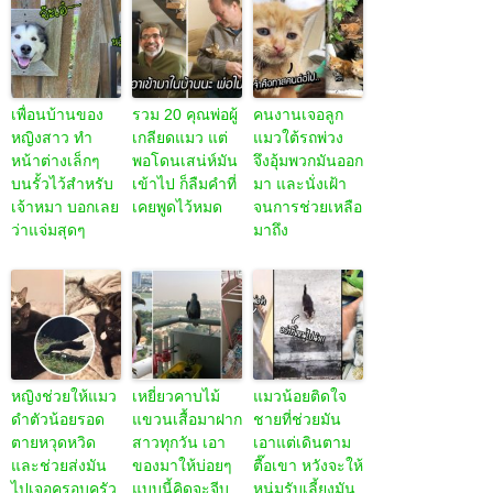
เพื่อนบ้านของ
รวม 20 คุณพ่อผู้
คนงานเจอลูก
หญิงสาว ทำ
เกลียดแมว แต่
แมวใต้รถพ่วง
หน้าต่างเล็กๆ
พอโดนเสน่ห์มัน
จึงอุ้มพวกมันออก
บนรั้วไว้สำหรับ
เข้าไป ก็ลืมคำที่
มา และนั่งเฝ้า
เจ้าหมา บอกเลย
เคยพูดไว้หมด
จนการช่วยเหลือ
ว่าแจ่มสุดๆ
มาถึง
หญิงช่วยให้แมว
เหยี่ยวคาบไม้
แมวน้อยติดใจ
ดำตัวน้อยรอด
แขวนเสื้อมาฝาก
ชายที่ช่วยมัน
ตายหวุดหวิด
สาวทุกวัน เอา
เอาแต่เดินตาม
และช่วยส่งมัน
ของมาให้บ่อยๆ
ตื๊อเขา หวังจะให้
ไปเจอครอบครัว
แบบนี้คิดจะจีบ
หนุ่มรับเลี้ยงมัน