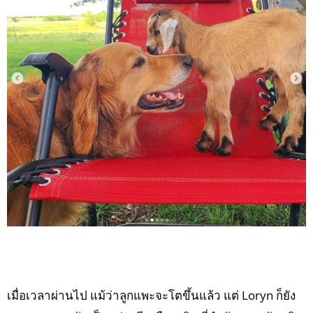
เมื่อเวลาผ่านไป แม้ว่าลูกแพะจะโตขึ้นแล้ว แต่ Loryn ก็ยัง