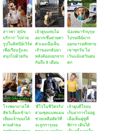
สาวพา ‘สุนัข
เจ้าตูบแทบไม่
น้องหมารักบุรุษ
บริการ’ ไปถ่าย
อยากเชื่อสายตา
ไปรษณีย์มาก
รูปในดิสนีย์เวิร์ด
ตัวเองเมื่อเห็น
ออกมารอทักทาย
เพื่อเรียนรู้และ
เจ้าของกลับมา
เขาทุกวัน ไม่
สนุกไปด้วยกัน
หลังต้องแยกจาก
เว้นแม้แต่วันฝน
กันถึง 8 เดือน
ตก
โรงพยาบาลให้
‘ฮีโร่ในชีวิตจริง’
เจ้าตูบดีใจจน
สัตว์เลี้ยงเข้ามา
สวมชุดแบทแมน
เก็บอาการไม่อยู่
เยี่ยมเจ้าของได้
ช่วยเหลือสัตว์ที่
เมื่อเห็นคู่หูที่
ตามคำขอ
จะถูกการุณย
พิการ เดินได้
สุดท้ายของชาย
ฆาตและหาบ้าน
เป็นครั้งแรกใน