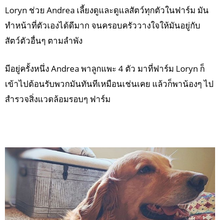
Loryn ช่วย Andrea เลี้ยงดูและดูแลสัตว์ทุกตัวในฟาร์ม มัน
ทำหน้าที่ตัวเองได้ดีมาก จนครอบครัววางใจให้มันอยู่กับ
สัตว์ตัวอื่นๆ ตามลำพัง
มีอยู่ครั้งหนึ่ง Andrea พาลูกแพะ 4 ตัว มาที่ฟาร์ม Loryn ก็
เข้าไปต้อนรับพวกมันทันทีเหมือนเช่นเคย แล้วก็พาน้องๆ ไป
สำรวจสิ่งแวดล้อมรอบๆ ฟาร์ม