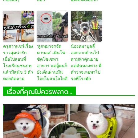
ครูสาวแชร์เรื่อง
‘ลูกหมาจรจัด
น้องหมาบูลลี่
ราวสุดน่ารัก
ตาบอด’ เดินโซ
ออกจากบ้านไป
เมื่อไปสอนที่
ซัดโซเซหา
ตามหาคุณยาย
โรงเรียนชนบท
อาหาร แต่ผู้คนก็
แต่ดันหลงทาง พี่
แล้วมีสุนัข 3 ตัว
ยังเดินผ่านมัน
ตำรวจเลยพาไป
คอยติดตาม
โดยไม่สนใจใยดี
รอที่โรงพัก
เรื่องที่คุณไม่ควรพลาด...