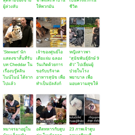
ผู้ล่วงลับ
ให้พวกมัน
ชีวิต
‘Stewart’ นัก
เจ้าของศูนย์ไอ
หญิงสาวพา
แสดงขาสั้นที่รับ
เดียแจ่ม ฉลอง
“สุนัขพันธุ์ยักษ์ 9
บท Cheddar ใน
วันเกิดด้วยการ
ตัว” ไปเยี่ยมผู้
เรื่องบรู๊คลิน
ขอรับบริจาค
ป่วยในโรง
ไนน์ไนน์ ได้จาก
อาหารสุนัข เพื่อ
พยาบาล เพื่อ
ไปแล้ว
ทำเป็นบัลลังก์
มอบความสุขให้
หมาจรมาอยู่ใน
อดีตทหารกับตูบ
23 ภาพเจ้าตูบ