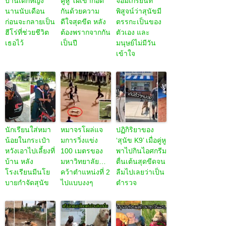
บ้านเด็กหญิง
คู่หู โผเข้ากอด
จอมเกรียนที่
นานนับเดือน
กันด้วยความ
พิสูจน์ว่าสุนัขมี
ก่อนจะกลายเป็น
ดีใจสุดขีด หลัง
ตรรกะเป็นของ
ฮีโร่ที่ช่วยชีวิต
ต้องพรากจากกัน
ตัวเอง และ
เธอไว้
เป็นปี
มนุษย์ไม่มีวัน
เข้าใจ
นักเรียนใส่หมา
หมาจรโผล่แจ
ปฏิกิริยาของ
น้อยในกระเป๋า
มการวิ่งแข่ง
‘สุนัข K9’ เมื่อคู่หู
หวังเอาไปเลี้ยงที่
100 เมตรของ
พาไปกินไอศกรีม
บ้าน หลัง
มหาวิทยาลัย…
ตื่นเต้นสุดขีดจน
โรงเรียนมีนโย
คว้าตำแหน่งที่ 2
ลืมไปเลยว่าเป็น
บายกำจัดสุนัข
ไปแบบงงๆ
ตำรวจ