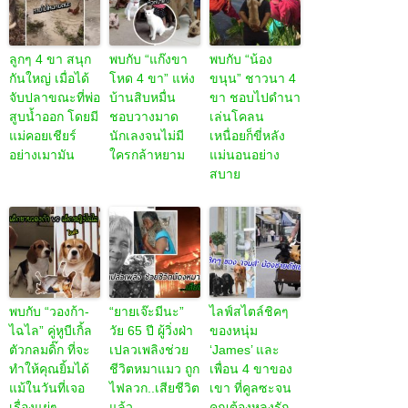
ลูกๆ 4 ขา สนุก
พบกับ “แก๊งขา
พบกับ “น้อง
กันใหญ่ เมื่อได้
โหด 4 ขา” แห่ง
ขนุน” ชาวนา 4
จับปลาขณะที่พ่อ
บ้านสิบหมื่น
ขา ชอบไปดำนา
สูบน้ำออก โดยมี
ชอบวางมาด
เล่นโคลน
แม่คอยเชียร์
นักเลงจนไม่มี
เหนื่อยก็ขี่หลัง
อย่างเมามัน
ใครกล้าหยาม
แม่นอนอย่าง
สบาย
พบกับ “วองก้า-
“ยายเจ๊ะมีนะ”
ไลฟ์สไตล์ชิคๆ
ไฉไล” คู่หูบีเกิ้ล
วัย 65 ปี ผู้วิ่งฝ่า
ของหนุ่ม
ตัวกลมดิ๊ก ที่จะ
เปลวเพลิงช่วย
‘James’ และ
ทำให้คุณยิ้มได้
ชีวิตหมาแมว ถูก
เพื่อน 4 ขาของ
แม้ในวันที่เจอ
ไฟลวก..เสียชีวิต
เขา ที่คูลซะจน
เรื่องแย่ๆ
แล้ว
คุณต้องหลงรัก