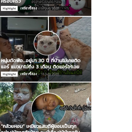
ครอบครัว
เหมียวขี้ส่อง
-
17 July 2020
Highlight
หนุ่มตัดพ้อ…อยู่มา 30 ปี ที่บ้านไม่เคยติด
แอร์ แมวมาไม่ถึง 3 เดือน ติดแอร์ให้เฉย
เหมียวขี้ส่อง
-
16 July 2020
Highlight
“กล้วยหอม” เหมียวแสนดีผู้ยอมเป็นทุก