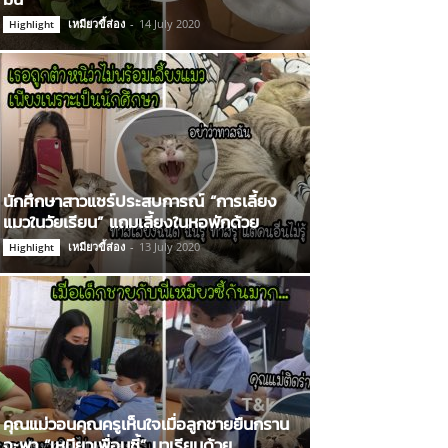
เหมียวขี้ส่อง
-
14 July 2020
Highlight
นักศึกษาสาวแชร์ประสบการณ์ “การเลี้ยง
แมวในวัยเรียน” แถมเลี้ยงในหอพักด้วย
เหมียวขี้ส่อง
-
13 July 2020
Highlight
คุณแม่วอนคุณครูเห็นใจเมื่อลูกชายยืนกราน
จะพา “เหมียวเพื่อนซี้” มาเรียนด้วย…