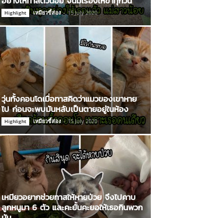
อย่างให้ทาสตัวน้อย จนมีเรื่องให้ขำทุกวัน
เหมียวขี้ส่อง
-
15 July 2020
Highlight
วุ่นทั้งคอนโดเมื่อทาสคิดว่าแมวของเขาหาย
ไป ก่อนจะพบมันหลับเป็นตายอยู่ในห้อง
เหมียวขี้ส่อง
-
15 July 2020
Highlight
เหมียวอยากช่วยทาสให้หายป่วย จึงไปคาบ
ลูกหนูมา 6 ตัว และคะยั้นคะยอให้เธอกินพวก
มัน