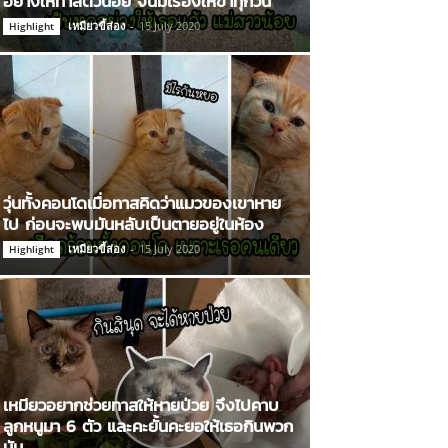
อย่างให้ทาสตัวน้อย จนมีเรื่องให้ขำทุกวัน
เหมียวขี้ส่อง
-
15 July 2020
Highlight
วุ่นทั้งคอนโดเมื่อทาสคิดว่าแมวของเขาหาย
ไป ก่อนจะพบมันหลับเป็นตายอยู่ในห้อง
เหมียวขี้ส่อง
-
15 July 2020
Highlight
เหมียวอยากช่วยทาสให้หายป่วย จึงไปคาบ
ลูกหนูมา 6 ตัว และคะยั้นคะยอให้เธอกินพวก
มัน