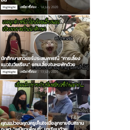
เหมียวขี้ส่อง
-
14 July 2020
Highlight
นักศึกษาสาวแชร์ประสบการณ์ “การเลี้ยง
แมวในวัยเรียน” แถมเลี้ยงในหอพักด้วย
เหมียวขี้ส่อง
-
13 July 2020
Highlight
คุณแม่วอนคุณครูเห็นใจเมื่อลูกชายยืนกราน
จะพา “เหมียวเพื่อนซี้” มาเรียนด้วย…