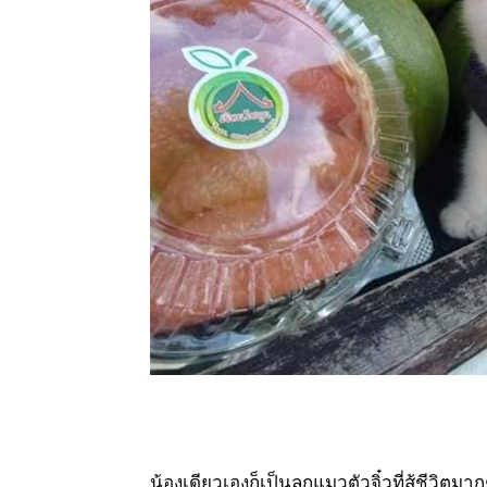
น้องเดียวเองก็เป็นลูกแมวตัวจิ๋วที่สู้ชีวิต