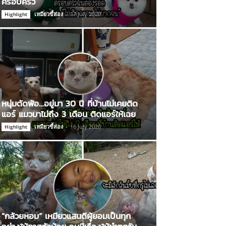
ครอบครัว
เหมียวขี้ส่อง
-
17 July 2020
Highlight
หนุ่มตัดพ้อ…อยู่มา 30 ปี ที่บ้านไม่เคยติด
แอร์ แมวมาไม่ถึง 3 เดือน ติดแอร์ให้เฉย
เหมียวขี้ส่อง
-
16 July 2020
Highlight
“กล้วยหอม” เหมียวแสนดีผู้ยอมเป็นทุก