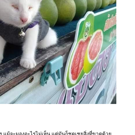
มากๆ แม้จะมองอะไรไม่เห็น แต่มันก็ชดเชยสิ่งที่ขาดด้วย