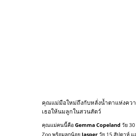
คุณแม่มือใหม่ถึงกับหลั่งน้ำตาแห่งความต
เธอให้นมลูกในสวนสัตว์
คุณแม่คนนี้คือ
Gemma Copeland
วัย 30
Zoo พร้อมลูกน้อย
Jasper
วัย 15 สัปดาห์ 