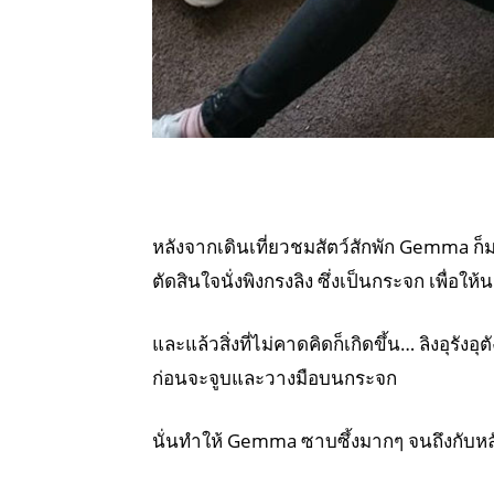
หลังจากเดินเที่ยวชมสัตว์สักพัก Gemma ก็มาหย
ตัดสินใจนั่งพิงกรงลิง ซึ่งเป็นกระจก เพื่อให้
และแล้วสิ่งที่ไม่คาดคิดก็เกิดขึ้น… ลิงอุรัง
ก่อนจะจูบและวางมือบนกระจก
นั่นทำให้ Gemma ซาบซึ้งมากๆ จนถึงกับหล