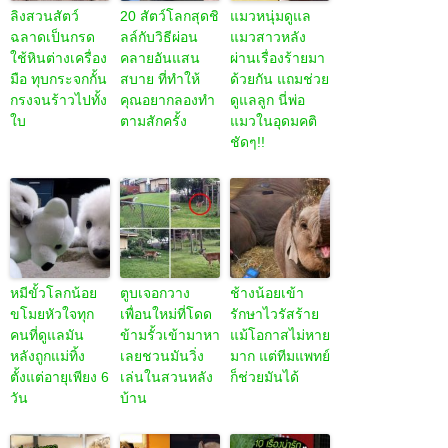
ลิงสวนสัตว์
20 สัตว์โลกสุดชิ
แมวหนุ่มดูแล
ฉลาดเป็นกรด
ลล์กับวิธีผ่อน
แมวสาวหลัง
ใช้หินต่างเครื่อง
คลายอันแสน
ผ่านเรื่องร้ายมา
มือ ทุบกระจกกั้น
สบาย ที่ทำให้
ด้วยกัน แถมช่วย
กรงจนร้าวไปทั้ง
คุณอยากลองทำ
ดูแลลูก นี่พ่อ
ใบ
ตามสักครั้ง
แมวในอุดมคติ
ชัดๆ!!
หมีขั้วโลกน้อย
ตูบเจอกวาง
ช้างน้อยเข้า
ขโมยหัวใจทุก
เพื่อนใหม่ที่โดด
รักษาไวรัสร้าย
คนที่ดูแลมัน
ข้ามรั้วเข้ามาหา
แม้โอกาสไม่หาย
หลังถูกแม่ทิ้ง
เลยชวนมันวิ่ง
มาก แต่ทีมแพทย์
ตั้งแต่อายุเพียง 6
เล่นในสวนหลัง
ก็ช่วยมันได้
วัน
บ้าน