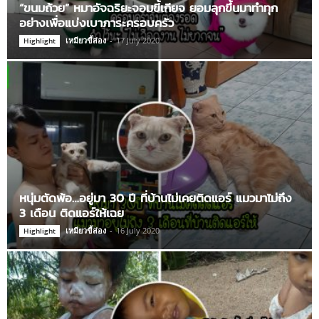
“ขนมถ้วย” หมาอัจฉริยะจอมขี้เกียจ ยอมลุกขึ้นมาทำทุก
อย่างเพื่อแบ่งเบาภาระครอบครัว
เหมียวขี้ส่อง
-
17 July 2020
Highlight
หนุ่มตัดพ้อ…อยู่มา 30 ปี ที่บ้านไม่เคยติดแอร์ แมวมาไม่ถึง
3 เดือน ติดแอร์ให้เฉย
เหมียวขี้ส่อง
-
16 July 2020
Highlight