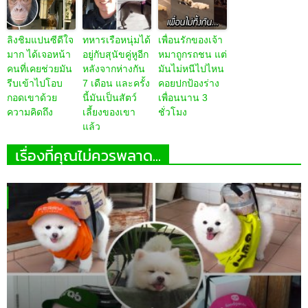
ลิงชิมแปนซีดีใจ
ทหารเรือหนุ่มได้
เพื่อนรักของเจ้า
มาก ได้เจอหน้า
อยู่กับสุนัขคู่หูอีก
หมาถูกรถชน แต่
คนที่เคยช่วยมัน
หลังจากห่างกัน
มันไม่หนีไปไหน
รีบเข้าไปโอบ
7 เดือน และครั้ง
คอยปกป้องร่าง
กอดเขาด้วย
นี้มันเป็นสัตว์
เพื่อนนาน 3
ความคิดถึง
เลี้ยงของเขา
ชั่วโมง
แล้ว
เรื่องที่คุณไม่ควรพลาด...