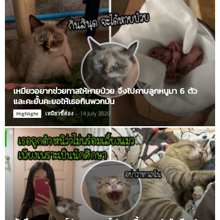
เหมียวอยากช่วยทาสให้หายป่วย จึงไปคาบลูกหนูมา 6 ตัว
และคะยั้นคะยอให้เธอกินพวกมัน
เหมียวขี้ส่อง
-
14 July 2020
Highlight