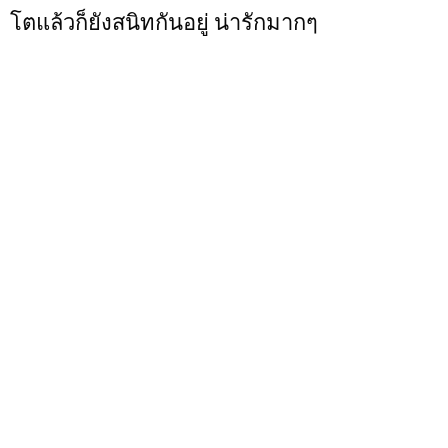
โตแล้วก็ยังสนิทกันอยู่ น่ารักมากๆ