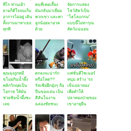
ทีไร ห่านเฝ้า
คนที่เคยเลี้ยง
จัดการแสดง
ยามก็ดีใจจนเก็บ
มันกลับมาเยี่ยม
โชว์สัตว์เป็น
อาการไม่อยู่ เดิน
พวกเขา และพา
“โฮโลแกรม”
ทิ้งงานมาหาเธอ
ลูกน้อยมาอวด
แบบนี้ไม่ทารุณ
ทุกที
ด้วย
สัตว์แน่นอน
คุณลุงถูกหมี
ตกลงจะน่ารัก
แฟชั่นดีไซเนอร์
ขโมยกินน้ำผึ้ง
หรือโหด??
หนุ่ม สร้าง ‘รถ
พลิกวิกฤตเป็น
รัสเซียฝึกอุ๋งๆ ถือ
เข็นปลาทอง’
โอกาส ให้มัน
ปืนของเล่น เป็น
เพื่อทำให้
ช่วยชิมน้ำผึ้งซะ
สีสันในงาน
ปลาทองป่วยของ
เลย
ฉลองชัยชนะ
เขาอายุยืน