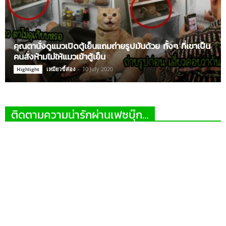
คุณตานั่งดูแมวเปิดตู้เย็นแถมถ่ายรูปมันด้วย ทั้งๆ ที่เขาเป็น
คนสั่งห้ามไม่ให้แมวเข้าตู้เย็น
เหมียวขี้ส่อง
-
10 July 2020
Highlight
ติดตามความน่ารักผ่านเฟซบุ๊ก…