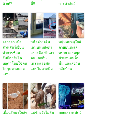
ด้วย!?
นี้!!
การค้าสัตว์
อย่างฮา เมื่อ
“เสือดำ” เดิน
หนุ่มพบหนูใกล้
สวนสัตว์ญี่ปุ่น
เล่นบนหลังคา
ตายบนทะเล
ทำการซ้อม
อย่างชิล ทำเอา
ทราย เลยหยุด
รับมือ “สิงโต
คนแตกตื่น
ช่วยจนมันฟื้น
หลุด” โดยใช้คน
เพราะเจอมัน
ขึ้น และส่งมัน
ใส่ชุดมาสคอต
แบบไม่คาดคิด
กลับบ้าน
แทน
เพื่อนรักมาใกล้ๆ
แม่ช้างยังไม่ลืม
คณะละครสัตว์