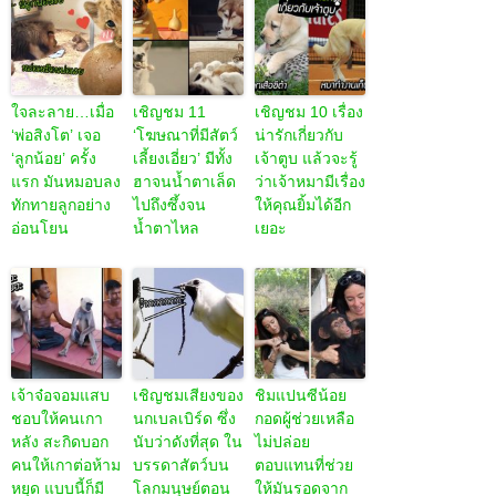
ใจละลาย…เมื่อ
เชิญชม 11
เชิญชม 10 เรื่อง
‘พ่อสิงโต’ เจอ
‘โฆษณาที่มีสัตว์
น่ารักเกี่ยวกับ
‘ลูกน้อย’ ครั้ง
เลี้ยงเอี่ยว’ มีทั้ง
เจ้าตูบ แล้วจะรู้
แรก มันหมอบลง
ฮาจนน้ำตาเล็ด
ว่าเจ้าหมามีเรื่อง
ทักทายลูกอย่าง
ไปถึงซึ้งจน
ให้คุณยิ้มได้อีก
อ่อนโยน
น้ำตาไหล
เยอะ
เจ้าจ๋อจอมแสบ
เชิญชมเสียงของ
ชิมแปนซีน้อย
ชอบให้คนเกา
นกเบลเบิร์ด ซึ่ง
กอดผู้ช่วยเหลือ
หลัง สะกิดบอก
นับว่าดังที่สุด ใน
ไม่ปล่อย
คนให้เกาต่อห้าม
บรรดาสัตว์บน
ตอบแทนที่ช่วย
หยุด แบบนี้ก็มี
โลกมนุษย์ตอน
ให้มันรอดจาก