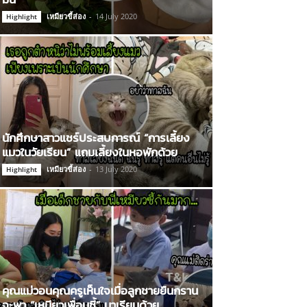
เหมียวขี้ส่อง
-
14 July 2020
Highlight
นักศึกษาสาวแชร์ประสบการณ์ “การเลี้ยง
แมวในวัยเรียน” แถมเลี้ยงในหอพักด้วย
เหมียวขี้ส่อง
-
13 July 2020
Highlight
คุณแม่วอนคุณครูเห็นใจเมื่อลูกชายยืนกราน
จะพา “เหมียวเพื่อนซี้” มาเรียนด้วย…