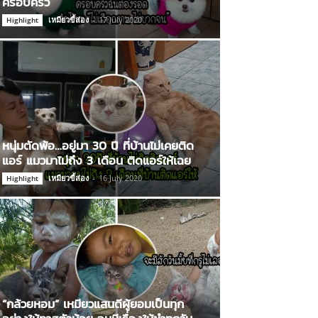
ครอบครัว
เหมียวขี้ส่อง
-
17 July 2020
Highlight
หนุ่มตัดพ้อ…อยู่มา 30 ปี ที่บ้านไม่เคยติด
แอร์ แมวมาไม่ถึง 3 เดือน ติดแอร์ให้เฉย
เหมียวขี้ส่อง
-
16 July 2020
Highlight
“กล้วยหอม” เหมียวแสนดีผู้ยอมเป็นทุก