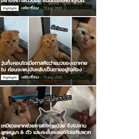
อย่างให้ทาสตัวน้อย จนมีเรื่องให้ขำทุกวัน
เหมียวขี้ส่อง
-
15 July 2020
Highlight
วุ่นทั้งคอนโดเมื่อทาสคิดว่าแมวของเขาหาย
ไป ก่อนจะพบมันหลับเป็นตายอยู่ในห้อง
เหมียวขี้ส่อง
-
15 July 2020
Highlight
เหมียวอยากช่วยทาสให้หายป่วย จึงไปคาบ
ลูกหนูมา 6 ตัว และคะยั้นคะยอให้เธอกินพวก
มัน