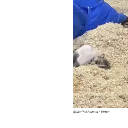
@MerPolMounted / Twitter