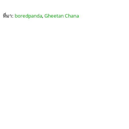
ที่มา:
boredpanda
,
Gheetan Chana