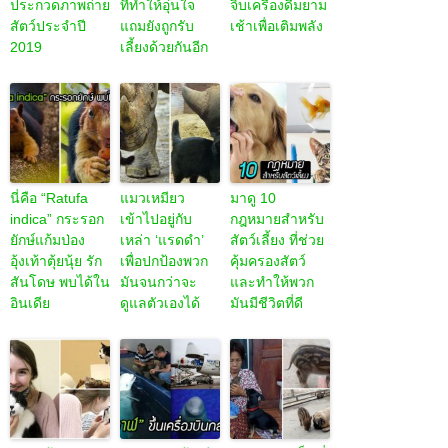
ประกวดภาพถ่าย
ที่ทำให้อุ่นใจ
จิบเครื่องดื่มยาม
สัตว์ประจำปี
แถมยังถูกรับ
เช้าเพื่อเติมพลัง
2019
เลี้ยงด้วยกันอีก
นี่คือ “Ratufa
แมวเหมียว
มาดู 10
indica” กระรอก
เข้าไปอยู่กับ
กฎหมายสำหรับ
ยักษ์แก้มป่อง
เหล่า ‘แรดดำ’
สัตว์เลี้ยง ที่ช่วย
อุ้งเท้าตุ้ยนุ้ย รัก
เพื่อปกป้องพวก
คุ้มครองสัตว์
สันโดษ พบได้ใน
มันจนกว่าจะ
และทำให้พวก
อินเดีย
ดูแลตัวเองได้
มันมีชีวิตที่ดี