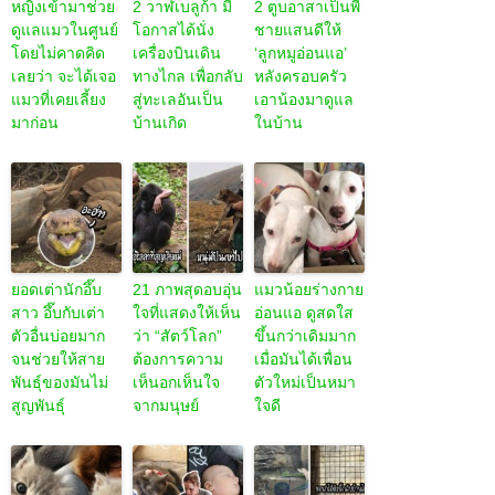
หญิงเข้ามาช่วย
2 วาฬเบลูก้า มี
2 ตูบอาสาเป็นพี่
ดูแลแมวในศูนย์
โอกาสได้นั่ง
ชายแสนดีให้
โดยไม่คาดคิด
เครื่องบินเดิน
‘ลูกหมูอ่อนแอ’
เลยว่า จะได้เจอ
ทางไกล เพื่อกลับ
หลังครอบครัว
แมวที่เคยเลี้ยง
สู่ทะเลอันเป็น
เอาน้องมาดูแล
มาก่อน
บ้านเกิด
ในบ้าน
ยอดเต่านักอึ๊บ
21 ภาพสุดอบอุ่น
แมวน้อยร่างกาย
สาว อึ๊บกับเต่า
ใจที่แสดงให้เห็น
อ่อนแอ ดูสดใส
ตัวอื่นบ่อยมาก
ว่า “สัตว์โลก”
ขึ้นกว่าเดิมมาก
จนช่วยให้สาย
ต้องการความ
เมื่อมันได้เพื่อน
พันธุ์ของมันไม่
เห็นอกเห็นใจ
ตัวใหม่เป็นหมา
สูญพันธุ์
จากมนุษย์
ใจดี