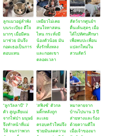
ลูกแมวอยู่ลำพัง
เหมียวไม่เคย
สัตว์จากศูนย์ฯ
บนระเบียง ดีใจ
สนใจทาสคน
ตื่นเต้นสุดๆ เมื่อ
มากๆ เมื่อมีคน
ไหน กระทั่งมี
ได้ไปทัศนศึกษา
มาช่วย มันจึง
น้องตัวน้อย มัน
เพื่อพบปะเพื่อน
กอดเธอเป็นการ
ทั้งรักทั้งหลง
แปลกใหม่ใน
ตอบแทน
และกอดเขา
สวนสัตว์
ตลอดเวลา
“ลูกวัลลาบี” 7
‘สฟิงซ์’ ตัวกล
หมาหายจาก
ตัว สูญเสียแม่
มดิ๊กหลังถูก
บ้านไปนาน 3 ปี
จากไฟป่า มนุษย์
ละเลย
ส่ายหางและร้อง
จึงทำหน้าที่แม่
ครอบครัวใหม่จึง
ด้วยความดีใจ
ให้ จนกว่าพวก
ช่วยมันลดความ
เมื่อเจ้าของมา