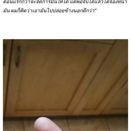
ตอนแรกก็ว่าจะจัดการมันให้ได้ แต่พอจับได้แล้วได้จ้องหน้า
มัน ผมก็คิดว่าเอามันไปปล่อยข้างนอกดีกว่า”