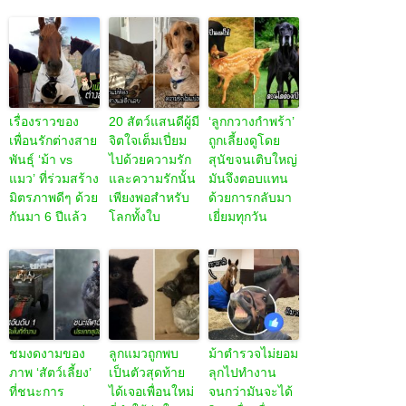
เรื่องราวของ
20 สัตว์แสนดีผู้มี
‘ลูกกวางกำพร้า’
เพื่อนรักต่างสาย
จิตใจเต็มเปี่ยม
ถูกเลี้ยงดูโดย
พันธุ์ ‘ม้า vs
ไปด้วยความรัก
สุนัขจนเติบใหญ่
แมว’ ที่ร่วมสร้าง
และความรักนั้น
มันจึงตอบแทน
มิตรภาพดีๆ ด้วย
เพียงพอสำหรับ
ด้วยการกลับมา
กันมา 6 ปีแล้ว
โลกทั้งใบ
เยี่ยมทุกวัน
ชมงดงามของ
ลูกแมวถูกพบ
ม้าตำรวจไม่ยอม
ภาพ ‘สัตว์เลี้ยง’
เป็นตัวสุดท้าย
ลุกไปทำงาน
ที่ชนะการ
ได้เจอเพื่อนใหม่
จนกว่ามันจะได้