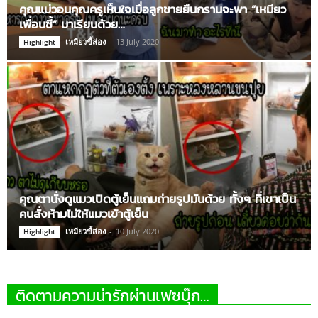
คุณแม่วอนคุณครูเห็นใจเมื่อลูกชายยืนกรานจะพา “เหมียว
เพื่อนซี้” มาเรียนด้วย…
เหมียวขี้ส่อง
-
13 July 2020
Highlight
คุณตานั่งดูแมวเปิดตู้เย็นแถมถ่ายรูปมันด้วย ทั้งๆ ที่เขาเป็น
คนสั่งห้ามไม่ให้แมวเข้าตู้เย็น
เหมียวขี้ส่อง
-
10 July 2020
Highlight
ติดตามความน่ารักผ่านเฟซบุ๊ก…