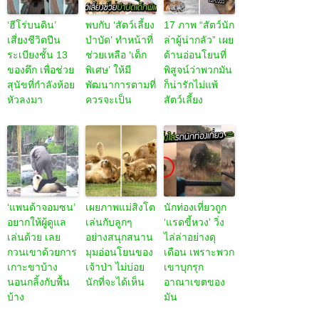
‘ฮีโร่บนดิน’
พบกับ ‘สัตว์เลี้ยง
17 ภาพ “สัตว์นัก
เสี่ยงชีวิตปีน
บำบัด’ ทำหน้าที่
ล่าผู้น่ากลัว” เผย
ระเบียงชั้น 13
ช่วยเหลือ ‘เด็ก
ด้านอ่อนโยนที่
ของตึก เพื่อช่วย
พิเศษ’ ให้มี
พิสูจน์ว่าพวกมัน
สุนัขที่กำลังห้อย
พัฒนาการตามที่
ก็น่ารักไม่แพ้
หัวลงมา
ควรจะเป็น
สัตว์เลี้ยง
‘แพนด้าจอมซน’
เผยภาพแม่สิงโต
นักท่องเที่ยวถูก
อยากให้ผู้ดูแล
เล่นกับลูกๆ
‘แรดขี้หวง’ วิ่ง
เล่นด้วย เลย
อย่างสนุกสนาน
ไล่ล่าอย่างดุ
กวนเขาด้วยการ
มุมอ่อนโยนของ
เดือน เพราะพวก
เกาะขาบ้าง
เจ้าป่า ไม่บ่อย
เขาบุกรุก
นอนกลิ้งกับพื้น
นักที่จะได้เห็น
อาณาเขตของ
บ้าง
มัน