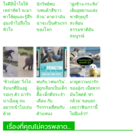
ใจดีมีน้ำใจให้
นักวิทย์พบ
“ฝูงช้าง-กระทิง”
เหล่าสัตว์ จะมา
‘แพนด้าสีขาว
เต็มอุทยานแห่ง
พาให้คุณจะรู้สึก
ล้วน’ คาดว่ามัน
ชาติกุยบุรี
อุ่นเข้าไปถึงใน
น่าจะเป็นตัวแรก
สะท้อน
หัวใจ
ของโลก
ธรรมชาติอัน
สมบูรณ์
‘ช้างน้อย’ วิ่งไล่
พบกับ ‘เพนกวิน’
มาดูความน่ารัก
จับนกที่บินอยู่
ผู้ถูกเลือกเป็นเด็ก
ของอุ๋งๆ เมื่อพวก
รอบๆ ตัว น่ารัก
ดื้อ-เด็กดีประจำ
มันโพสต์ ‘ท่า
น่าเอ็นดู จน
เดือน กับ
กล้วย’ ขอบอก
อยากเข้าไปเล่น
วีรกรรมที่สมกับ
เลยว่าฟินกว่านี้
ด้วย
ตำแหน่ง
ไม่มีแล้ว!!
เรื่องที่คุณไม่ควรพลาด...