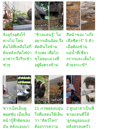
ลิงอุรังอุตังไร้
“ช้างแสนรู้” ไม่
สีหน้าของ “แก๊ง
ทางไป โหน
อยากเดินอ้อม จึง
เสือชีตาร์” 5 ตัว
ต้นไม้ที่เหลือไม่กี่
ตัดสินใจข้าม
เมื่อต้องข้าม
ต้นหลังเกิดไฟป่า
กำแพง เพื่อไป
แม่น้ำที่เชี่ยว
อาสาฯ จึงรีบเข้า
ขโมยมะม่วงที่
กรากและเต็มไป
ช่วย
อยู่ฝั่งตรงข้าม
ด้วยจระเข้!!
ชาวเน็ตเอ็นดู
21 ภาพสุดอบอุ่น
2 ตูบอาสาเป็นพี่
พอสซัม เมื่อเห็น
ใจที่แสดงให้เห็น
ชายแสนดีให้
หน้ารู้สึกผิดของ
ว่า “สัตว์โลก”
‘ลูกหมูอ่อนแอ’
มัน หลังแอบมา
ต้องการความ
หลังครอบครัว