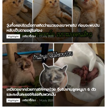
วุ่นทั้งคอนโดเมื่อทาสคิดว่าแมวของเขาหายไป ก่อนจะพบมัน
หลับเป็นตายอยู่ในห้อง
เหมียวขี้ส่อง
-
15 July 2020
Highlight
เหมียวอยากช่วยทาสให้หายป่วย จึงไปคาบลูกหนูมา 6 ตัว
และคะยั้นคะยอให้เธอกินพวกมัน
เหมียวขี้ส่อง
-
14 July 2020
Highlight