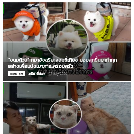
“ขนมถ้วย” หมาอัจฉริยะจอมขี้เกียจ ยอมลุกขึ้นมาทำทุก
อย่างเพื่อแบ่งเบาภาระครอบครัว
เหมียวขี้ส่อง
-
17 July 2020
Highlight