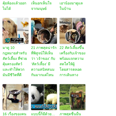
คุ้ยห้องแล้วออก
เห็นอกเห็นใจ
เอาน้องมาดูแล
ไม่ได้
จากมนุษย์
ในบ้าน
มาดู 10
21 ภาพสุดน่ารัก
22 สัตว์เลี้ยงขึ้น
กฎหมายสำหรับ
ที่พิสูจน์ให้เห็น
เครื่องกับเจ้าของ
สัตว์เลี้ยง ที่ช่วย
ว่า ‘เจ้าของ’ กับ
พร้อมแจกความ
คุ้มครองสัตว์
‘สัตว์เลี้ยง’ มี
สดใสให้ผู้
และทำให้พวก
ความสนิทสนม
โดยสารตลอด
มันมีชีวิตที่ดี
กันมากแค่ไหน
การเดินทาง
16 เรื่องของคน
แบบนี้ก็มีด้วย…
ภาพสุดชื่นมื่น