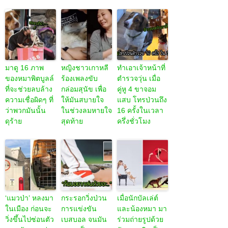
มาดู 16 ภาพ
หญิงชาวเกาหลี
ทำเอาเจ้าหน้าที่
ของหมาพิตบูลล์
ร้องเพลงขับ
ตำรวจวุ่น เมื่อ
ที่จะช่วยลบล้าง
กล่อมสุนัข เพื่อ
คู่หู 4 ขาจอม
ความเชื่อผิดๆ ที่
ให้มันสบายใจ
แสบ โทรป่วนถึง
ว่าพวกมันนั้น
ในช่วงลมหายใจ
16 ครั้งในเวลา
ดุร้าย
สุดท้าย
ครึ่งชั่วโมง
‘แมวป่า’ หลงมา
กระรอกวิ่งป่วน
เมื่อนักบัลเล่ต์
ในเมือง ก่อนจะ
การแข่งขัน
และน้องหมา มา
วิ่งขึ้นไปซ่อนตัว
เบสบอล จนมัน
ร่วมถ่ายรูปด้วย