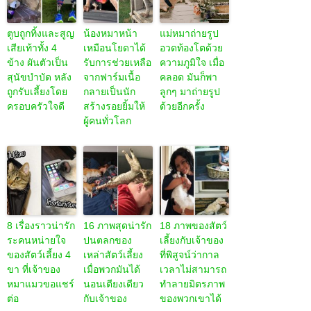
ตูบถูกทิ้งและสูญ
น้องหมาหน้า
แม่หมาถ่ายรูป
เสียเท้าทั้ง 4
เหมือนโยดาได้
อวดท้องโตด้วย
ข้าง ผันตัวเป็น
รับการช่วยเหลือ
ความภูมิใจ เมื่อ
สุนัขบำบัด หลัง
จากฟาร์มเนื้อ
คลอด มันก็พา
ถูกรับเลี้ยงโดย
กลายเป็นนัก
ลูกๆ มาถ่ายรูป
ครอบครัวใจดี
สร้างรอยยิ้มให้
ด้วยอีกครั้ง
ผู้คนทั่วโลก
8 เรื่องราวน่ารัก
16 ภาพสุดน่ารัก
18 ภาพของสัตว์
ระคนหน่ายใจ
ปนตลกของ
เลี้ยงกับเจ้าของ
ของสัตว์เลี้ยง 4
เหล่าสัตว์เลี้ยง
ที่พิสูจน์ว่ากาล
ขา ที่เจ้าของ
เมื่อพวกมันได้
เวลาไม่สามารถ
หมาแมวขอแชร์
นอนเตียงเดียว
ทำลายมิตรภาพ
ต่อ
กับเจ้าของ
ของพวกเขาได้