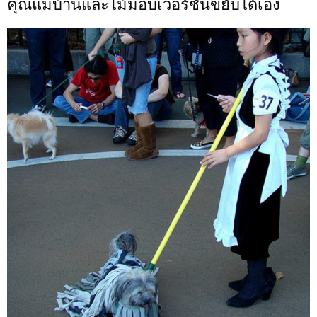
คุณแม่บ้านและไม้ม็อบเวอร์ชั่นขยับได้เอง