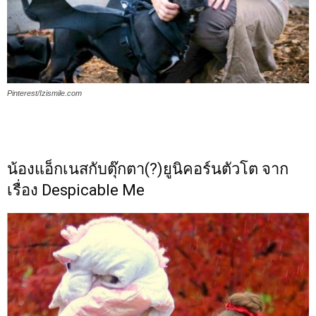
Pinterest/Izismile.com
น้องแอ็กเนสกับตุ๊กตา(?)ยูนิคอร์นตัวโต จาก
เรื่อง Despicable Me