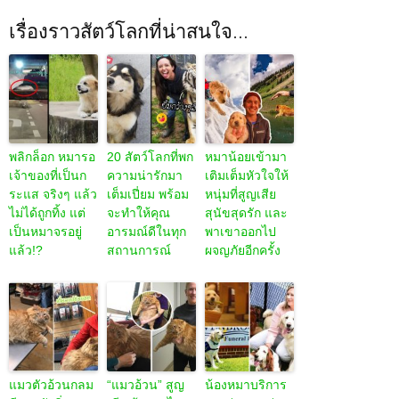
เรื่องราวสัตว์โลกที่น่าสนใจ...
พลิกล็อก หมารอ
20 สัตว์โลกที่พก
หมาน้อยเข้ามา
เจ้าของที่เป็นก
ความน่ารักมา
เติมเต็มหัวใจให้
ระแส จริงๆ แล้ว
เต็มเปี่ยม พร้อม
หนุ่มที่สูญเสีย
ไม่ได้ถูกทิ้ง แต่
จะทำให้คุณ
สุนัขสุดรัก และ
เป็นหมาจรอยู่
อารมณ์ดีในทุก
พาเขาออกไป
แล้ว!?
สถานการณ์
ผจญภัยอีกครั้ง
แมวตัวอ้วนกลม
“แมวอ้วน” สูญ
น้องหมาบริการ