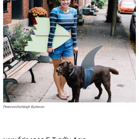
Pinterest/Ashleigh Burleson