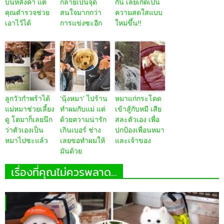
บนหลังคา แต่
กลายเป็นจุด
กัน เลยเกิดเป็น
คุณตำรวจช่วย
สนใจมากกว่า
ความสดใสแบบ
เอาไว้ได้
การแข่งซะอีก
ใหม่ขึ้น!!
ลูกวัวกำพร้าได้
‘นุ้งหมา’ ไปร้าน
หมาแก่กระโดด
แม่หมาช่วยเลี้ยง
ทำผมกับแม่ แต่
เข้าสู้กับหมี เสีย
ดู โตมาก็เลยนึก
ด้วยความน่ารัก
สละตัวเอง เพื่อ
ว่าตัวเองเป็น
เกินเบอร์ ช่าง
ปกป้องเพื่อนหมา
หมาไปซะแล้ว
เลยขอทำผมให้
และเจ้าของ
มันด้วย
เรื่องที่คุณไม่ควรพลาด...