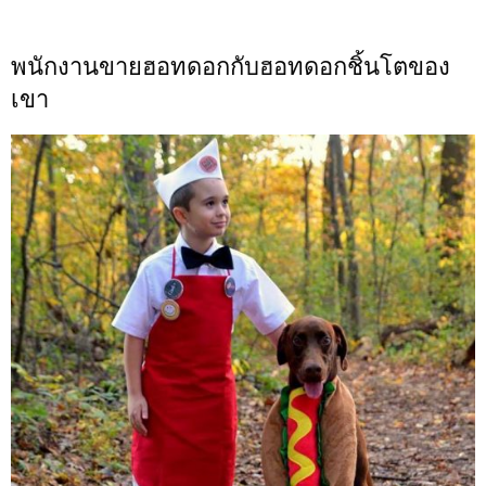
พนักงานขายฮอทดอกกับฮอทดอกชิ้นโตของ
เขา