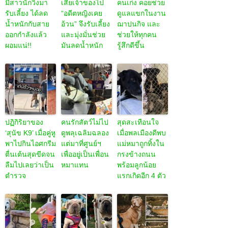
มีสาวนักวิ่งมา
เสียเจ้าของไป
คนเก่ง คอยช่วย
รับเลี้ยง ได้ลด
“อดีตหญิงเคย
ดูแลแขกในงาน
น้ำหนักกับสาย
อ้วน” จึงรับเลี้ยง
ฌาปนกิจ และ
ออกกำลังแล้ว
และมุ่งมั่นช่วย
ช่วยให้ทุกคน
ผอมแน่!!
มันลดน้ำหนัก
รู้สึกดีขึ้น
ปฏิกิริยาของ
คนรักสัตว์ไม่ไป
สุดสะเทือนใจ
‘สุนัข K9’ เมื่อคู่หู
ดูพลุเฉลิมฉลอง
เมื่อพลเมืองดีพบ
พาไปกินไอศกรีม
แต่มาที่ศูนย์ฯ
แม่หมาถูกทิ้งใน
ตื่นเต้นสุดขีดจน
เพื่ออยู่เป็นเพื่อน
กรงข้างถนน
ลืมไปเลยว่าเป็น
หมาแทน
พร้อมลูกน้อย
ตำรวจ
แรกเกิดอีก 4 ตัว