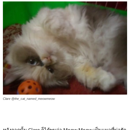
Clare @the_cat_named_meowmeow
หลังจากนั้น Clare ก็ได้พบว่า Meow Meow เป็นแมวที่น่ารัก