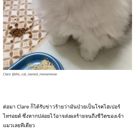
Clare @the_cat_named_meowmeow
ต่อมา Clare ก็ได้รับข่าวร้ายว่ามันป่วยเป็นโรคไฮเปอร์
ไทรอยด์ ซึ่งหากปล่อยไว้อาจส่งผลร้ายจนถึงชีวิตของเจ้า
แมวเลยทีเดียว