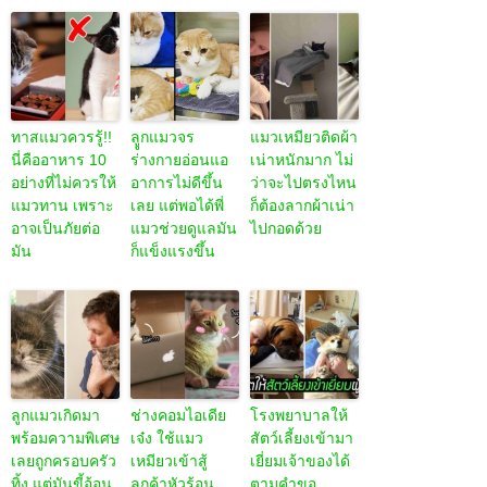
ทาสแมวควรรู้!!
ลููกแมวจร
แมวเหมียวติดผ้า
นี่คืออาหาร 10
ร่างกายอ่อนแอ
เน่าหนักมาก ไม่
อย่างที่ไม่ควรให้
อาการไม่ดีขึ้น
ว่าจะไปตรงไหน
แมวทาน เพราะ
เลย แต่พอได้พี่
ก็ต้องลากผ้าเน่า
อาจเป็นภัยต่อ
แมวช่วยดูแลมัน
ไปกอดด้วย
มัน
ก็แข็งแรงขึ้น
ลูกแมวเกิดมา
ช่างคอมไอเดีย
โรงพยาบาลให้
พร้อมความพิเศษ
เจ๋ง ใช้แมว
สัตว์เลี้ยงเข้ามา
เลยถูกครอบครัว
เหมียวเข้าสู้
เยี่ยมเจ้าของได้
ทิ้ง แต่มันขี้อ้อน
ลูกค้าหัวร้อน
ตามคำขอ