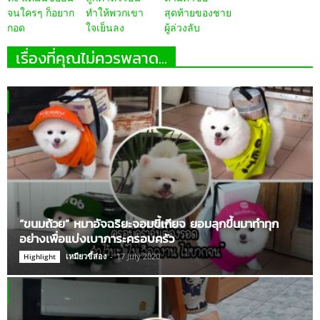
จนใครๆ ก็อยาก
ทำให้พวกเขา
สุดท้ายของชาย
กอด
ใจเย็นลง
ผู้ล่วงลับ
เรื่องที่คุณไม่ควรพลาด...
“ขนมถ้วย” หมาอัจฉริยะจอมขี้เกียจ ยอมลุกขึ้นมาทำทุก
อย่างเพื่อแบ่งเบาภาระครอบครัว
เหมียวขี้ส่อง
-
17 July 2020
Highlight