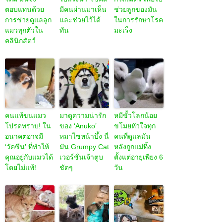
ตอบแทนด้วย
มีคนผ่านมาเห็น
ช่วยลูกของมัน
การช่วยดูแลลูก
และช่วยไว้ได้
ในการรักษาโรค
แมวทุกตัวใน
ทัน
มะเร็ง
คลินิกสัตว์
คนแพ้ขนแมว
มาดูความน่ารัก
หมีขั้วโลกน้อย
โปรดทราบ! ใน
ของ ‘Anuko’
ขโมยหัวใจทุก
อนาคตอาจมี
หมาไซหน้าบึ้ง นี่
คนที่ดูแลมัน
‘วัคซีน’ ที่ทำให้
มัน Grumpy Cat
หลังถูกแม่ทิ้ง
คุณอยู่กับแมวได้
เวอร์ชั่นเจ้าตูบ
ตั้งแต่อายุเพียง 6
โดยไม่แพ้!
ชัดๆ
วัน