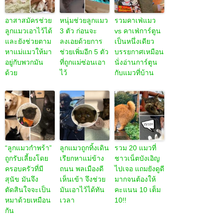
อาสาสมัครช่วย
หนุ่มช่วยลูกแมว
รวมคาเฟ่แมว
ลูกแมวเอาไว้ได้
3 ตัว ก่อนจะ
vs คาเฟ่การ์ตูน
และยังช่วยตาม
ลงเอยด้วยการ
เป็นหนึ่งเดียว
หาแม่แมวให้มา
ช่วยเพิ่มอีก 5 ตัว
บรรยกาศเหมือน
อยู่กับพวกมัน
ที่ถูกแม่ซ่อนเอา
นั่งอ่านการ์ตูน
ด้วย
ไว้
กับแมวที่บ้าน
“ลูกแมวกำพร้า”
ลูกแมวถูกทิ้งเดิน
รวม 20 แมวที่
ถูกรับเลี้ยงโดย
เรียกหาแม่ข้าง
ชาวเน็ตบังเอิญ
ครอบครัวที่มี
ถนน พลเมืองดี
ไปเจอ แถมยังดูดี
สุนัข มันจึง
เห็นเข้า จึงช่วย
มากจนต้องให้
ตัดสินใจจะเป็น
มันเอาไว้ได้ทัน
คะแนน 10 เต็ม
หมาด้วยเหมือน
เวลา
10!!
กัน