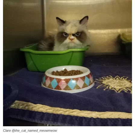
Clare @the_cat_named_meowmeow