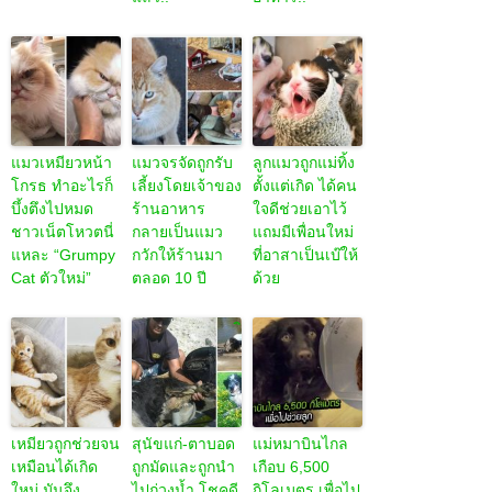
แมวเหมียวหน้า
แมวจรจัดถูกรับ
ลูกแมวถูกแม่ทิ้ง
โกรธ ทำอะไรก็
เลี้ยงโดยเจ้าของ
ตั้งแต่เกิด ได้คน
บึ้งตึงไปหมด
ร้านอาหาร
ใจดีช่วยเอาไว้
ชาวเน็ตโหวตนี่
กลายเป็นแมว
แถมมีเพื่อนใหม่
แหละ “Grumpy
กวักให้ร้านมา
ที่อาสาเป็นเบ๊ให้
Cat ตัวใหม่”
ตลอด 10 ปี
ด้วย
เหมียวถูกช่วยจน
สุนัขแก่-ตาบอด
แม่หมาบินไกล
เหมือนได้เกิด
ถูกมัดและถูกนำ
เกือบ 6,500
ใหม่ มันจึง
ไปถ่วงน้ำ โชคดี
กิโลเมตร เพื่อไป