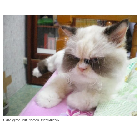
Clare @the_cat_named_meowmeow