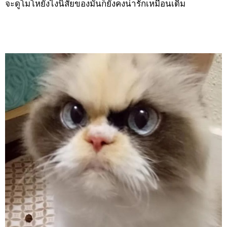
จะดูโมโหยังไงนิสัยของมันก็ยังคงน่ารักเหมือนเดิม