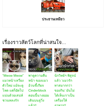
ประธานเหมียว
เรื่องราวสัตว์โลกที่น่าสนใจ...
“Meow Meow”
พาดูความคืบ
น้กวิทย์ฯ พิสูจน์
แมวหน้าเหวี่ยง
หน้า ของแมว
แล้ว ‘แมวรัก
ตัวใหม่ แม้จะดู
อ้วนขี้เกียจ
ทาสมากกว่า
โหด แต่ก็อัดไป
Cinderblock
ของกิน’ มันไม่
แน่นด้วยเสน่ห์
ตอนนี้นางยอม
ได้เห็นเราเป็น
ชวนหลงรัก
เดินบนลู่วิ่ง
เครื่องให้
แล้ว!!
อาหาร!!