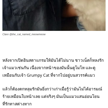
Clare @the_cat_named_meowmeow
หลังจากเปิดอินสตาแกรมให้มันได้ไม่นาน ชาวเน็ตก็หลงรัก
เจ้าแมวเช่นกัน เนื่องจากหน้าของมันนั้นดูโมโห และดู
เหมือนกับเจ้า Grumpy Cat ที่จากไปอยู่บนสวรรค์แมว
แล้วก็ต้องตกหลุมรักมันยิ่งกว่าเก่าเมื่อรู้ว่ามันไม่ได้อารมณ์
ร้ายเหมือนใบหน้าเลย แต่จริงๆ มันเป็นแมวแสนอ่อนโยน
ที่รักทาสต่างหาก