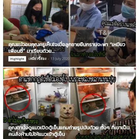
คุณแม่วอนคุณครูเห็นใจเมื่อลูกชายยืนกรานจะพา “เหมียว
เพื่อนซี้” มาเรียนด้วย…
เหมียวขี้ส่อง
-
13 July 2020
Highlight
คุณตานั่งดูแมวเปิดตู้เย็นแถมถ่ายรูปมันด้วย ทั้งๆ ที่เขาเป็น
คนสั่งห้ามไม่ให้แมวเข้าตู้เย็น