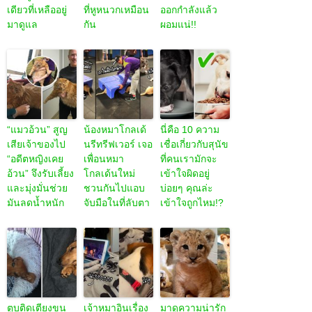
เดียวที่เหลืออยู่
ที่หูหนวกเหมือน
ออกกำลังแล้ว
มาดูแล
กัน
ผอมแน่!!
“แมวอ้วน” สูญ
น้องหมาโกลเด้
นี่คือ 10 ความ
เสียเจ้าของไป
นรีทรีฟเวอร์ เจอ
เชื่อเกี่ยวกับสุนัข
“อดีตหญิงเคย
เพื่อนหมา
ที่คนเรามักจะ
อ้วน” จึงรับเลี้ยง
โกลเด้นใหม่
เข้าใจผิดอยู่
และมุ่งมั่นช่วย
ชวนกันไปแอบ
บ่อยๆ คุณล่ะ
มันลดน้ำหนัก
จับมือในที่ลับตา
เข้าใจถูกไหม!?
ตูบติดเตียงขน
เจ้าหมาอินเรื่อง
มาดูความน่ารัก