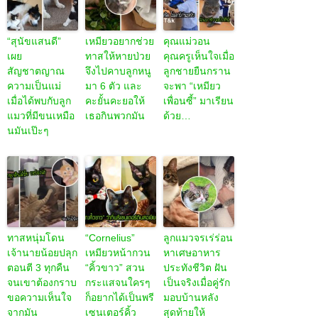
“สุนัขแสนดี”
เหมียวอยากช่วย
คุณแม่วอน
เผย
ทาสให้หายป่วย
คุณครูเห็นใจเมื่อ
สัญชาตญาณ
จึงไปคาบลูกหนู
ลูกชายยืนกราน
ความเป็นแม่
มา 6 ตัว และ
จะพา “เหมียว
เมื่อได้พบกับลูก
คะยั้นคะยอให้
เพื่อนซี้” มาเรียน
แมวที่มีขนเหมือ
เธอกินพวกมัน
ด้วย…
นมันเป๊ะๆ
ทาสหนุ่มโดน
“Cornelius”
ลูกแมวจรเร่ร่อน
เจ้านายน้อยปลุก
เหมียวหน้ากวน
หาเศษอาหาร
ตอนตี 3 ทุกคืน
“คิ้วขาว” สวน
ประทังชีวิต ฝัน
จนเขาต้องกราบ
กระแสจนใครๆ
เป็นจริงเมื่อคู่รัก
ขอความเห็นใจ
ก็อยากได้เป็นพรี
มอบบ้านหลัง
จากมัน
เซนเตอร์คิ้ว
สุดท้ายให้