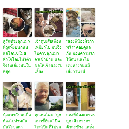
คู่รักช่วยลูกแมว
เจ้าตูบเสียเพื่อน
“สองพี่น้องมิ้วกำ
ที่ถูกทิ้งบนถนน
เหมียวไป มันจึง
พร้า” คอยดูแล
แต่โดนขโมย
ไปคาบลูกแมว
กัน มอบความรัก
หัวใจโดยไม่รู้ตัว
จรเข้าบ้าน และ
ให้กัน และไม่
จึงรับเลี้ยงมันใน
ขอให้เจ้าของรับ
เคยห่างกันแม้
ที่สุด
เลี้ยง
เสี้ยววินาที
นุ้งแมวกังวลเมื่อ
คุณพ่อโดน “ลูก
สองพี่น้องแมวจร
ต้องไปทำหมัน
แมวขี้อ้อน” ยึด
สูญเสียดวงตา
มันจึงขอพา
ไหล่เป็นที่โปรด
ตัวละข้าง แต่ทั้ง