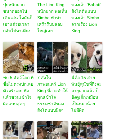
ปุยหนักมาก
The Lion King
ของเจ้า ‘Bahati’
ขนาดออกไป
หนักมาก พอเห็น
สิงโตต้นแบบ
เดินเล่น ใจมันก็
Simba ทำท่า
ของเจ้า Simba
เอาแต่รอเวลา
เศร้ารีบปลอบ
จากเรื่อง Lion
กลับไปหาเตียง
ใหญ่เลย
King
พบ 5 สัตว์โลก ที่
7 สิ่งใน
นี่คือ 15 สาย
ชื่อไม่ตรงปกเลย
ภาพยนตร์ Lion
พันธุ์สุนัขที่ถึงจะ
ตัวจริงเลย ฟัง
King ที่อาจทำให้
อายุมากแล้ว ก็
แล้วชวนเข้าใจ
คุณเข้าใจ
ยังดูเด็กเหมือน
ผิดแบบสุดๆ
ธรรมชาติของ
เป็นหมาน้อย
สิงโตแบบผิดๆ
ไม่มีผิด