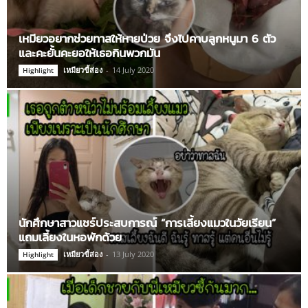
เหมียวอยากช่วยทาสให้หายป่วย จึงไปคาบลูกหนูมา 6 ตัว
และคะยั้นคะยอให้เธอกินพวกมัน
เหมียวขี้ส่อง
-
14 July 2020
Highlight
นักศึกษาสาวแชร์ประสบการณ์ “การเลี้ยงแมวในวัยเรียน”
แถมเลี้ยงในหอพักด้วย
เหมียวขี้ส่อง
-
13 July 2020
Highlight