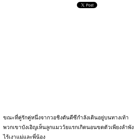
ขณะที่คู่รักคู่หนึ่งจากวอชิงตันดีซีกำลังเดินอยู่บนทางเท้า
พวกเขาบังเอิญเห็นลูกแมวว้ยแรกเกิดนอนขดตัวเพียงลำพัง
ไร้เงาแม่และพี่น้อง