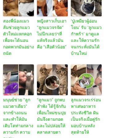
สองพี่น้องแมว
หญิงสาวเก็บเอา
‘ปู่เหมียวผู้อ่อน
ส้มช่วยลูกแมว
“ลูกแมวจรจัด”
โยน’ รับ ‘ลูกแมว
ตัวใหม่แหกคอก
ไม่นึกเลยว่าที่
กำพร้า’ มาดูแล
เพื่อจะได้นอน
แท้จริงแล้วมัน
และให้ความรัก
กอดพวกมันอย่าง
คือ “เสือตัวน้อย”
จนกระทั่งมันได้
ถนัด
บ้านใหม่
มนุษย์ช่วย “ลูก
“ลูกแมว” ถูกพบ
ลูกแมวจรเร่ร่อน
แมวตาเดียว”
ลำพัง ได้รู้จักกับ
หาเศษอาหาร
จากข้างถนน
เพื่อนใหม่ขนปุย
ประทังชีวิต ฝัน
และทำให้มัน
มันจึงตามกอด
เป็นจริงเมื่อคู่รัก
เติบโตท่ามกลาง
และไม่ปล่อยให้
มอบบ้านหลัง
ความรัก ความ
คลาดสายตา
สุดท้ายให้