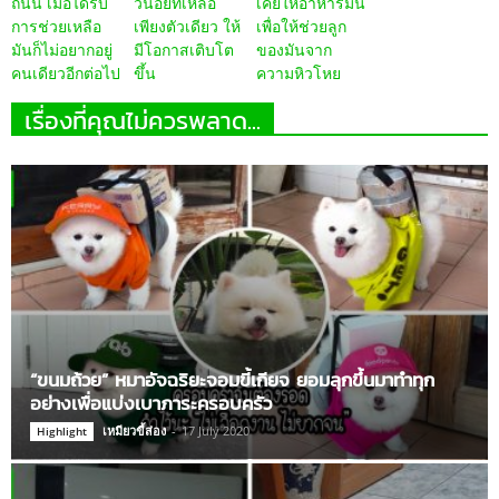
ถนน เมื่อได้รับ
วน้อยที่เหลือ
เคยให้อาหารมัน
การช่วยเหลือ
เพียงตัวเดียว ให้
เพื่อให้ช่วยลูก
มันก็ไม่อยากอยู่
มีโอกาสเติบโต
ของมันจาก
คนเดียวอีกต่อไป
ขึ้น
ความหิวโหย
เรื่องที่คุณไม่ควรพลาด...
“ขนมถ้วย” หมาอัจฉริยะจอมขี้เกียจ ยอมลุกขึ้นมาทำทุก
อย่างเพื่อแบ่งเบาภาระครอบครัว
เหมียวขี้ส่อง
-
17 July 2020
Highlight