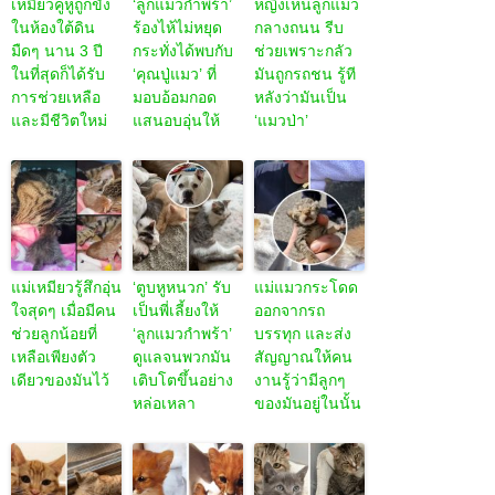
เหมียวคู่หูถูกขัง
‘ลูกแมวกำพร้า’
หญิงเห็นลูกแมว
ในห้องใต้ดิน
ร้องไห้ไม่หยุด
กลางถนน รีบ
มืดๆ นาน 3 ปี
กระทั่งได้พบกับ
ช่วยเพราะกลัว
ในที่สุดก็ได้รับ
‘คุณปู่แมว’ ที่
มันถูกรถชน รู้ที
การช่วยเหลือ
มอบอ้อมกอด
หลังว่ามันเป็น
และมีชีวิตใหม่
แสนอบอุ่นให้
‘แมวป่า’
แม่เหมียวรู้สึกอุ่น
‘ตูบหูหนวก’ รับ
แม่แมวกระโดด
ใจสุดๆ เมื่อมีคน
เป็นพี่เลี้ยงให้
ออกจากรถ
ช่วยลูกน้อยที่
‘ลูกแมวกำพร้า’
บรรทุก และส่ง
เหลือเพียงตัว
ดูแลจนพวกมัน
สัญญาณให้คน
เดียวของมันไว้
เติบโตขึ้นอย่าง
งานรู้ว่ามีลูกๆ
หล่อเหลา
ของมันอยู่ในนั้น