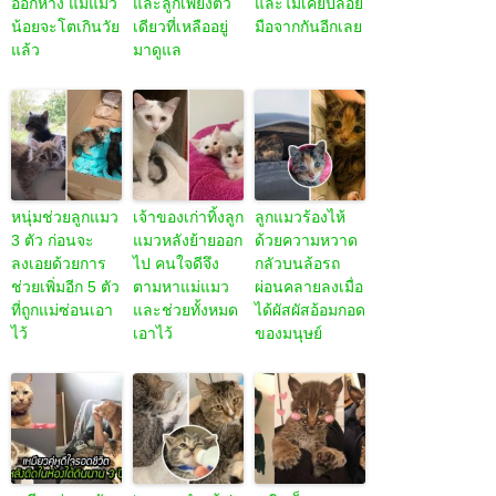
ออกห่าง แม้แมว
และลูกเพียงตัว
และไม่เคยปล่อย
น้อยจะโตเกินวัย
เดียวที่เหลืออยู่
มือจากกันอีกเลย
แล้ว
มาดูแล
หนุ่มช่วยลูกแมว
เจ้าของเก่าทิ้งลูก
ลูกแมวร้องไห้
3 ตัว ก่อนจะ
แมวหลังย้ายออก
ด้วยความหวาด
ลงเอยด้วยการ
ไป คนใจดีจึง
กลัวบนล้อรถ
ช่วยเพิ่มอีก 5 ตัว
ตามหาแม่แมว
ผ่อนคลายลงเมื่อ
ที่ถูกแม่ซ่อนเอา
และช่วยทั้งหมด
ได้ผัสผัสอ้อมกอด
ไว้
เอาไว้
ของมนุษย์