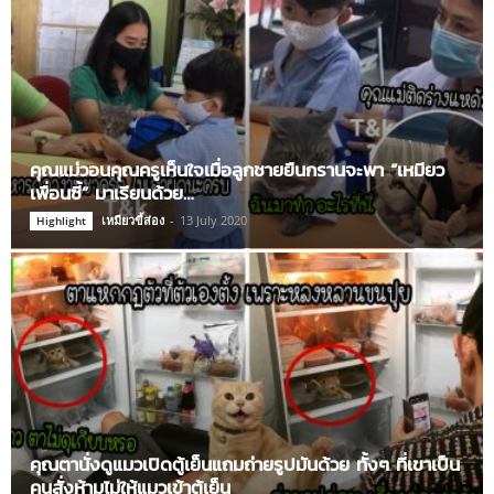
คุณแม่วอนคุณครูเห็นใจเมื่อลูกชายยืนกรานจะพา “เหมียว
เพื่อนซี้” มาเรียนด้วย…
เหมียวขี้ส่อง
-
13 July 2020
Highlight
คุณตานั่งดูแมวเปิดตู้เย็นแถมถ่ายรูปมันด้วย ทั้งๆ ที่เขาเป็น
คนสั่งห้ามไม่ให้แมวเข้าตู้เย็น