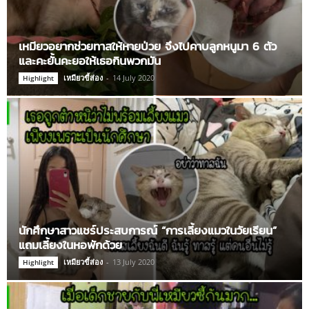
เหมียวอยากช่วยทาสให้หายป่วย จึงไปคาบลูกหนูมา 6 ตัว
และคะยั้นคะยอให้เธอกินพวกมัน
เหมียวขี้ส่อง
-
14 July 2020
Highlight
นักศึกษาสาวแชร์ประสบการณ์ “การเลี้ยงแมวในวัยเรียน”
แถมเลี้ยงในหอพักด้วย
เหมียวขี้ส่อง
-
13 July 2020
Highlight