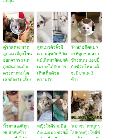
อบอุ่น
คู่รักแค่จะมาดู
ลูกแมวตัวจิ๋วมี
‘Pink’ อดีตแมว
ลูกแมวที่ถูกโยน
ความสุขกับชีวิต
จรที่ถูกช่วยจาก
ออกจากรถ แต่
แม้เกิดมาผิดปกติ
ข้างถนน แฮปปี้
ถูกมันอ้อนด้วย
เพราะได้รับการ
กับชีวิตใหม่ แม้
ดวงตากลมโต
เติมเต็มด้วย
จะมีขาแค่ 3
เลยต้องรับเลี้ยง
ความรัก
ข้าง
มิ้วตาสองสีถูก
หญิงใจดีร่วมมือ
‘แมวจร’ พาลูกๆ
พบลำพังข้าง
กับแม่แมว ช่วยมิ้
ไปหาหญิงใจดีที่