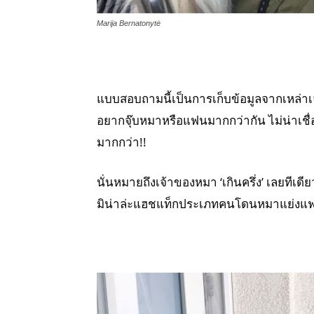
Marija Bernatonytė
แบบสอบถามนี้เป็นการเก็บข้อมูลจากเหล่าเ
อยากจุ๊บหมาหรือแฟนมากกว่ากัน ไม่น่าเชื่อ
มากกว่า!!
นั่นหมายถึงเจ้าของหมา ‘เกินครึ่ง’ เลยทีเด
มิน่าล่ะแฮชแท็กประเภทคนโดนหมาแย่งแฟนถ