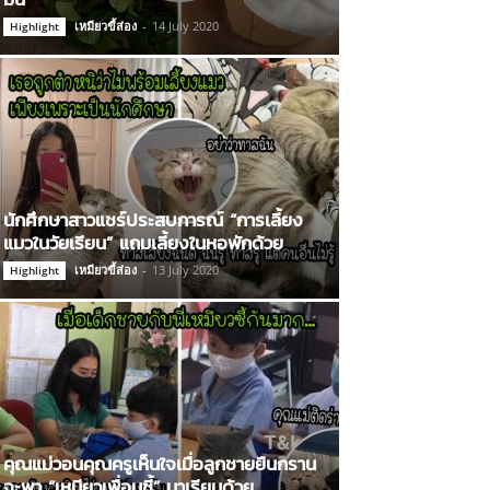
เหมียวขี้ส่อง
-
14 July 2020
Highlight
นักศึกษาสาวแชร์ประสบการณ์ “การเลี้ยง
แมวในวัยเรียน” แถมเลี้ยงในหอพักด้วย
เหมียวขี้ส่อง
-
13 July 2020
Highlight
คุณแม่วอนคุณครูเห็นใจเมื่อลูกชายยืนกราน
จะพา “เหมียวเพื่อนซี้” มาเรียนด้วย…