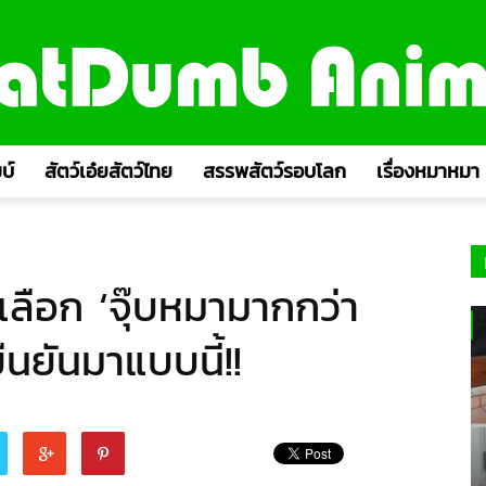
บ์
สัตว์เอ๋ยสัตว์ไทย
สรรพสัตว์รอบโลก
เรื่องหมาหมา
าเลือก ‘จุ๊บหมามากกว่า
ยันมาแบบนี้!!