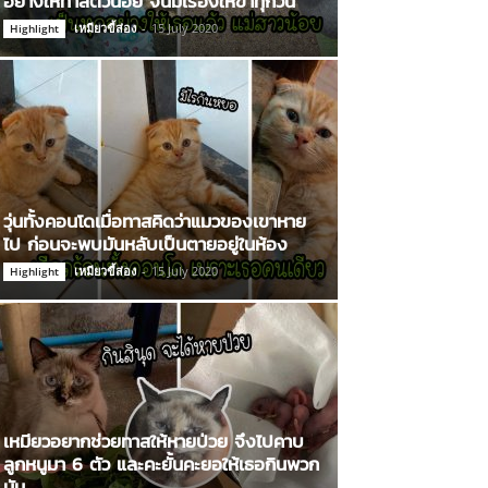
อย่างให้ทาสตัวน้อย จนมีเรื่องให้ขำทุกวัน
เหมียวขี้ส่อง
-
15 July 2020
Highlight
วุ่นทั้งคอนโดเมื่อทาสคิดว่าแมวของเขาหาย
ไป ก่อนจะพบมันหลับเป็นตายอยู่ในห้อง
เหมียวขี้ส่อง
-
15 July 2020
Highlight
เหมียวอยากช่วยทาสให้หายป่วย จึงไปคาบ
ลูกหนูมา 6 ตัว และคะยั้นคะยอให้เธอกินพวก
มัน