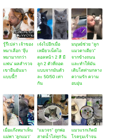
รู้รึเปล่า เจ้าของ
เจ๋งไปอีกเมื่อ
มนุษย์ช่วย “ลูก
หมาเลือก ‘จุ๊บ
เหมียวเน็ตไอ
แมวตาเดียว”
หมามากกว่า
ดอลหน้า 2 สี มี
จากข้างถนน
แฟน’ ผลสำรวจ
ลูก 2 ตัวที่ถอด
และทำให้มัน
เขายืนยันมา
แบบจากมันตัว
เติบโตท่ามกลาง
แบบนี้!!
ละ 50/50 เท่า
ความรัก ความ
กัน
อบอุ่น
เมื่อแก๊งหมาเห็น
“แมวจร” ถูกพ่อ
แมวแรกเกิดมี
แม่พา ‘ลูกแมว’
สาดน้ำไล่ทุกวัน
โรครุมเร้าจน