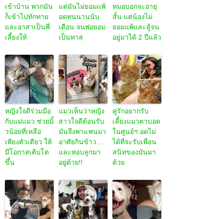
เข้าบ้าน พวกมัน
แต่มันไม่ยอมแพ้
หมอบอกจะอายุ
ก็เข้าไปทักทาย
อดทนนานนับ
สั้น แต่น้องไม่
และอาสาเป็นพี่
เดือน จนพ่อยอม
ยอมแพ้และสู้จน
เลี้ยงให้
เป็นทาส
อยู่มาได้ 2 ปีแล้ว
หญิงใจดีร่วมมือ
แมวเห็นว่าหญิง
คู่รักอยากรับ
กับแม่แมว ช่วยมิ้
สาวใจดีต้อนรับ
เลี้ยงแมวตาบอด
วน้อยที่เหลือ
มันจึงพาแฟนมา
ในศูนย์ฯ อดไม่
เพียงตัวเดียว ให้
อาศัยกินข้าว…
ได้ที่จะรับเพื่อน
มีโอกาสเติบโต
และหอบลูกมา
สนิทของมันมา
ขึ้น
อยู่ด้วย!!
ด้วย