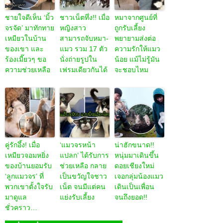
ชายใจดีเห็น ‘มิ้ว
ชาวเน็ตทึ่ง!! เมื่อ
หมาจากศูนย์ที่
จรจัด’ มาทักทาย
หญิงสาว
ถูกรับเลี้ยง
เหมียวในบ้าน
สามารถจับหมา-
พยายามส่งต่อ
ของเขา และ
แมว รวม 17 ตัว
ความรักให้แมว
ร้องเมี๊ยวๆ ขอ
นั่งถ่ายรูปใน
น้อย แม้ไม่รู้มัน
ความช่วยเหลือ
เฟรมเดียวกันได้
จะชอบไหม
คู่รักอึ้ง! เมื่อ
‘แมวจรหน้า
น่าฮักขนาด!!
เหมียวจอมหยิ่ง
แปลก’ ได้รับการ
หนุ่มมาเดินขึ้น
ของบ้านยอมรับ
ช่วยเหลือ กลาย
ดอยเชียงใหม่
‘ลูกแมวจร’ ที่
เป็นขวัญใจชาว
เจอกลุ่มน้องแมว
พวกเขาตั้งใจรับ
เน็ต จนมีแต่คน
เดินเป็นเพื่อน
มาดูแล
แย่งรับเลี้ยง
จนถึงยอด!!
ชั่วคราว…