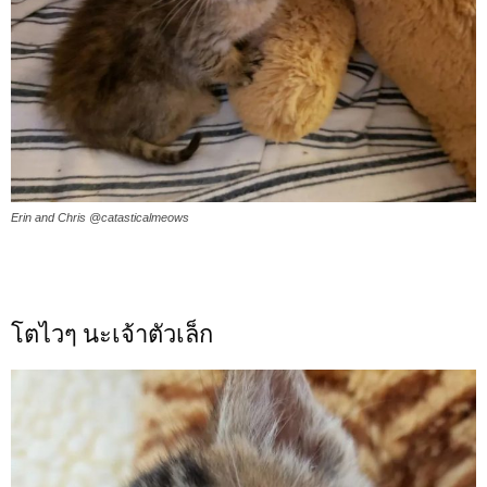
Erin and Chris @catasticalmeows
โตไวๆ นะเจ้าตัวเล็ก