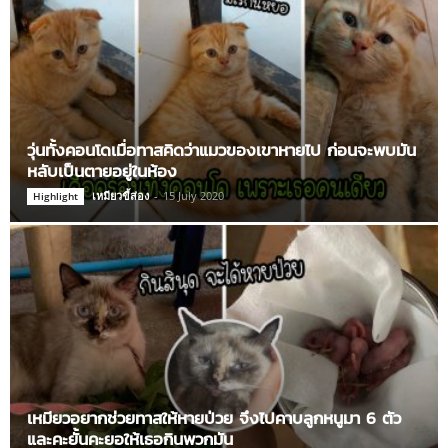
วุ่นทั้งคอนโดเมื่อทาสคิดว่าแมวของเขาหายไป ก่อนจะพบมัน
หลับเป็นตายอยู่ในห้อง
เหมียวขี้ส่อง
-
15 July 2020
Highlight
เหมียวอยากช่วยทาสให้หายป่วย จึงไปคาบลูกหนูมา 6 ตัว
และคะยั้นคะยอให้เธอกินพวกมัน