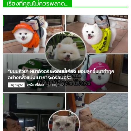
เรื่องที่คุณไม่ควรพลาด...
“ขนมถ้วย” หมาอัจฉริยะจอมขี้เกียจ ยอมลุกขึ้นมาทำทุก
อย่างเพื่อแบ่งเบาภาระครอบครัว
เหมียวขี้ส่อง
-
17 July 2020
Highlight