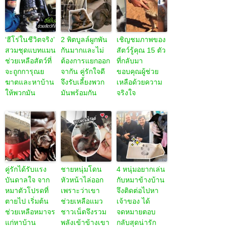
‘ฮีโร่ในชีวิตจริง’
2 พิตบูลล์ผูกพัน
เชิญชมภาพของ
สวมชุดแบทแมน
กันมากและไม่
สัตว์รู้คุณ 15 ตัว
ช่วยเหลือสัตว์ที่
ต้องการแยกออก
ที่กลับมา
จะถูกการุณย
จากัน คู่รักใจดี
ขอบคุณผู้ช่วย
ฆาตและหาบ้าน
จึงรับเลี้ยงพวก
เหลือด้วยความ
ให้พวกมัน
มันพร้อมกัน
จริงใจ
คู่รักได้รับแรง
ชายหนุ่มโดน
4 หนุ่มอยากเล่น
บันดาลใจ จาก
หัวหน้าไล่ออก
กับหมาข้างบ้าน
หมาตัวโปรดที่
เพราะว่าเขา
จึงติดต่อไปหา
ตายไป เริ่มต้น
ช่วยเหลือแมว
เจ้าของ ได้
ช่วยเหลือหมาจร
ชาวเน็ตจึงรวม
จดหมายตอบ
แก่หาบ้าน
พลังเข้าข้างเขา
กลับสุดน่ารัก