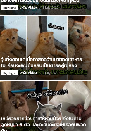
อย่างให้ทาสตัวน้อย จนมีเรื่องให้ขำทุกวัน
เหมียวขี้ส่อง
-
15 July 2020
Highlight
วุ่นทั้งคอนโดเมื่อทาสคิดว่าแมวของเขาหาย
ไป ก่อนจะพบมันหลับเป็นตายอยู่ในห้อง
เหมียวขี้ส่อง
-
15 July 2020
Highlight
เหมียวอยากช่วยทาสให้หายป่วย จึงไปคาบ
ลูกหนูมา 6 ตัว และคะยั้นคะยอให้เธอกินพวก
มัน