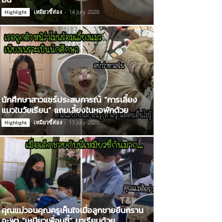
เหมียวขี้ส่อง
-
14 July 2020
Highlight
นักศึกษาสาวแชร์ประสบการณ์ “การเลี้ยง
แมวในวัยเรียน” แถมเลี้ยงในหอพักด้วย
เหมียวขี้ส่อง
-
13 July 2020
Highlight
คุณแม่วอนคุณครูเห็นใจเมื่อลูกชายยืนกราน
จะพา “เหมียวเพื่อนซี้” มาเรียนด้วย…