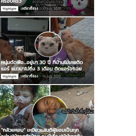
ครอบครัว
เหมียวขี้ส่อง
-
17 July 2020
Highlight
หนุ่มตัดพ้อ…อยู่มา 30 ปี ที่บ้านไม่เคยติด
แอร์ แมวมาไม่ถึง 3 เดือน ติดแอร์ให้เฉย
เหมียวขี้ส่อง
-
16 July 2020
Highlight
“กล้วยหอม” เหมียวแสนดีผู้ยอมเป็นทุก