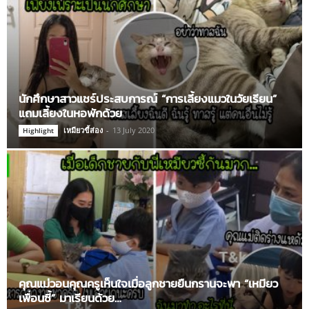
นักศึกษาสาวแชร์ประสบการณ์ “การเลี้ยงแมวในวัยเรียน”
แถมเลี้ยงในหอพักด้วย
เหมียวขี้ส่อง
-
13 July 2020
Highlight
คุณแม่วอนคุณครูเห็นใจเมื่อลูกชายยืนกรานจะพา “เหมียว
เพื่อนซี้” มาเรียนด้วย…