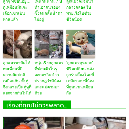
ลูกๆ ที่ซ่อนอยู่…
เห็นกันนาน 7 ปี
ลูกแมวจะจมน้ำ
ดูเหมือนมันจะ
ทำเอาคนรอบๆ
กลางคลอง รีบ
เลือกเขาเป็น
ซึ้งจนกลั้นน้ำตา
พายเรือไปช่วย
ทาสแล้ว
ไม่อยู่
ชีวิตน้อง!!
ลูกแมวขาบิดได้
หนุ่มเรียกลูกแมว
‘ลูกแมวหูหนวก’
พบเพื่อนที่มี
ที่ซ่อนตัวในรู
ชีวิตเปลี่ยน หลัง
ความผิดปกติ
ออกมากินข้าว
ถูกรับเลี้ยงโดยพี่
เหมือนกัน ทั้งคู่
ปรากฏว่ามีน้อง
เหมียวสองพี่น้อง
จึงกลายเป็นคู่หูที่
และแม่ตามมา
ที่หูหนวกเหมือน
แยกจากกันไม่ได้
ด้วย
กัน
เรื่องที่คุณไม่ควรพลาด...