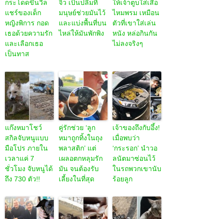
กระโดดขึ้นวีล
จิ๋ว เป็นปลื้มที่
ให้เจ้าตูบใส่เสื้อ
แชร์ของเด็ก
มนุษย์ช่วยมันไว้
ไหมพรม เหมือน
หญิงพิการ กอด
และแบ่งพื้นที่บน
ตัวที่เขาใส่เล่น
เธอด้วยความรัก
ไหล่ให้มันพักพิง
หนัง หล่อกินกัน
และเลือกเธอ
ไม่ลงจริงๆ
เป็นทาส
แก๊งหมาโชว์
คู่รักช่วย ‘ลูก
เจ้าของถึงกับอึ้ง!
สกิลจับหนูแบบ
หมาถูกทิ้งในถุง
เมื่อพบว่า
มือโปร ภายใน
พลาสติก’ แต่
‘กระรอก’ นำวอ
เวลาแค่ 7
เผลอตกหลุมรัก
ลนัตมาซ่อนไว้
ชั่วโมง จับหนูได้
มัน จนต้องรับ
ในรถพวกเขานับ
ถึง 730 ตัว!!
เลี้ยงในที่สุด
ร้อยลูก