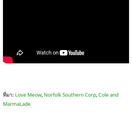
ที่มา:
Love Meow
,
Norfolk Southern Corp
,
Cole and
MarmaLade