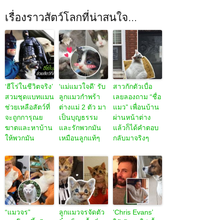
เรื่องราวสัตว์โลกที่น่าสนใจ...
‘ฮีโร่ในชีวิตจริง’
‘แม่แมวใจดี’ รับ
สาวกักตัวเบื่อ
สวมชุดแบทแมน
ลูกแมวกำพร้า
เลยลองถาม “ชื่อ
ช่วยเหลือสัตว์ที่
ต่างแม่ 2 ตัว มา
แมว” เพื่อนบ้าน
จะถูกการุณย
เป็นบุญธรรม
ผ่านหน้าต่าง
ฆาตและหาบ้าน
และรักพวกมัน
แล้วก็ได้คำตอบ
ให้พวกมัน
เหมือนลูกแท้ๆ
กลับมาจริงๆ
“แมวจร”
ลูกแมวจรจัดตัว
‘Chris Evans’