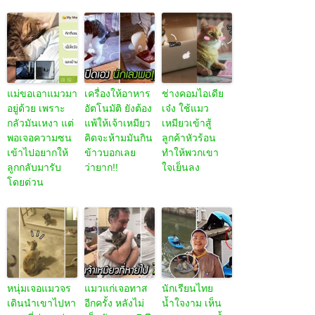
แม่ขอเอาแมวมา
เครื่องให้อาหาร
ช่างคอมไอเดีย
อยู่ด้วย เพราะ
อัตโนมัติ ยังต้อง
เจ๋ง ใช้แมว
กลัวมันเหงา แต่
แพ้ให้เจ้าเหมียว
เหมียวเข้าสู้
พอเจอความซน
คิดจะห้ามมันกิน
ลูกค้าหัวร้อน
เข้าไปอยากให้
ข้าวบอกเลย
ทำให้พวกเขา
ลูกกลับมารับ
ว่ายาก!!
ใจเย็นลง
โดยด่วน
หนุ่มเจอแมวจร
แมวแก่เจอทาส
นักเรียนไทย
เดินนำเขาไปหา
อีกครั้ง หลังไม่
น้ำใจงาม เห็น