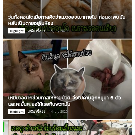
วุ่นทั้งคอนโดเมื่อทาสคิดว่าแมวของเขาหายไป ก่อนจะพบมัน
หลับเป็นตายอยู่ในห้อง
เหมียวขี้ส่อง
-
15 July 2020
Highlight
เหมียวอยากช่วยทาสให้หายป่วย จึงไปคาบลูกหนูมา 6 ตัว
และคะยั้นคะยอให้เธอกินพวกมัน
เหมียวขี้ส่อง
-
14 July 2020
Highlight