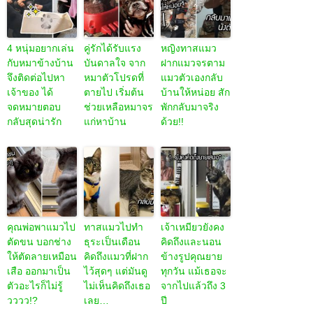
4 หนุ่มอยากเล่น
คู่รักได้รับแรง
หญิงทาสแมว
กับหมาข้างบ้าน
บันดาลใจ จาก
ฝากแมวจรตาม
จึงติดต่อไปหา
หมาตัวโปรดที่
แมวตัวเองกลับ
เจ้าของ ได้
ตายไป เริ่มต้น
บ้านให้หน่อย สัก
จดหมายตอบ
ช่วยเหลือหมาจร
พักกลับมาจริง
กลับสุดน่ารัก
แก่หาบ้าน
ด้วย!!
คุณพ่อพาแมวไป
ทาสแมวไปทำ
เจ้าเหมียวยังคง
ตัดขน บอกช่าง
ธุระเป็นเดือน
คิดถึงและนอน
ให้ตัดลายเหมือน
คิดถึงแมวที่ฝาก
ข้างรูปคุณยาย
เสือ ออกมาเป็น
ไว้สุดๆ แต่มันดู
ทุกวัน แม้เธอจะ
ตัวอะไรก็ไม่รู้
ไม่เห็นคิดถึงเธอ
จากไปแล้วถึง 3
วววว!?
เลย…
ปี