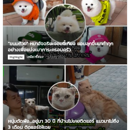
“ขนมถ้วย” หมาอัจฉริยะจอมขี้เกียจ ยอมลุกขึ้นมาทำทุก
อย่างเพื่อแบ่งเบาภาระครอบครัว
เหมียวขี้ส่อง
-
17 July 2020
Highlight
หนุ่มตัดพ้อ…อยู่มา 30 ปี ที่บ้านไม่เคยติดแอร์ แมวมาไม่ถึง
3 เดือน ติดแอร์ให้เฉย