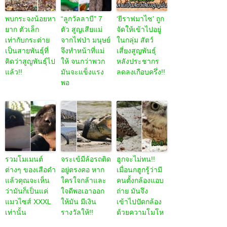
พบกระจงน้อยหา
“ลูกวัลลาบี” 7
‘ยีราฟมาไซ’ ถูก
ยาก ตัวเล็ก
ตัว สูญเสียแม่
จัดให้เข้าไปอยู่
เท่ากับกระต่าย
จากไฟป่า มนุษย์
ในกลุ่ม สัตว์
เป็นสายพันธุ์ที่
จึงทำหน้าที่แม่
เสี่ยงสูญพันธุ์
คิดว่าสูญพันธุ์ไป
ให้ จนกว่าพวก
หลังประชากร
แล้ว!!
มันจะแข็งแรง
ลดลงเกือบครึ่ง!!
พอ
รวมโมเมนต์
จระเข้มีล้อรถติด
ฮูกจะไม่ทน!!
ต่างๆ ของเสือดำ
อยู่ตรงคอ หาก
เมื่อนกฮูกรู้ว่ามี
แล้วคุณจะเห็น
ใครใจกล้าและ
คนตั้งกล้องแอบ
ว่ามันก็เป็นแค่
ใจดีพอเอาออก
ถ่าย มันจึง
แมวไซส์ XXXL
ให้มัน มีเงิน
เข้าไปปัดกล้อง
เท่านั้น
รางวัลให้!!
ด้วยความโมโห