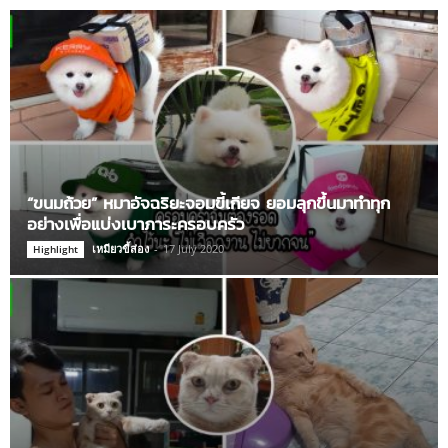
“ขนมถ้วย” หมาอัจฉริยะจอมขี้เกียจ ยอมลุกขึ้นมาทำทุก
อย่างเพื่อแบ่งเบาภาระครอบครัว
เหมียวขี้ส่อง
-
17 July 2020
Highlight