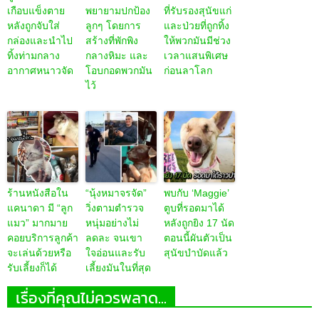
เกือบแข็งตาย
พยายามปกป้อง
ที่รับรองสุนัขแก่
หลังถูกจับใส่
ลูกๆ โดยการ
และป่วยที่ถูกทิ้ง
กล่องและนำไป
สร้างที่พักพิง
ให้พวกมันมีช่วง
ทิ้งท่ามกลาง
กลางหิมะ และ
เวลาแสนพิเศษ
อากาศหนาวจัด
โอบกอดพวกมัน
ก่อนลาโลก
ไว้
ร้านหนังสือใน
“นุ้งหมาจรจัด”
พบกับ ‘Maggie’
แคนาดา มี “ลูก
วิ่งตามตำรวจ
ตูบที่รอดมาได้
แมว” มากมาย
หนุ่มอย่างไม่
หลังถูกยิง 17 นัด
คอยบริการลูกค้า
ลดละ จนเขา
ตอนนี้ผันตัวเป็น
จะเล่นด้วยหรือ
ใจอ่อนและรับ
สุนัขบำบัดแล้ว
รับเลี้ยงก็ได้
เลี้ยงมันในที่สุด
เรื่องที่คุณไม่ควรพลาด...