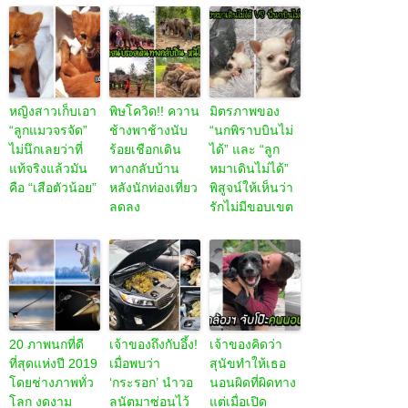
หญิงสาวเก็บเอา
พิษโควิด!! ควาน
มิตรภาพของ
“ลูกแมวจรจัด”
ช้างพาช้างนับ
“นกพิราบบินไม่
ไม่นึกเลยว่าที่
ร้อยเชือกเดิน
ได้” และ “ลูก
แท้จริงแล้วมัน
ทางกลับบ้าน
หมาเดินไม่ได้”
คือ “เสือตัวน้อย”
หลังนักท่องเที่ยว
พิสูจน์ให้เห็นว่า
ลดลง
รักไม่มีขอบเขต
20 ภาพนกที่ดี
เจ้าของถึงกับอึ้ง!
เจ้าของคิดว่า
ที่สุดแห่งปี 2019
เมื่อพบว่า
สุนัขทำให้เธอ
โดยช่างภาพทั่ว
‘กระรอก’ นำวอ
นอนผิดที่ผิดทาง
โลก งดงาม
ลนัตมาซ่อนไว้
แต่เมื่อเปิด