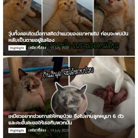
วุ่นทั้งคอนโดเมื่อทาสคิดว่าแมวของเขาหายไป ก่อนจะพบมัน
หลับเป็นตายอยู่ในห้อง
เหมียวขี้ส่อง
-
15 July 2020
Highlight
เหมียวอยากช่วยทาสให้หายป่วย จึงไปคาบลูกหนูมา 6 ตัว
และคะยั้นคะยอให้เธอกินพวกมัน
เหมียวขี้ส่อง
-
14 July 2020
Highlight