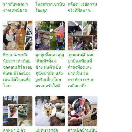
ราวกับหลุดมา
ในรถพวกเขานับ
กล้องฯ เจอความ
จากเทพนิยาย
ร้อยลูก
จริงที่พีคมาก…
พี่ชาย 4 ขากับ
ตูบถูกทิ้งและสูญ
‘ตูบแสนดี’ คอย
น้องสาวตัวน้อย
เสียเท้าทั้ง 4
ปกป้องเพื่อนที่
จัดคอนเสิร์ตรอบ
ข้าง ผันตัวเป็น
กำลังท้องและ
พิเศษ พี่ร้องน้อง
สุนัขบำบัด หลัง
บาดเจ็บ จน
เต้น ได้ใจคนทั้ง
ถูกรับเลี้ยงโดย
กระทั่งการช่วย
โลก
ครอบครัวใจดี
เหลือมาถึง
ลูกหมา 2 ตัว
แม่หมาจรจัด
สาวเปิดบ้านเป็น