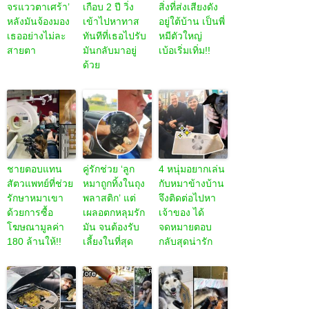
จรแววตาเศร้า’
เกือบ 2 ปี วิ่ง
สิ่งที่ส่งเสียงดัง
หลังมันจ้องมอง
เข้าไปหาทาส
อยู่ใต้บ้าน เป็นพี่
เธออย่างไม่ละ
ทันทีที่เธอไปรับ
หมีตัวใหญ่
สายตา
มันกลับมาอยู่
เบ้อเริ่มเทิ่ม!!
ด้วย
ชายตอบแทน
คู่รักช่วย ‘ลูก
4 หนุ่มอยากเล่น
สัตวแพทย์ที่ช่วย
หมาถูกทิ้งในถุง
กับหมาข้างบ้าน
รักษาหมาเขา
พลาสติก’ แต่
จึงติดต่อไปหา
ด้วยการซื้อ
เผลอตกหลุมรัก
เจ้าของ ได้
โฆษณามูลค่า
มัน จนต้องรับ
จดหมายตอบ
180 ล้านให้!!
เลี้ยงในที่สุด
กลับสุดน่ารัก