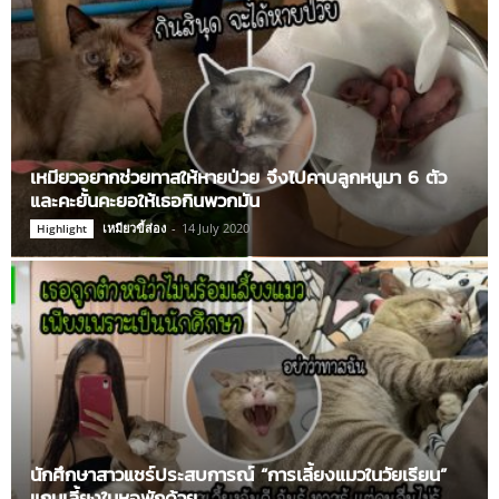
เหมียวอยากช่วยทาสให้หายป่วย จึงไปคาบลูกหนูมา 6 ตัว
และคะยั้นคะยอให้เธอกินพวกมัน
เหมียวขี้ส่อง
-
14 July 2020
Highlight
นักศึกษาสาวแชร์ประสบการณ์ “การเลี้ยงแมวในวัยเรียน”
แถมเลี้ยงในหอพักด้วย