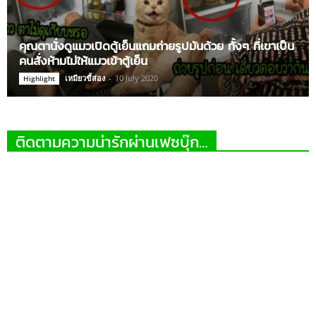
คุณตานั่งดูแมวเปิดตู้เย็นแถมถ่ายรูปมันด้วย ทั้งๆ ที่เขาเป็น
คนสั่งห้ามไม่ให้แมวเข้าตู้เย็น
เหมียวขี้ส่อง
-
10 July 2020
Highlight
ติดตามความน่ารักผ่านเฟซบุ๊ก…