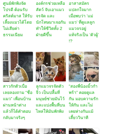
ศูนย์พักพิงจัด
องค์กรช่วยเหลือ
อาสาสมัคร
โปรดี ต้อนรับ
สัตว์ จับเอาแมว
แปลกใจมาก
คริสต์มาส ให้รับ
จรจัด และ
เมื่อพบว่า ‘แม่
เลี้ยงแมวได้โดย
นักโทษมาเจอกัน
แมว’ ที่ดูแลลูก
ไม่เสียค่า
ทำให้ชีวิตทั้ง 2
แมวจรอยู่
ธรรมเนียม
ฝ่ายดีขึ้น
แท้จริงเป็น ‘ตัวผู้’
!?
สาวกักตัวเบื่อ
ลูกแมวจรจัดตัว
“สองพี่น้องมิ้วกำ
เลยลองถาม “ชื่อ
จิ๋ว เป็นปลื้มที่
พร้า” คอยดูแล
แมว” เพื่อนบ้าน
มนุษย์ช่วยมันไว้
กัน มอบความรัก
ผ่านหน้าต่าง
และแบ่งพื้นที่บน
ให้กัน และไม่
แล้วก็ได้คำตอบ
ไหล่ให้มันพักพิง
เคยห่างกันแม้
กลับมาจริงๆ
เสี้ยววินาที