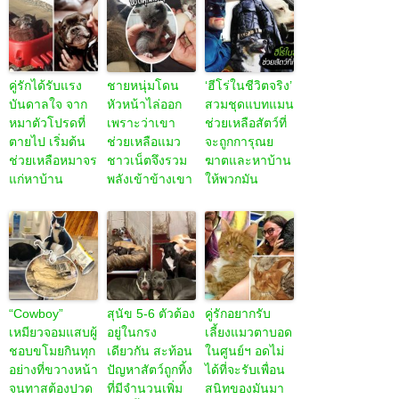
คู่รักได้รับแรง
ชายหนุ่มโดน
‘ฮีโร่ในชีวิตจริง’
บันดาลใจ จาก
หัวหน้าไล่ออก
สวมชุดแบทแมน
หมาตัวโปรดที่
เพราะว่าเขา
ช่วยเหลือสัตว์ที่
ตายไป เริ่มต้น
ช่วยเหลือแมว
จะถูกการุณย
ช่วยเหลือหมาจร
ชาวเน็ตจึงรวม
ฆาตและหาบ้าน
แก่หาบ้าน
พลังเข้าข้างเขา
ให้พวกมัน
“Cowboy”
สุนัข 5-6 ตัวต้อง
คู่รักอยากรับ
เหมียวจอมแสบผู้
อยู่ในกรง
เลี้ยงแมวตาบอด
ชอบขโมยกินทุก
เดียวกัน สะท้อน
ในศูนย์ฯ อดไม่
อย่างที่ขวางหน้า
ปัญหาสัตว์ถูกทิ้ง
ได้ที่จะรับเพื่อน
จนทาสต้องปวด
ที่มีจำนวนเพิ่ม
สนิทของมันมา