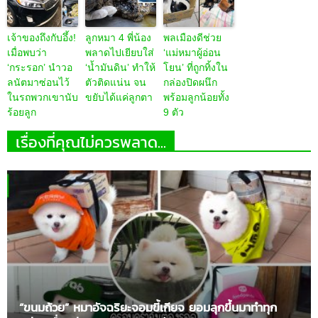
เจ้าของถึงกับอึ้ง!
ลูกหมา 4 พี่น้อง
พลเมืองดีช่วย
เมื่อพบว่า
พลาดไปเยียบใส่
‘แม่หมาผู้อ่อน
‘กระรอก’ นำวอ
‘น้ำมันดิน’ ทำให้
โยน’ ที่ถูกทิ้งใน
ลนัตมาซ่อนไว้
ตัวติดแน่น จน
กล่องปิดผนึก
ในรถพวกเขานับ
ขยับได้แค่ลูกตา
พร้อมลูกน้อยทั้ง
ร้อยลูก
9 ตัว
เรื่องที่คุณไม่ควรพลาด...
“ขนมถ้วย” หมาอัจฉริยะจอมขี้เกียจ ยอมลุกขึ้นมาทำทุก