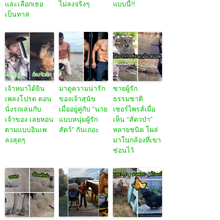
และเลือกเธอ
ไม่ลงจริงๆ
แบบนี้!!
เป็นทาส
เจ้าหมาได้ยิน
มาดูความน่ารัก
ชายผู้รัก
เพลงโปรด ตอน
ของเจ้าสุนัข
ธรรมชาติ
นั่งรถเล่นกับ
เมื่ออยู่คู่กับ “นาย
เซอร์ไพรส์เมื่อ
เจ้าของ เลยหอน
แบบหนุ่มผู้รัก
เห็น “สัตวป่า”
ตามแบบอินเพ
สัตว์” กันเถอะ
หลายชนิด โผล่
ลงสุดๆ
มาในกล้องที่เขา
ซ่อนไว้