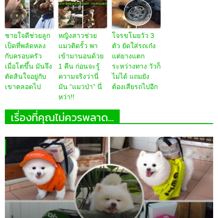
ชายใจดีช่วยลูก
หญิงสาวช่วย
โจรขโมยวัว 3
เป็ดที่พลัดหลง
แมวติดรั้ว พา
ตัว ยัดใส่รถเก๋ง
กับครอบครัว
เข้ามานอนด้วย
แต่ยางแตก
เมื่อโตขึ้น มันจึง
1 คืน ก่อนจะรู้
ระหว่างทาง วัวก็
ตัดสินใจอยู่กับ
ความจริงว่านี่
ไม่ได้ แถมยัง
เขาตลอดไป
มัน “แมวป่า” นี่
ต้องเสียรถไปอีก
หว่า!!
เรื่องที่คุณไม่ควรพลาด...