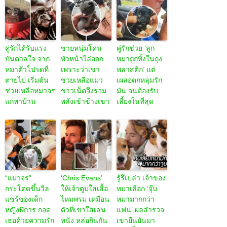
คู่รักได้รับแรง
ชายหนุ่มโดน
คู่รักช่วย ‘ลูก
บันดาลใจ จาก
หัวหน้าไล่ออก
หมาถูกทิ้งในถุง
หมาตัวโปรดที่
เพราะว่าเขา
พลาสติก’ แต่
ตายไป เริ่มต้น
ช่วยเหลือแมว
เผลอตกหลุมรัก
ช่วยเหลือหมาจร
ชาวเน็ตจึงรวม
มัน จนต้องรับ
แก่หาบ้าน
พลังเข้าข้างเขา
เลี้ยงในที่สุด
“แมวจร”
‘Chris Evans’
รู้รึเปล่า เจ้าของ
กระโดดขึ้นวีล
ให้เจ้าตูบใส่เสื้อ
หมาเลือก ‘จุ๊บ
แชร์ของเด็ก
ไหมพรม เหมือน
หมามากกว่า
หญิงพิการ กอด
ตัวที่เขาใส่เล่น
แฟน’ ผลสำรวจ
เธอด้วยความรัก
หนัง หล่อกินกัน
เขายืนยันมา