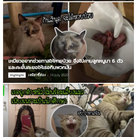
เหมียวอยากช่วยทาสให้หายป่วย จึงไปคาบลูกหนูมา 6 ตัว
และคะยั้นคะยอให้เธอกินพวกมัน
เหมียวขี้ส่อง
-
14 July 2020
Highlight