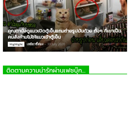
คุณตานั่งดูแมวเปิดตู้เย็นแถมถ่ายรูปมันด้วย ทั้งๆ ที่เขาเป็น
คนสั่งห้ามไม่ให้แมวเข้าตู้เย็น
เหมียวขี้ส่อง
-
10 July 2020
Highlight
ติดตามความน่ารักผ่านเฟซบุ๊ก…