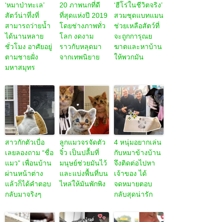
‘หมาป่าทะเล’
20 ภาพนกที่ดี
‘ฮีโร่ในชีวิตจริง’
สัตว์น่าทึ่งที่
ที่สุดแห่งปี 2019
สวมชุดแบทแมน
สามารถว่ายน้ำ
โดยช่างภาพทั่ว
ช่วยเหลือสัตว์ที่
ได้นานหลาย
โลก งดงาม
จะถูกการุณย
ชั่วโมง อาศัยอยู่
ราวกับหลุดมา
ฆาตและหาบ้าน
ตามชายฝั่ง
จากเทพนิยาย
ให้พวกมัน
มหาสมุทร
สาวกักตัวเบื่อ
ลูกแมวจรจัดตัว
4 หนุ่มอยากเล่น
เลยลองถาม “ชื่อ
จิ๋ว เป็นปลื้มที่
กับหมาข้างบ้าน
แมว” เพื่อนบ้าน
มนุษย์ช่วยมันไว้
จึงติดต่อไปหา
ผ่านหน้าต่าง
และแบ่งพื้นที่บน
เจ้าของ ได้
แล้วก็ได้คำตอบ
ไหล่ให้มันพักพิง
จดหมายตอบ
กลับมาจริงๆ
กลับสุดน่ารัก