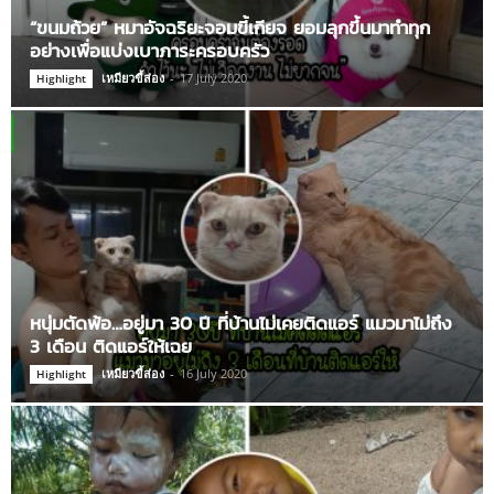
“ขนมถ้วย” หมาอัจฉริยะจอมขี้เกียจ ยอมลุกขึ้นมาทำทุก
อย่างเพื่อแบ่งเบาภาระครอบครัว
เหมียวขี้ส่อง
-
17 July 2020
Highlight
หนุ่มตัดพ้อ…อยู่มา 30 ปี ที่บ้านไม่เคยติดแอร์ แมวมาไม่ถึง
3 เดือน ติดแอร์ให้เฉย
เหมียวขี้ส่อง
-
16 July 2020
Highlight