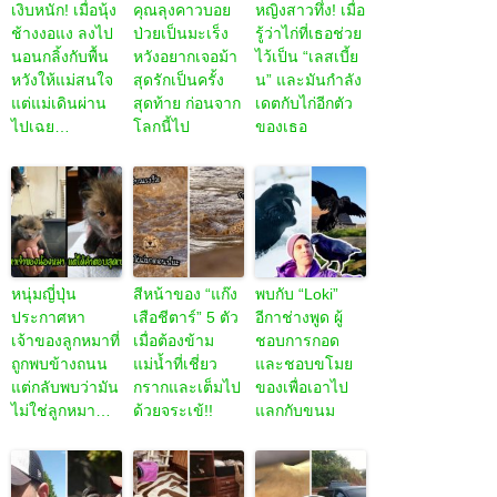
เงิบหนัก! เมื่อนุ้ง
คุณลุงคาวบอย
หญิงสาวทึ่ง! เมื่อ
ช้างงอแง ลงไป
ป่วยเป็นมะเร็ง
รู้ว่าไก่ที่เธอช่วย
นอนกลิ้งกับพื้น
หวังอยากเจอม้า
ไว้เป็น “เลสเบี้ย
หวังให้แม่สนใจ
สุดรักเป็นครั้ง
น” และมันกำลัง
แต่แม่เดินผ่าน
สุดท้าย ก่อนจาก
เดตกับไก่อีกตัว
ไปเฉย…
โลกนี้ไป
ของเธอ
หนุ่มญี่ปุ่น
สีหน้าของ “แก๊ง
พบกับ “Loki”
ประกาศหา
เสือชีตาร์” 5 ตัว
อีกาช่างพูด ผู้
เจ้าของลูกหมาที่
เมื่อต้องข้าม
ชอบการกอด
ถูกพบข้างถนน
แม่น้ำที่เชี่ยว
และชอบขโมย
แต่กลับพบว่ามัน
กรากและเต็มไป
ของเพื่อเอาไป
ไม่ใช่ลูกหมา…
ด้วยจระเข้!!
แลกกับขนม