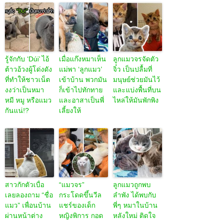
รู้จักกับ ‘Dúi’ ไอ้
เมื่อแก๊งหมาเห็น
ลูกแมวจรจัดตัว
ต้าวอ้วงผู้โด่งดัง
แม่พา ‘ลูกแมว’
จิ๋ว เป็นปลื้มที่
ที่ทำให้ชาวเน็ต
เข้าบ้าน พวกมัน
มนุษย์ช่วยมันไว้
งงว่าเป็นหมา
ก็เข้าไปทักทาย
และแบ่งพื้นที่บน
หมี หมู หรือแมว
และอาสาเป็นพี่
ไหล่ให้มันพักพิง
กันแน่!?
เลี้ยงให้
สาวกักตัวเบื่อ
“แมวจร”
ลูกแมวถูกพบ
เลยลองถาม “ชื่อ
กระโดดขึ้นวีล
ลำพัง ได้พบกับ
แมว” เพื่อนบ้าน
แชร์ของเด็ก
พี่ๆ หมาในบ้าน
ผ่านหน้าต่าง
หญิงพิการ กอด
หลังใหม่ ติดใจ