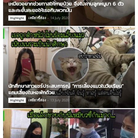
เหมียวอยากช่วยทาสให้หายป่วย จึงไปคาบลูกหนูมา 6 ตัว
และคะยั้นคะยอให้เธอกินพวกมัน
เหมียวขี้ส่อง
-
14 July 2020
Highlight
นักศึกษาสาวแชร์ประสบการณ์ “การเลี้ยงแมวในวัยเรียน”
แถมเลี้ยงในหอพักด้วย
เหมียวขี้ส่อง
-
13 July 2020
Highlight