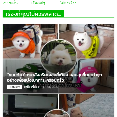
เขาซะงั้น
เรื่องแย่ๆ
ไม่ลงจริงๆ
เรื่องที่คุณไม่ควรพลาด...
“ขนมถ้วย” หมาอัจฉริยะจอมขี้เกียจ ยอมลุกขึ้นมาทำทุก
อย่างเพื่อแบ่งเบาภาระครอบครัว
เหมียวขี้ส่อง
-
17 July 2020
Highlight