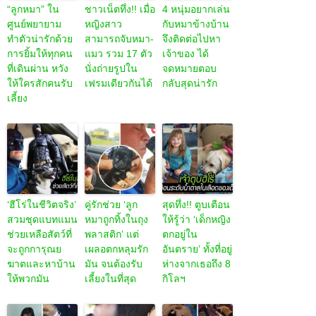
“ลูกหมา” ใน
ชาวเน็ตทึ่ง!! เมื่อ
4 หนุ่มอยากเล่น
ศูนย์พยายาม
หญิงสาว
กับหมาข้างบ้าน
ทำตัวน่ารักด้วย
สามารถจับหมา-
จึงติดต่อไปหา
การยิ้มให้ทุกคน
แมว รวม 17 ตัว
เจ้าของ ได้
ที่เดินผ่าน หวัง
นั่งถ่ายรูปใน
จดหมายตอบ
ให้ใครสักคนรับ
เฟรมเดียวกันได้
กลับสุดน่ารัก
เลี้ยง
‘ฮีโร่ในชีวิตจริง’
คู่รักช่วย ‘ลูก
สุดทึ่ง!! ตูบเตือน
สวมชุดแบทแมน
หมาถูกทิ้งในถุง
ให้รู้ว่า ‘เด็กหญิง
ช่วยเหลือสัตว์ที่
พลาสติก’ แต่
ตกอยู่ใน
จะถูกการุณย
เผลอตกหลุมรัก
อันตราย’ ทั้งที่อยู่
ฆาตและหาบ้าน
มัน จนต้องรับ
ห่างจากเธอถึง 8
ให้พวกมัน
เลี้ยงในที่สุด
กิโลฯ