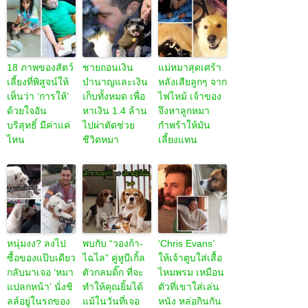
18 ภาพของสัตว์
ชายถอนเงิน
แม่หมาสุดเศร้า
เลี้ยงที่พิสูจน์ให้
บำนาญและเงิน
หลังเสียลูกๆ จาก
เห็นว่า ‘การให้’
เก็บทั้งหมด เพื่อ
ไฟไหม้ เจ้าของ
ด้วยใจอัน
หาเงิน 1.4 ล้าน
จึงหาลูกหมา
บริสุทธิ์ มีค่าแค่
ไปผ่าตัดช่วย
กำพร้าให้มัน
ไหน
ชีวิตหมา
เลี้ยงแทน
หนุ่มงง? ลงไป
พบกับ “วองก้า-
‘Chris Evans’
ซื้อของแป๊บเดียว
ไฉไล” คู่หูบีเกิ้ล
ให้เจ้าตูบใส่เสื้อ
กลับมาเจอ ‘หมา
ตัวกลมดิ๊ก ที่จะ
ไหมพรม เหมือน
แปลกหน้า’ นั่งชิ
ทำให้คุณยิ้มได้
ตัวที่เขาใส่เล่น
ลล์อยู่ในรถของ
แม้ในวันที่เจอ
หนัง หล่อกินกัน