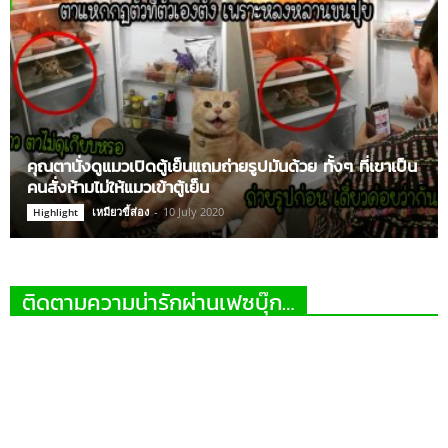
คุณตานั่งดูแมวเปิดตู้เย็นแถมถ่ายรูปมันด้วย ทั้งๆ ที่เขาเป็น
คนสั่งห้ามไม่ให้แมวเข้าตู้เย็น
เหมียวขี้ส่อง
-
10 July 2020
Highlight
ติดตามความน่ารักผ่านเฟซบุ๊ก…