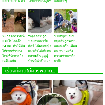
แรกเกิดอีก 6 ตัว
โดยเจ้าของสุนัข
และเด็กๆ
หมาจรจัดร่วมวิ่ง
‘ชิสุตัวจิ๋ว’ ถูก
ชายหยุดช่วยพิ
แข่งไปไกลถึง
ช่วยจากฟาร์ม
ตบูลล์ที่ถูกรถชน
24 กม. ทำให้มัน
สัตว์ ได้พบกับนุ้ง
และนั่งเป็นเพื่อน
ได้เจอเจ้าของ
แมวตัวไล่เลี่ยกัน
มัน จนกระทั่ง
ใหม่ที่รักการวิ่ง
กลายเป็นคู่หูคู่
ความช่วยเหลือ
เหมือนกัน
ป่วนที่น่ารักฝุดๆ
มาถึง
เรื่องที่คุณไม่ควรพลาด...