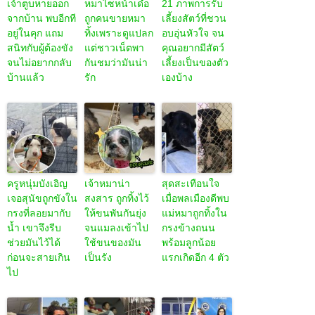
เจ้าตูบหายออก
หมาไซหน้าเด๋อ
21 ภาพการรับ
จากบ้าน พบอีกที
ถูกคนขายหมา
เลี้ยงสัตว์ที่ชวน
อยู่ในคุก แถม
ทิ้งเพราะดูแปลก
อบอุ่นหัวใจ จน
สนิทกับผู้ต้องขัง
แต่ชาวเน็ตพา
คุณอยากมีสัตว์
จนไม่อยากกลับ
กันชมว่ามันน่า
เลี้ยงเป็นของตัว
บ้านแล้ว
รัก
เองบ้าง
ครูหนุ่มบังเอิญ
เจ้าหมาน่า
สุดสะเทือนใจ
เจอสุนัขถูกขังใน
สงสาร ถูกทิ้งไว้
เมื่อพลเมืองดีพบ
กรงที่ลอยมากับ
ให้ขนพันกันยุ่ง
แม่หมาถูกทิ้งใน
น้ำ เขาจึงรีบ
จนแมลงเข้าไป
กรงข้างถนน
ช่วยมันไว้ได้
ใช้ขนของมัน
พร้อมลูกน้อย
ก่อนจะสายเกิน
เป็นรัง
แรกเกิดอีก 4 ตัว
ไป