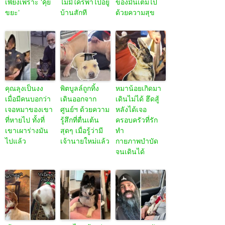
เพียงเพราะ ‘คุ้ย
ไม่มีใครพาไปอยู่
ของมันเต็มไป
ขยะ’
บ้านสักที
ด้วยความสุข
คุณลุงเป็นงง
พิตบูลล์ถูกทิ้ง
หมาน้อยเกิดมา
เมื่อมีคนบอกว่า
เดินออกจาก
เดินไม่ได้ ฮึดสู้
เจอหมาของเขา
ศูนย์ฯ ด้วยความ
หลังได้เจอ
ที่หายไป ทั้งที่
รู้สึกที่ตื่นเต้น
ครอบครัวที่รัก
เขาเผาร่างมัน
สุดๆ เมื่อรู้ว่ามี
ทำ
ไปแล้ว
เจ้านายใหม่แล้ว
กายภาพบำบัด
จนเดินได้