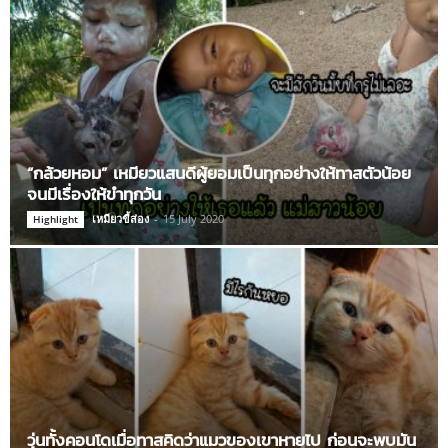
“กล้วยหอม” เหมียวแสนดีผู้ยอมเป็นทุกอย่างให้ทาสตัวน้อย
จนมีเรื่องให้ขำทุกวัน
เหมียวขี้ส่อง
-
15 July 2020
Highlight
วุ่นทั้งคอนโดเมื่อทาสคิดว่าแมวของเขาหายไป ก่อนจะพบมัน