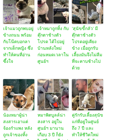
เจ้าแมวถูกพบอยู่
เจ้าหมาถูกทิ้ง กับ
‘สุนัขขี้กลัว’ มี
ข้างถนน พร้อม
ตุ๊กตาช้างตัว
ตุ๊กตาช้างตัว
กับโน๊ตบอกลา
โปรด ได้ไปอยู่
โปรดอยู่เคียง
จากเด็กหญิง ซึ่ง
บ้านหลังใหม่
ข้าง เมื่อถูกรับ
ทำให้คนที่อ่าน
ก่อนหมดเวลาใน
เลี้ยงมันจึงไม่ลืม
ซึ้งใจ
ศูนย์ฯ
ที่จะคาบช้างไป
ด้วย
น้องหมาผู้น่า
หมาพิตบูลล์น่า
คู่รักรับเลี้ยงสุนัข
สงสารเอาแต่
สงสาร อยู่ใน
แก่ที่อยู่ในศูนย์
จ้องกำแพง หลัง
ศูนย์ฯ มานาน
ถึง 7 ปี และ
ถูกเจ้าของทิ้ง
เกือบ 3 ปี ก็ยัง
ทำให้ชีวิตใหม่