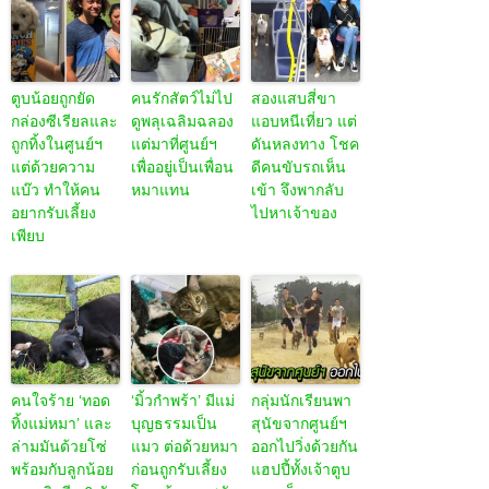
ตูบน้อยถูกยัด
คนรักสัตว์ไม่ไป
สองแสบสี่ขา
กล่องซีเรียลและ
ดูพลุเฉลิมฉลอง
แอบหนีเที่ยว แต่
ถูกทิ้งในศูนย์ฯ
แต่มาที่ศูนย์ฯ
ดันหลงทาง โชค
แต่ด้วยความ
เพื่ออยู่เป็นเพื่อน
ดีคนขับรถเห็น
แบ๊ว ทำให้คน
หมาแทน
เข้า จึงพากลับ
อยากรับเลี้ยง
ไปหาเจ้าของ
เพียบ
คนใจร้าย ‘ทอด
‘มิ้วกำพร้า’ มีแม่
กลุ่มนักเรียนพา
ทิ้งแม่หมา’ และ
บุญธรรมเป็น
สุนัขจากศูนย์ฯ
ล่ามมันด้วยโซ่
แมว ต่อด้วยหมา
ออกไปวิ่งด้วยกัน
พร้อมกับลูกน้อย
ก่อนถูกรับเลี้ยง
แฮปปี้ทั้งเจ้าตูบ