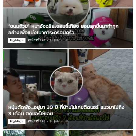
“ขนมถ้วย” หมาอัจฉริยะจอมขี้เกียจ ยอมลุกขึ้นมาทำทุก
อย่างเพื่อแบ่งเบาภาระครอบครัว
เหมียวขี้ส่อง
-
17 July 2020
Highlight
หนุ่มตัดพ้อ…อยู่มา 30 ปี ที่บ้านไม่เคยติดแอร์ แมวมาไม่ถึง
3 เดือน ติดแอร์ให้เฉย
เหมียวขี้ส่อง
-
16 July 2020
Highlight