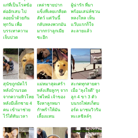
แก่ที่เป็นโรคข้อ
เหล่าชายปาก
ผู้น่ารัก ที่มา
ต่ออักเสบ ไป
แข็งที่เคยเกลียด
พร้อมเสน่ห์ชวน
ลอยน้ำด้วยกัน
สัตว์ แต่วันนี้
หลงใหล เห็น
ทุกวัน เพื่อ
กลับหลงพวกมัน
แว๊บแรกก็ใจ
บรรเทาความ
มากกว่าลูกเมีย
ละลายแล้ว
เจ็บปวด
ซะอีก
สุนัขถูกมัดไว้
แม่หมาสุดเศร้า
สะกดทุกสายตา
หลังบ้านรอด
หลังเสียลูกๆ จาก
เมื่อ “ลุงใจดี” จูง
จากความหิวโหย
ไฟไหม้ เจ้าของ
ลูก 4 ขา 3 ตัว
หลังมีเด็กชาย 4
จึงหาลูกหมา
บนรถไฟสเก็ตบ
คน เข้ามาช่วย
กำพร้าให้มัน
อร์ด มาชมวิวริม
ไว้ได้ทันเวลา
เลี้ยงแทน
ทะเลชิลล์ๆ