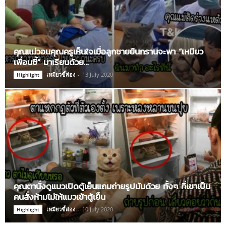
คุณแม่วอนคุณครูเห็นใจเมื่อลูกชายยืนกรานจะพา “เหมียว
เพื่อนซี้” มาเรียนด้วย…
เหมียวขี้ส่อง
-
13 July 2020
Highlight
คุณตานั่งดูแมวเปิดตู้เย็นแถมถ่ายรูปมันด้วย ทั้งๆ ที่เขาเป็น
คนสั่งห้ามไม่ให้แมวเข้าตู้เย็น
เหมียวขี้ส่อง
-
10 July 2020
Highlight