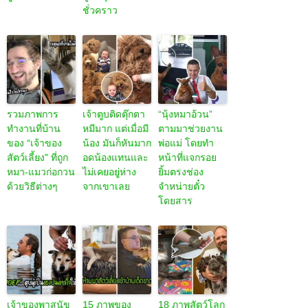
ชั่วคราว
รวมภาพการ
เจ้าตูบติดตุ๊กตา
“นุ้งหมาอ้วน”
ทำงานที่บ้าน
หมีมาก แต่เมื่อมี
ตามมาช่วยงาน
ของ “เจ้าของ
น้อง มันก็หันมาก
พ่อแม่ โดยทำ
สัตว์เลี้ยง” ที่ถูก
อดน้องแทนและ
หน้าที่แจกรอย
หมา-แมวก่อกวน
ไม่เคยอยู่ห่าง
ยิ้มตรงช่อง
ด้วยวิธีต่างๆ
จากเขาเลย
จำหน่ายตั๋ว
โดยสาร
เจ้าของพาสุนัข
15 ภาพของ
18 ภาพสัตว์โลก