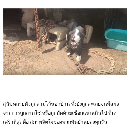
สุนัขหลายตัวถูกล่ามไว้นอกบ้าน ทั้งยังถูกละเลยจนมีแผล
จากการถูกล่ามโซ่ หรือถูกมัดด้วยเชือกแน่นเกินไป ที่น่า
เศร้าที่สุดคือ สภาพจิตใจของพวกมันย่ำแย่ลงทุกวัน