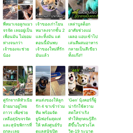
พี่หมาเจอลูกแมว
เจ้าของเก่าโยน
เหล่าบูลด็อก
จรจัด เลยอยู่เป็น
หมาลงจากชั้น 2
อาศัยช่วงแม่
เพื่อนมัน ไม่ยอม
และทิ้งมัน แต่
เผลอ แอบเข้าไป
ห่างจนกว่า
ตอนนี้มันพบ
เล่นสีผสมอาหาร
เจ้าของจะช่วย
เจ้าของใหม่ที่รัก
กลายเป็นสีเขียว
น้อง
มันแล้ว
ทั้งแก๊ง!!
คู่รักจากลิทัวเนีย
คนส่งของให้ลูก
‘Gen’ นุ้งคอร์กี้ผู้
ย้ายมาอยู่ไทย
รัก 4 ขาเข้าร่วม
น่ารักใช้ความ
ถาวร เพื่อช่วย
ทีม พร้อมจัด
สดใสร่าเริง
เหลือสุนัขจรจัด
ยูนิฟอร์มสุดเท่
ทำให้ทุกคนรู้สึก
และสุนัขพิการที่
ให้ หลังศูนย์รับ
ดีขึ้นในช่วงโค
ถูกละเลย
ดูแลสุนัขปิด
วิด-19 ระบาด