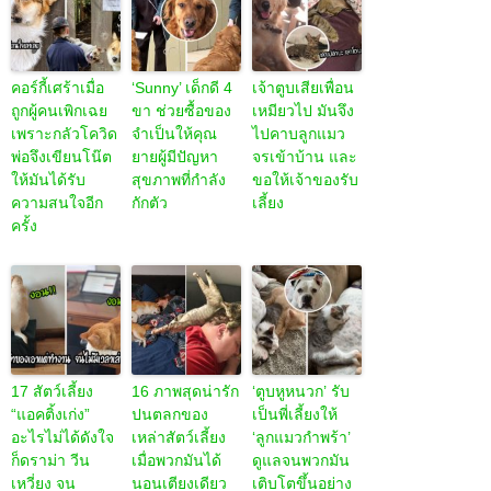
คอร์กี้เศร้าเมื่อ
‘Sunny’ เด็กดี 4
เจ้าตูบเสียเพื่อน
ถูกผู้คนเพิกเฉย
ขา ช่วยซื้อของ
เหมียวไป มันจึง
เพราะกลัวโควิด
จำเป็นให้คุณ
ไปคาบลูกแมว
พ่อจึงเขียนโน๊ต
ยายผู้มีปัญหา
จรเข้าบ้าน และ
ให้มันได้รับ
สุขภาพที่กำลัง
ขอให้เจ้าของรับ
ความสนใจอีก
กักตัว
เลี้ยง
ครั้ง
17 สัตว์เลี้ยง
16 ภาพสุดน่ารัก
‘ตูบหูหนวก’ รับ
“แอคติ้งเก่ง”
ปนตลกของ
เป็นพี่เลี้ยงให้
อะไรไม่ได้ดังใจ
เหล่าสัตว์เลี้ยง
‘ลูกแมวกำพร้า’
ก็ดราม่า วีน
เมื่อพวกมันได้
ดูแลจนพวกมัน
เหวี่ยง จน
นอนเตียงเดียว
เติบโตขึ้นอย่าง