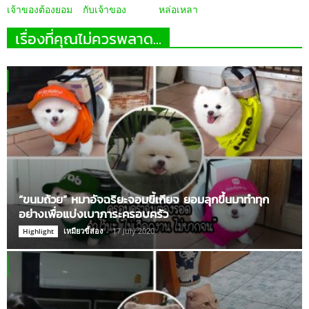
เจ้าของต้องยอม
กับเจ้าของ
หล่อเหลา
เรื่องที่คุณไม่ควรพลาด...
“ขนมถ้วย” หมาอัจฉริยะจอมขี้เกียจ ยอมลุกขึ้นมาทำทุก
อย่างเพื่อแบ่งเบาภาระครอบครัว
เหมียวขี้ส่อง
-
17 July 2020
Highlight