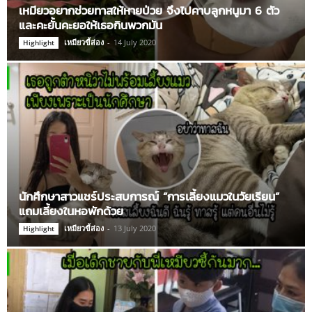
เหมียวอยากช่วยทาสให้หายป่วย จึงไปคาบลูกหนูมา 6 ตัว
และคะยั้นคะยอให้เธอกินพวกมัน
เหมียวขี้ส่อง
-
14 July 2020
Highlight
นักศึกษาสาวแชร์ประสบการณ์ “การเลี้ยงแมวในวัยเรียน”
แถมเลี้ยงในหอพักด้วย
เหมียวขี้ส่อง
-
13 July 2020
Highlight